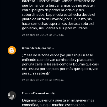
interesa. El héroe, Matt Damon, está harto de
que lo manden a buscar armas que no existen,
con el peligro de perder la vida él y sus
subordinados. La película está hecha desde el
punto de vista del invasor, por supuesto, sin
hacerse muchas esperanzas de nada sobre el
gobierno, sus líderes y sus jefes militares.
26 de abril de 2010 a las 3:17 p.m.
@duendecallejero
dijo…
¿Y esa de la zona verde (yo pura roja) sí se le
entiende cuando van caminando y platicando
por una calle, o les sale como la Bourne que casi
casi es una porno (pues por más que quiero, veo
pura... Ya saben)?
26 de abril de 2010 a las 3:23 p.m.
Ernesto Diezmartínez
dijo…
Digamos que es una puesta en imágenes más
comedida, aunque muchas escenas son