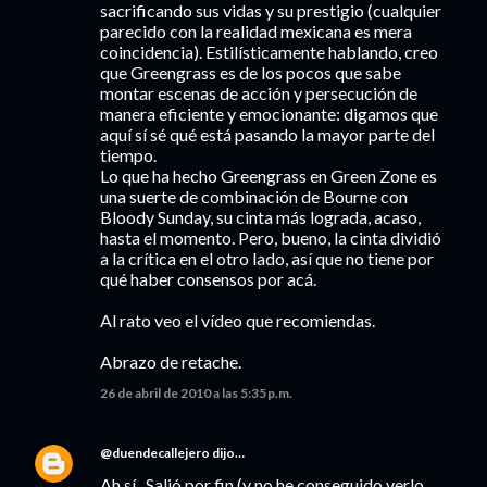
sacrificando sus vidas y su prestigio (cualquier
parecido con la realidad mexicana es mera
coincidencia). Estilísticamente hablando, creo
que Greengrass es de los pocos que sabe
montar escenas de acción y persecución de
manera eficiente y emocionante: digamos que
aquí sí sé qué está pasando la mayor parte del
tiempo.
Lo que ha hecho Greengrass en Green Zone es
una suerte de combinación de Bourne con
Bloody Sunday, su cinta más lograda, acaso,
hasta el momento. Pero, bueno, la cinta dividió
a la crítica en el otro lado, así que no tiene por
qué haber consensos por acá.
Al rato veo el vídeo que recomiendas.
Abrazo de retache.
26 de abril de 2010 a las 5:35 p.m.
@duendecallejero
dijo…
Ah sí.. Salió por fin (y no he conseguido verlo