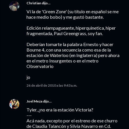
Christian
dijo…
Ví la de 'Green Zone' (su título en español se me
hace medio bobo) y me gustó bastante.
Edición relampagueante, hiperquinetica, hiper
fragmentada, Paul Greengrass, soy fan.
Deberían tomarte la palabra Ernesto y hacer
Bourne 4, con una secuencia como esa de la
estación de Waterloo (en Inglaterra) pero ahora
en el metro Insurgentes o en el metro
Observatorio
jo
26 de abril de 2010 a las 9:43 a.m.
Joel Meza
dijo…
Tyler, ¿no era la estación Victoria?
---
Acá nada, excepto por el estreno de ese churro
de Claudia Talancón y Silvia Navarro en Cd.