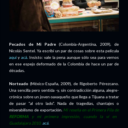
Pecados de Mi Padre
(Colombia-Argentina, 2009), de
Nicolás Sentel. Ya escribí un par de cosas sobre esta película
aquí
y
acá.
Insisto: vale la pena aunque sólo sea para vernos
en ese espejo deformado de la Colombia de hace un par de
décadas.
Norteado
(México-España, 2009), de Rigoberto Pérezcano.
Una sencilla pero sentida -y, sin contradicción alguna, alegre-
crónica sobre un joven oaxaqueño que llega a Tijuana a tratar
de pasar "al otro lado". Nada de tragedias, chantajes o
miserabilismo de exportación.
Mi reseña en el Primera Fila de
REFORMA
y mi primera impresión, cuando la vi en
Guadalajara 2010,
acá.