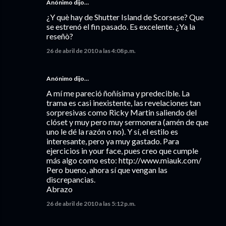
Anónimo dijo…
¿Y què hay de Shutter Island de Scorsese? Que
se estrenó el fin pasado. Es excelente. ¿Ya la
reseñò?
26 de abril de 2010 a las 4:08 p.m.
Anónimo dijo…
A mí me pareció ñoñísima y predecible. La
trama es casi inexistente, las revelaciones tan
sorpresivas como Ricky Martin saliendo del
clóset y muy pero muy sermonera (amén de que
uno le dé la razón o no). Y sí, el estilo es
interesante, pero ya muy gastado. Para
ejercicios in your face, pues creo que cumple
más algo como esto: http://www.miauk.com/
Pero bueno, ahora sí que vengan las
discrepancias.
Abrazo
26 de abril de 2010 a las 5:12 p.m.