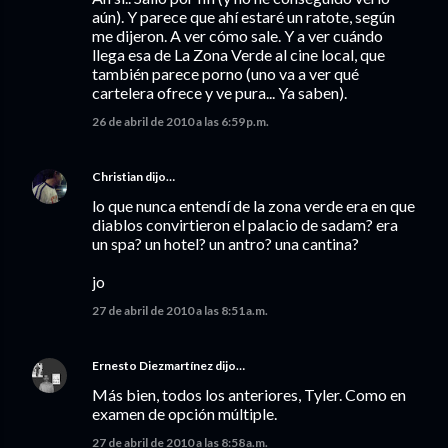
aún). Y parece que ahí estaré un ratote, según
me dijeron. A ver cómo sale. Y a ver cuándo
llega esa de La Zona Verde al cine local, que
también parece porno (uno va a ver qué
cartelera ofrece y ve pura... Ya saben).
26 de abril de 2010 a las 6:59 p.m.
Christian
dijo…
lo que nunca entendí de la zona verde era en que
diablos convirtieron el palacio de sadam? era
un spa? un hotel? un antro? una cantina?
jo
27 de abril de 2010 a las 8:51 a.m.
Ernesto Diezmartínez
dijo…
Más bien, todos los anteriores, Tyler. Como en
examen de opción múltiple.
27 de abril de 2010 a las 8:58 a.m.