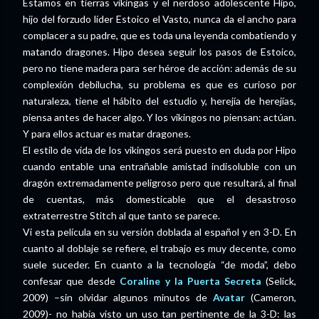
Estamos en tierras vikingas y el nerdoso adolescente Hipo,
hijo del forzudo líder Estoico el Vasto, nunca da el ancho para
complacer a su padre, que es toda una leyenda combatiendo y
matando dragones. Hipo desea seguir los pasos de Estoico,
pero no tiene madera para ser héroe de acción: además de su
complexión debilucha, su problema es que es curioso por
naturaleza, tiene el hábito del estudio y, herejía de herejías,
piensa antes de hacer algo. Y los vikingos no piensan: actúan.
Y para ellos actuar es matar dragones.
El estilo de vida de los vikingos será puesto en duda por Hipo
cuando entable una entrañable amistad indisoluble con un
dragón extremadamente peligroso pero que resultará, al final
de cuentas, más domesticable que el desastroso
extraterrestre Stitch al que tanto se parece.
Vi esta película en su versión doblada al español y en 3-D. En
cuanto al doblaje se refiere, el trabajo es muy decente, como
suele suceder. En cuanto a la tecnología “de moda”, debo
confesar que desde
Coraline y la Puerta Secreta
(Selick,
2009) –sin olvidar algunos minutos de
Avatar
(Cameron,
2009)- no había visto un uso tan pertinente de la 3-D: las