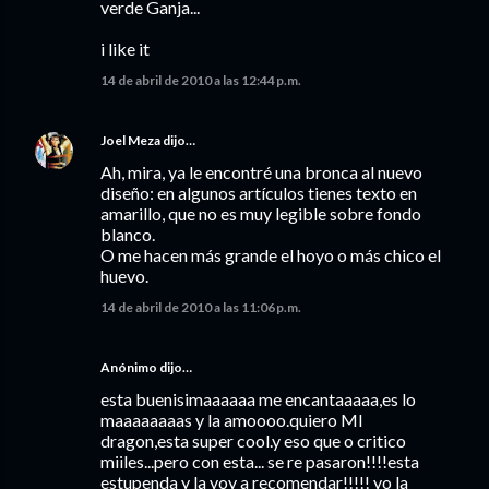
verde Ganja...
i like it
14 de abril de 2010 a las 12:44 p.m.
Joel Meza
dijo…
Ah, mira, ya le encontré una bronca al nuevo
diseño: en algunos artículos tienes texto en
amarillo, que no es muy legible sobre fondo
blanco.
O me hacen más grande el hoyo o más chico el
huevo.
14 de abril de 2010 a las 11:06 p.m.
Anónimo dijo…
esta buenisimaaaaaa me encantaaaaa,es lo
maaaaaaaas y la amoooo.quiero MI
dragon,esta super cool.y eso que o critico
miiles...pero con esta... se re pasaron!!!!esta
estupenda y la voy a recomendar!!!!! yo la