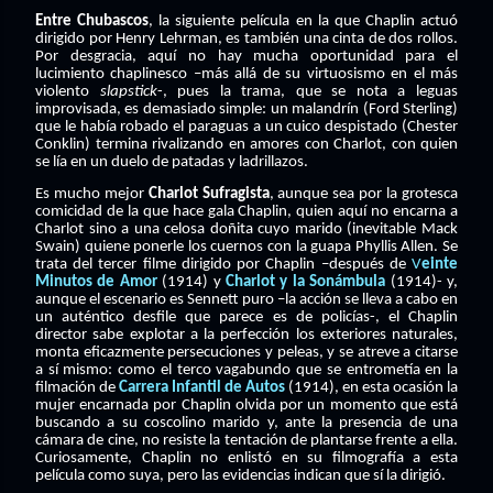
Entre Chubascos
, la siguiente película en la que Chaplin actuó
dirigido por Henry Lehrman, es también una cinta de dos rollos.
Por desgracia, aquí no hay mucha oportunidad para el
lucimiento chaplinesco –más allá de su virtuosismo en el más
violento
slapstick
-, pues la trama, que se nota a leguas
improvisada, es demasiado simple: un malandrín (Ford Sterling)
que le había robado el paraguas a un cuico despistado (Chester
Conklin)
termina rivalizando en amores con Charlot, con quien
se lía en un duelo de patadas y ladrillazos.
Es mucho mejor
Charlot Sufragista
, aunque sea por la grotesca
comicidad de la que hace gala Chaplin, quien aquí no encarna a
Charlot sino a una celosa doñita cuyo marido (inevitable Mack
Swain) quiene ponerle los cuernos con la guapa Phyllis Allen. Se
trata del tercer filme dirigido por Chaplin –después de
V
einte
Minutos de Amor
(1914) y
Charlot y la Sonámbula
(1914)- y,
aunque el escenario es Sennett puro –la acción se lleva a cabo en
un auténtico desfile que parece es de policías-, el Chaplin
director sabe explotar a la perfección los exteriores naturales,
monta eficazmente persecuciones y peleas, y se atreve a citarse
a sí mismo: como el terco vagabundo que se entrometía en la
filmación de
Carrera Infantil de Autos
(1914), en esta ocasión la
mujer encarnada por Chaplin olvida por un momento que está
buscando a su coscolino marido y, ante la presencia de una
cámara de cine, no resiste la tentación de plantarse frente a ella.
Curiosamente, Chaplin no enlistó en su filmografía a esta
película como suya, pero las evidencias indican que sí la dirigió.