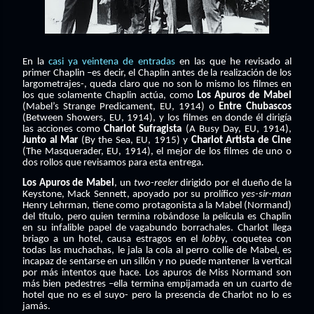
En la
casi ya veintena de entradas
en las que he revisado al
primer Chaplin –es decir, el Chaplin antes de la realización de los
largometrajes-, queda claro que no son lo mismo los filmes en
los que solamente Chaplin actúa, como
Los Apuros de Mabel
(Mabel’s Strange Predicament, EU, 1914) o
Entre Chubascos
(Between Showers, EU, 1914), y los filmes en donde él dirigía
las acciones como
Charlot Sufragista
(A Busy Day, EU, 1914),
Junto al Mar
(By the Sea, EU, 1915) y
Charlot Artista de Cine
(The Masquerader, EU, 1914), el mejor de los filmes de uno o
dos rollos que revisamos para esta entrega.
Los Apuros de Mabel
, un
two-reeler
dirigido por el dueño de la
Keystone, Mack Sennett, apoyado por su prolífico
yes-sir-man
Henry Lehrman, tiene como protagonista a la Mabel (Normand)
del título, pero quien termina robándose la película es Chaplin
en su infalible papel de vagabundo borrachales. Charlot llega
briago a un hotel, causa estragos en el
lobb
y, coquetea con
todas las muchachas, le jala la cola al perro collie de Mabel, es
incapaz de sentarse en un sillón y no puede mantener la vertical
por más intentos que hace. Los apuros de Miss Normand son
más bien pedestres –ella termina empijamada en un cuarto de
hotel que no es el suyo- pero la presencia de Charlot no lo es
jamás.