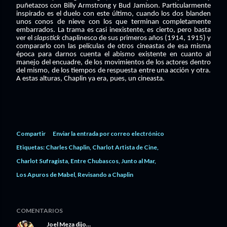
puñetazos con Billy Armstrong y Bud Jamison. Particularmente
inspirado es el duelo con este último, cuando los dos blanden
unos conos de nieve con los que terminan completamente
embarrados. La trama es casi inexistente, es cierto, pero basta
ver el
slapstick
chaplinesco de sus primeros años (1914, 1915) y
compararlo con las películas de otros cineastas de esa misma
época para darnos cuenta el abismo existente en cuanto al
manejo del encuadre, de los movimientos de los actores dentro
del mismo, de los tiempos
de respuesta entre una acción y otra.
A estas alturas, Chaplin ya era, pues, un cineasta.
Compartir
Enviar la entrada por correo electrónico
Etiquetas:
Charles Chaplin
Charlot Artista de Cine
Charlot Sufragista
Entre Chubascos
Junto al Mar
Los Apuros de Mabel
Revisando a Chaplin
COMENTARIOS
Joel Meza
dijo…