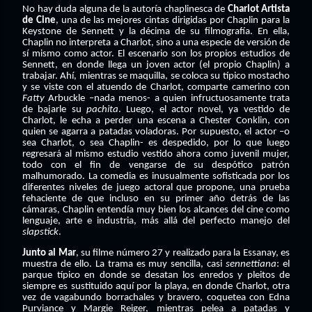
No hay duda alguna de la autoría chaplinesca de
Charlot Artista
de Cine
, una de las mejores cintas dirigidas por Chaplin para la
Keystone de Sennett y la décima de su filmografía. En ella,
Chaplin no interpreta a Charlot, sino a una especie de versión de
sí mismo como actor. El escenario son los propios estudios de
Sennett, en donde llega un joven actor (el propio Chaplin) a
trabajar. Ahí, mientras se maquilla, se coloca su típico mostacho
y se viste con el atuendo de Charlot, comparte camerino con
Fatty
Arbuckle –nada menos- a quien infructuosamente trata
de bajarle su
pachita
. Luego, el actor novel, ya vestido de
Charlot, le echa a perder una escena a Chester Conklin, con
quien se agarra a patadas voladoras.
Por supuesto, el actor –o
sea Charlot, o sea Chaplin- es despedido, por lo que luego
regresará al mismo estudio vestido ahora como juvenil mujer,
todo con el fin de vengarse de su despótico patrón
malhumorado. La comedia es inusualmente sofisticada por los
diferentes niveles de juego actoral que propone, una prueba
fehaciente de que incluso en su primer año detrás de las
cámaras, Chaplin entendía muy bien los alcances del cine como
lenguaje, arte e industria, más allá del perfecto manejo del
slapstick
.
Junto al Mar
, su filme número 27 y realizado para la Essanay, es
muestra de ello. La trama es muy sencilla, casi
sennettiana
: el
parque típico en donde se desatan los enredos y pleitos de
siempre es sustituido aquí por la playa, en donde Charlot, otra
vez de vagabundo borrachales y bravero, coquetea con Edna
Purviance y Margie Reiger, mientras pelea a patadas y