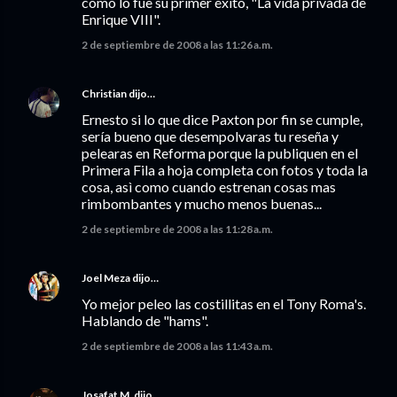
como lo fue su primer éxito, "La vida privada de
Enrique VIII".
2 de septiembre de 2008 a las 11:26 a.m.
Christian
dijo…
Ernesto si lo que dice Paxton por fin se cumple,
sería bueno que desempolvaras tu reseña y
pelearas en Reforma porque la publiquen en el
Primera Fila a hoja completa con fotos y toda la
cosa, asì como cuando estrenan cosas mas
rimbombantes y mucho menos buenas...
2 de septiembre de 2008 a las 11:28 a.m.
Joel Meza
dijo…
Yo mejor peleo las costillitas en el Tony Roma's.
Hablando de "hams".
2 de septiembre de 2008 a las 11:43 a.m.
Josafat M.
dijo…