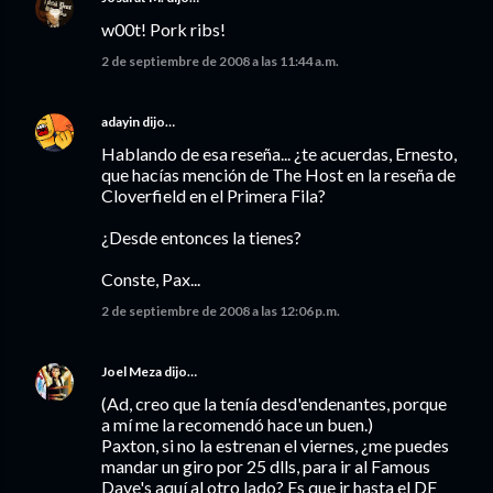
w00t! Pork ribs!
2 de septiembre de 2008 a las 11:44 a.m.
adayin
dijo…
Hablando de esa reseña... ¿te acuerdas, Ernesto,
que hacías mención de The Host en la reseña de
Cloverfield en el Primera Fila?
¿Desde entonces la tienes?
Conste, Pax...
2 de septiembre de 2008 a las 12:06 p.m.
Joel Meza
dijo…
(Ad, creo que la tenía desd'endenantes, porque
a mí me la recomendó hace un buen.)
Paxton, si no la estrenan el viernes, ¿me puedes
mandar un giro por 25 dlls, para ir al Famous
Dave's aquí al otro lado? Es que ir hasta el DF