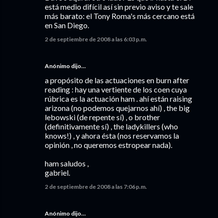
está medio difícil así sin previo aviso y te sale
más barato: el Tony Roma's más cercano está
en San Diego.
2 de septiembre de 2008 a las 6:03 p.m.
Anónimo dijo…
a propósito de las actuaciones en burn after
reading : hay una vertiente de los coen cuya
rúbrica es la actuación ham . ahí están raising
arizona (no podemos quejarnos ahí) , the big
lebowski (de repente sí) , o brother
(definitivamente sí) , the ladykillers (who
knows!) , y ahora ésta (nos reservamos la
opinión , no queremos estropear nada).
ham saludos ,
gabriel.
2 de septiembre de 2008 a las 7:06 p.m.
Anónimo dijo…