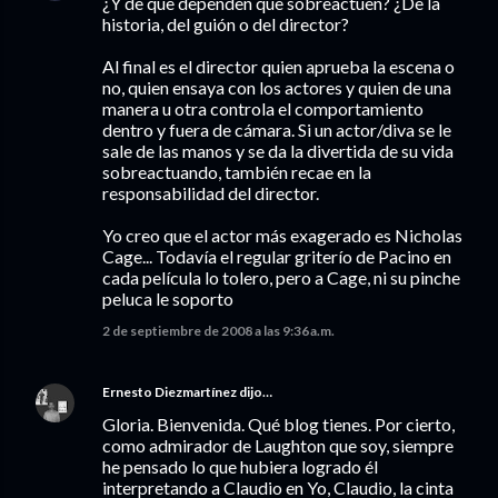
¿Y de que dependen que sobreactuen? ¿De la
historia, del guión o del director?
Al final es el director quien aprueba la escena o
no, quien ensaya con los actores y quien de una
manera u otra controla el comportamiento
dentro y fuera de cámara. Si un actor/diva se le
sale de las manos y se da la divertida de su vida
sobreactuando, también recae en la
responsabilidad del director.
Yo creo que el actor más exagerado es Nicholas
Cage... Todavía el regular griterío de Pacino en
cada película lo tolero, pero a Cage, ni su pinche
peluca le soporto
2 de septiembre de 2008 a las 9:36 a.m.
Ernesto Diezmartínez
dijo…
Gloria. Bienvenida. Qué blog tienes. Por cierto,
como admirador de Laughton que soy, siempre
he pensado lo que hubiera logrado él
interpretando a Claudio en Yo, Claudio, la cinta