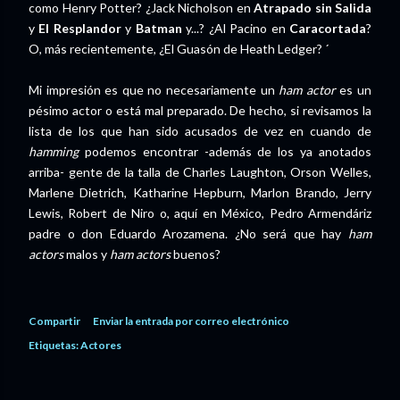
como Henry Potter? ¿Jack Nicholson en
Atrapado sin Salida
y
El Resplandor
y
Batman
y...? ¿Al Pacino en
Caracortada
?
O, más recientemente, ¿El Guasón de Heath Ledger? ´
Mi impresión es que no necesariamente un
ham actor
es un
pésimo actor o está mal preparado. De hecho, si revisamos la
lista de los que han sido acusados de vez en cuando de
hamming
podemos encontrar -además de los ya anotados
arriba- gente de la talla de Charles Laughton, Orson Welles,
Marlene Dietrich, Katharine Hepburn, Marlon Brando, Jerry
Lewis, Robert de Niro o, aquí en México, Pedro Armendáriz
padre o don Eduardo Arozamena. ¿No será que hay
ham
actors
malos y
ham actors
buenos?
Compartir
Enviar la entrada por correo electrónico
Etiquetas:
Actores