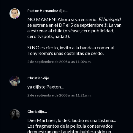
Paxton Hernandez
dijo…
NO MAMEN! Ahora sí va en serio.
El huésped
se estrena en el DF el 5 de septiembre!!! La van
a estrenar al chile (o séase, cero publicidad,
cero tvspots, nada!!).
Si NO es cierto, invito a la banda a comer al
Tony Roma's unas costillitas de cerdo.
2 de septiembre de 2008 a las 11:09 a.m.
Christian
dijo…
ya dijiste Paxton...
2 de septiembre de 2008 a las 11:21 a.m.
Gloria
dijo…
DiezMartinez, lo de Claudio es una lástima...
Los fragmentos de la película conservados
demuestran que Laughton hubiera sido un