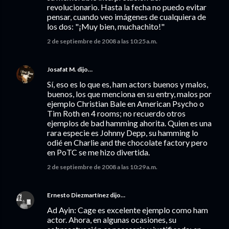
revolucionario. Hasta la fecha no puedo evitar
pensar, cuando veo imágenes de cualquiera de
los dos: "¡Muy bien, muchachito!"
2 de septiembre de 2008 a las 10:25 a.m.
Josafat M.
dijo…
Sí, eso es lo que es, ham actors buenos y malos,
buenos, los que menciona en su entry, malos por
ejemplo Christian Bale en American Psycho o
Tim Roth en 4 rooms; no recuerdo otros
ejemplos de bad hamming ahorita. Quien es una
rara especie es Johnny Depp, su hamming lo
odié en Charlie and the chocolate factory pero
en PoTC se me hizo divertida.
2 de septiembre de 2008 a las 10:29 a.m.
Ernesto Diezmartínez
dijo…
Ad Ayin: Cage es excelente ejemplo como ham
actor. Ahora, en algunas ocasiones, su