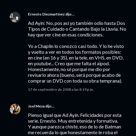
Ernesto Diezmartínez
dijo…
Ad Ayin: No, pos así yo también odio hasta Dos
Tipos de Cuidado o Cantando Bajo la Lluvia. No
hay que ver cine en esas condiciones.
Yo a Chaplin lo conozco casi todo. Y lo he visto
y vuelto a ver en todos los formatos posibles:
en cine (en 16 y 35), en la tele, en VHS, en DVD,
en youtube... Creo que me falta el aipod.
Honestamente, no sé porqué me dio por
revisarlo ahora (bueno, será porque acabo de
comprar un DVD con toda su obra temprana).
17 de septiembre de 2008 a las 8:19 p.m.
Joel Meza
dijo…
Pienso igual que Ad Ayin. Felicidades por esta
serie, Ernesto. Muy entretenida y formativa.
Y aunque parezca chiste, eso de lo de Batman
me recuerda lo que honestamente le roba el