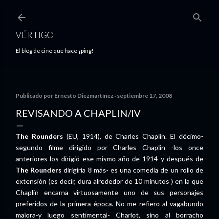
Ir al contenido principal
VÉRTIGO
El blog de cine que hace ¡ping!
Publicado por
Ernesto Diezmartínez
septiembre 17, 2008
REVISANDO A CHAPLIN/IV
The Rounders
(EU, 1914), de Charles Chaplin. El décimo-
segundo filme dirigido por Charles Chaplin -los once
anteriores los dirigió ese mismo año de 1914 y después de
The Rounders
dirigiría 8 más- es una comedia de un rollo de
extensión (es decir, dura alrededor de 10 minutos ) en la que
Chaplin encarna virtuosamente uno de sus personajes
preferidos de la primera época. No me refiero al vagabundo
malora-y luego sentimental- Charlot, sino al borracho