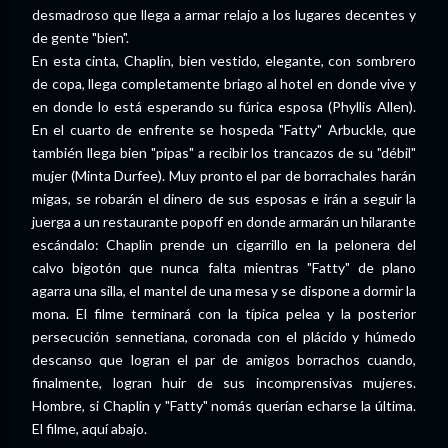
desmadroso que llega a armar relajo a los lugares decentes y
de gente "bien".
En esta cinta, Chaplin, bien vestido, elegante, con sombrero
de copa, llega completamente briago al hotel en donde vive y
en donde lo está esperando su fúrica esposa (Phyllis Allen).
En el cuarto de enfrente se hospeda "Fatty" Arbuckle, que
también llega bien "pipas" a recibir los trancazos de su "débil"
mujer (Minta Durfee). Muy pronto el par de borrachales harán
migas, se robarán el dinero de sus esposas e irán a seguir la
juerga a un restaurante popoff en donde armarán un hilarante
escándalo: Chaplin prende un cigarrillo en la pelonera del
calvo bigotón que nunca falta mientras "Fatty" de plano
agarra una silla, el mantel de una mesa y se dispone a dormir la
mona. El filme terminará con la típica pelea y la posterior
persecución sennetiana, coronada con el plácido y húmedo
descanso que logran el par de amigos borrachos cuando,
finalmente, logran huir de sus incomprensivas mujeres.
Hombre, si Chaplin y "Fatty" nomás querían echarse la última.
El filme, aquí abajo.