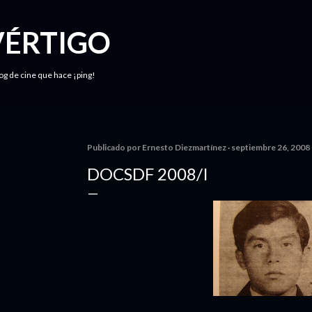
Ir al contenido principal
VÉRTIGO
log de cine que hace ¡ping!
Publicado por
Ernesto Diezmartínez
septiembre 26, 2008
DOCSDF 2008/I