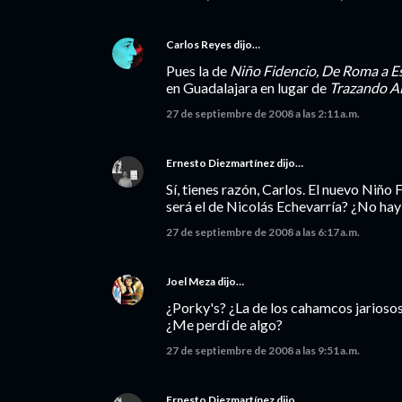
Carlos Reyes
dijo…
Pues la de
Niño Fidencio, De Roma a E
en Guadalajara en lugar de
Trazando A
27 de septiembre de 2008 a las 2:11 a.m.
Ernesto Diezmartínez
dijo…
Sí, tienes razón, Carlos. El nuevo Niño
será el de Nicolás Echevarría? ¿No ha
27 de septiembre de 2008 a las 6:17 a.m.
Joel Meza
dijo…
¿Porky's? ¿La de los cahamcos jarioso
¿Me perdí de algo?
27 de septiembre de 2008 a las 9:51 a.m.
Ernesto Diezmartínez
dijo…