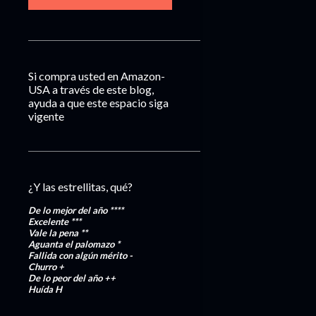
Si compra usted en Amazon-
USA a través de este blog,
ayuda a que este espacio siga
vigente
¿Y las estrellitas, qué?
De lo mejor del año
****
Excelente
***
Vale la pena
**
Aguanta el palomazo
*
Fallida con algún mérito
-
Churro
+
De lo peor del año
++
Huída
H