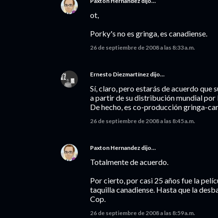
Paxton Hernandez
dijo…
ot,
Porky's no es gringa, es canadiense.
26 de septiembre de 2008 a las 8:33 a.m.
Ernesto Diezmartínez
dijo…
Sí, claro, pero estarás de acuerdo que 
a partir de su distribución mundial por
De hecho, es co-producción gringa-can
26 de septiembre de 2008 a las 8:45 a.m.
Paxton Hernandez
dijo…
Totalmente de acuerdo.
Por cierto, por casi 25 años fue la pelíc
taquilla canadiense. Hasta que la desb
Cop.
26 de septiembre de 2008 a las 8:59 a.m.