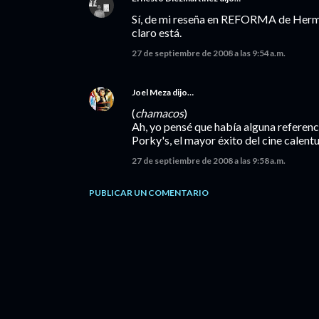
Sí, de mi reseña en REFORMA de Herma
claro está.
27 de septiembre de 2008 a las 9:54 a.m.
Joel Meza
dijo…
(
chamacos
)
Ah, yo pensé que había alguna referenci
Porky's, el mayor éxito del cine calentu
27 de septiembre de 2008 a las 9:58 a.m.
PUBLICAR UN COMENTARIO