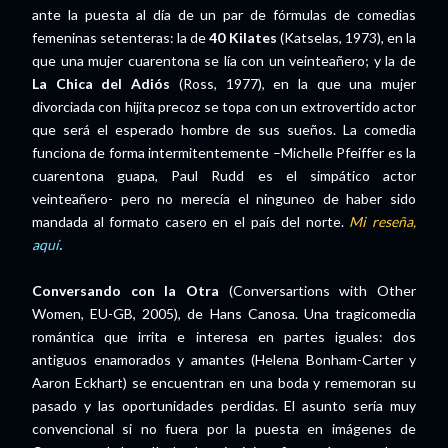
ante la puesta al día de un par de fórmulas de comedias
femeninas setenteras: la de
40 Kilates
(Katselas, 1973), en la
que una mujer cuarentona se lía con un veinteañero; y la de
La Chica del Adiós
(Ross, 1977), en la que una mujer
divorciada con hijita precoz se topa con un extrovertido actor
que será el esperado hombre de sus sueños. La comedia
funciona de forma intermitentemente –Michelle Pfeiffer es la
cuarentona guapa, Paul Rudd es el simpático actor
veinteañero- pero no merecía el ninguneo de haber sido
mandada al formato casero en el país del norte.
Mi reseña,
aquí
.
Conversando con la Otra
(Conversartions with Other
Women, EU-GB, 2005), de Hans Canosa. Una tragicomedia
romántica que irrita e interesa en partes iguales: dos
antiguos enamorados y amantes (Helena Bonham-Carter y
Aaron Eckhart) se encuentran en una boda y rememoran su
pasado y las oportunidades perdidas. El asunto sería muy
convencional si no fuera por la puesta en imágenes de