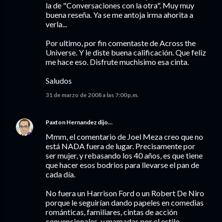
la de "Conversaciones con la otra". Muy muy
buena reseña. Ya se me antoja irma ahorita a
verla...
Por ultimo, por fin comentaste de Across the
Universe. Y le diste buena calificación. Que feliz
me hace eso. Disfrute muchisimo esa cinta.
Saludos
31 de marzo de 2008 a las 7:00 p.m.
Paxton Hernandez
dijo…
Mmm, el comentario de Joel Meza creo que no
está NADA fuera de lugar. Precisamente por
ser mujer, y rebasando los 40 años, es que tiene
que hacer esos bodrios para llevarse el pan de
cada día.
No fuera un Harrison Ford o un Robert De Niro
porque le seguirían dando papeles en comedias
románticas, familiares, cintas de acción
convencionales, y mamadas por el estilo.