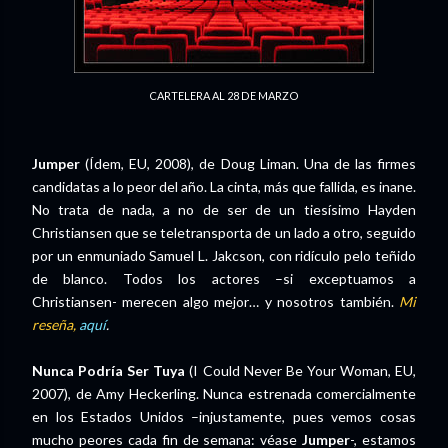
CARTELERA AL 28 DE MARZO
Jumper
(Ídem, EU, 2008), de Doug Liman. Una de las firmes
candidatas a lo peor del año. La cinta, más que fallida, es inane.
No trata de nada, a no de ser de un tiesísimo Hayden
Christiansen que se teletransporta de un lado a otro, seguido
por un enmuniado Samuel L. Jakcson, con ridículo pelo teñido
de blanco. Todos los actores –si exceptuamos a
Christiansen- merecen algo mejor… y nosotros también.
Mi
reseña,
aquí
.
Nunca Podría Ser Tuya
(I Could Never Be Your Woman, EU,
2007), de Amy Heckerling. Nunca estrenada comercialmente
en los Estados Unidos –injustamente, pues vemos cosas
mucho peores cada fin de semana: véase
Jumper
-, estamos