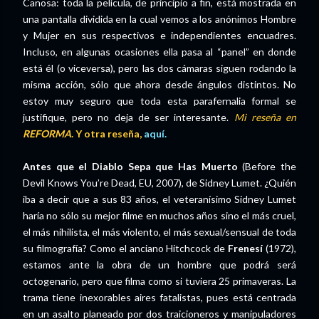
Canosa: toda la película, de principio a fin, está mostrada en
una pantalla dividida en la cual vemos a los anónimos Hombre
y Mujer en sus respectivos e independientes encuadres.
Incluso, en algunas ocasiones ella pasa al “panel” en donde
está él (o viceversa), pero las dos cámaras siguen rodando la
misma acción, sólo que ahora desde ángulos distintos. No
estoy muy seguro que toda esta parafernalia formal se
justifique, pero no deja de ser interesante.
Mi reseña en
REFORMA
. Y otra reseña,
aquí.
Antes que el Diablo Sepa que Has Muerto
(Before the
Devil Knows You’re Dead, EU, 2007), de Sidney Lumet. ¿Quién
iba a decir que a sus 83 años, el veteranísimo Sidney Lumet
haría no sólo su mejor filme en muchos años sino el más cruel,
el más nihilista, el más violento, el más sexual/sensual de toda
su filmografía? Como el anciano Hitchcock de
Frenesí
(1972),
estamos ante la obra de un hombre que podrá será
octogenario, pero que filma como si tuviera 25 primaveras. La
trama tiene inexorables aires fatalistas, pues está centrada
en un asalto planeado por dos traicioneros y manipuladores