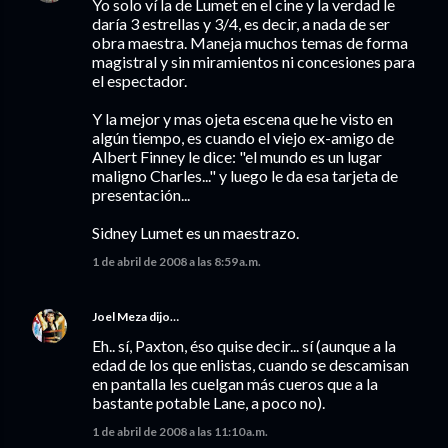
Yo solo ví la de Lumet en el cine y la verdad le
daría 3 estrellas y 3/4, es decir, a nada de ser
obra maestra. Maneja muchos temas de forma
magistral y sin miramientos ni concesiones para
el espectador.
Y la mejor y mas ojeta escena que he visto en
algún tiempo, es cuando el viejo ex-amigo de
Albert Finney le dice: "el mundo es un lugar
maligno Charles..." y luego le da esa tarjeta de
presentación...
Sidney Lumet es un maestrazo.
1 de abril de 2008 a las 8:59 a.m.
Joel Meza
dijo…
Eh.. sí, Paxton, éso quise decir... sí (aunque a la
edad de los que enlistas, cuando se descamisan
en pantalla les cuelgan más cueros que a la
bastante potable Lane, a poco no).
1 de abril de 2008 a las 11:10 a.m.