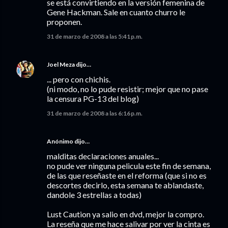
se está convirtiendo en la versión femenina de
Gene Hackman. Sale en cuanto churro le
proponen.
31 de marzo de 2008 a las 5:41 p.m.
Joel Meza
dijo…
... pero con chichis.
(ni modo, no lo pude resistir; mejor que no pase
la censura PG-13 del blog)
31 de marzo de 2008 a las 6:16 p.m.
Anónimo dijo…
malditas declaraciones anuales...
no pude ver ninguna pelicula este fin de semana,
de las que reseñaste en el reforma (que si no es
descortes decirlo, esta semana te ablandaste,
dandole 3 estrellas a todas)
Lust Caution ya salio en dvd, mejor la compro.
La reseña que me hace salivar por ver la cinta es