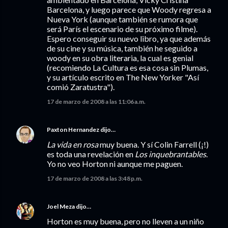
Barcelona, y luego parece que Woody regresa a
Nueva York (aunque también se rumora que
será París el escenario de su próximo filme).
Espero conseguir su nuevo libro, ya que además
de su cine y su música, también he seguido a
woody en su obra literaria, la cual es genial
(recomiendo La Cultura es esa cosa sin Plumas,
y su artículo escrito en The New Yorker "Así
comió Zaratustra").
17 de marzo de 2008 a las 11:06 a.m.
Paxton Hernandez
dijo…
La vida en rosa
muy buena. Y sí Colin Farrell (¡!)
es toda una revelación en
Los inquebrantables
.
Yo no veo Horton ni aunque me paguen.
17 de marzo de 2008 a las 3:48 p.m.
Joel Meza
dijo…
Horton es muy buena, pero no lleven a un niño