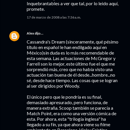
Inquebrantables a ver que tal, por lo leido aquí,
promete.
17 de marzo de 2008 a las 7:36 a.m.
Alex
dijo…
Cassandra's Dream (sinceramente, qué pésimo
título en español le han endilgado aquí en
México)sin duda es lo más recomendable de
esta semana. Las actuaciones de McGregor y
Farrell son lo mejor, este último fue el que me
sorprendió más, creo que no había visto una
actuación tan buena de él desde...hombre...no
sé, desde hace tiempo. Las cosas que se logran
al ser dirigidos por Woody.
El único pero que le pondría es su final,
demasiado apresurado, pero funciona, de
manera extraña. Scoop también se parecía a
Match Point, era como una versión cómica de
esta. Por ahora, esta "trilogía inglesa" ha
llegado a su fín, ya que ahora viene su filme
ambientado en Barcelona, Vicky Cristina