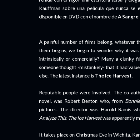
Kauffman sobre una película que nunca se 
disponible en DVD con el nombre de
A Sangre 
A painful number of films belong, whatever th
them begins, we begin to wonder why it was 
intrinsically or comercially? Many a clunky 
someone thought -mistankely- that it had valu
else. The latest instance is
The Ice Harvest.
Reputable people were involved. The co-autho
novel, was Robert Benton who, from
Bonni
pictures. The director was Harold Ramis w
Analyze This.
The Ice Harvest
was apparently me
It takes place on Christmas Eve in Wichita, Ka