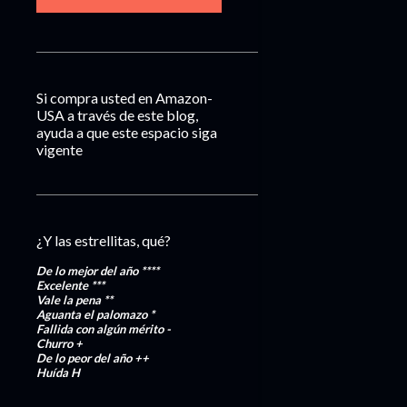
Si compra usted en Amazon-
USA a través de este blog,
ayuda a que este espacio siga
vigente
¿Y las estrellitas, qué?
De lo mejor del año
****
Excelente
***
Vale la pena
**
Aguanta el palomazo
*
Fallida con algún mérito
-
Churro
+
De lo peor del año
++
Huída
H