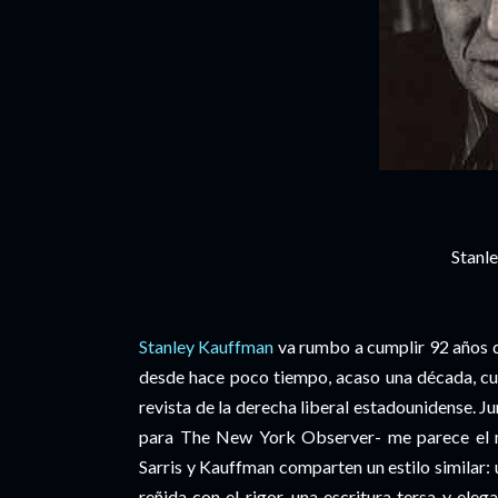
Stanl
Stanley Kauffman
va rumbo a cumplir 92 años de
desde hace poco tiempo, acaso una década, cu
revista de la derecha liberal estadounidense. J
para The New York Observer- me parece el má
Sarris y Kauffman comparten un estilo similar:
reñida con el rigor, una escritura tersa y eleg