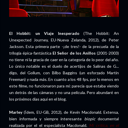
El Hobbit: un Viaje Inesperado
(The Hobbit: An
Unexpected Journey, EU-Nueva Zelanda, 2012), de Peter
Jackson. Esta primera parte -¡de tres!- de la precuela de la
trilogía épica-fantástica
El Señor de los Anillos
(2001-2003)
no tiene ni la gracia de caer en la categoría de lo peor del año.
Lo único notable es el duelo de acertijos de Salinas de G...
digo, del Gollum, con Bilbo Baggins (un esforzado Martin
Freeman) y nada más. En cuanto a los 48 fps, por lo menos en
este filme, no funcionaron para mí: parecía que estaba viendo
un detrás de las cámaras y no una película. Pero abundaré en
los próximos días aquí en el blog.
Marley
(Ídem, EU-GB, 2012), de Kevin Macdonald. Extensa,
bien informada y siempre interesante
biopic
documental
realizada por el el especialista Macdonald.
Mi crítica, en el