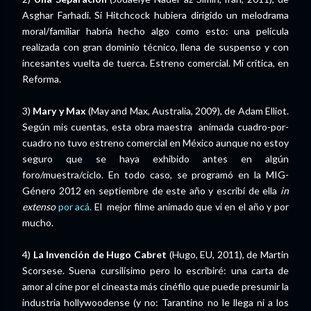
Asghar Farhadi.
Si Hitchcock hubiera dirigido un melodrama
moral/familiar habría hecho algo como esto: una película
realizada con gran dominio técnico, llena de suspenso y con
incesantes vuelta de tuerca. Estreno comercial. Mi crítica, en
Reforma.
3)
Mary y Max
(May and Max, Australia, 2009), de Adam Elliot.
Según mis cuentas, esta obra maestra animada cuadro-por-
cuadro no tuvo estreno comercial en México aunque no estoy
seguro que se haya exhibido antes en algún
foro/muestra/ciclo. En todo caso, se programó en la MIG-
Género 2012 en septiembre de este año y escribí de ella
in
extenso
por acá.
El mejor filme animado que vi en el año y por
mucho.
4)
La Invención de Hugo Cabret
(Hugo, EU, 2011), de Martin
Scorsese. Suena cursilísimo pero lo escribiré: una carta de
amor al cine por el cineasta más cinéfilo que puede presumir la
industria hollywoodense (y no: Tarantino no le llega ni a los