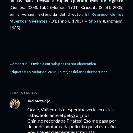
no las había revisado:
Aquel Querido Mes de Agosto
(Gomes, 2008),
Tabú
(Murnau, 1931),
Cruzada
(Scott, 2005)
en la versión extendida del director,
El Regreso de los
Muertos Vivientes
(O'Bannon, 1985) y
Shoah
(Lanzmann,
1985).
Compartir
Enviar la entrada por correo electrónico
Etiquetas:
Lo Mejor del 2012
Lo mejor del año Diezmartinez
COMENTARIOS
Joel Meza
dijo…
Orale, Valiente. No esperaba verla en estas
listas. Solo ante el peligro, ¿no?
Chin, no recordaba Pirates! Eso me pasa por
dejar de anotar cada película que ví este año.
Voy a tener que re-revisar mi lista...