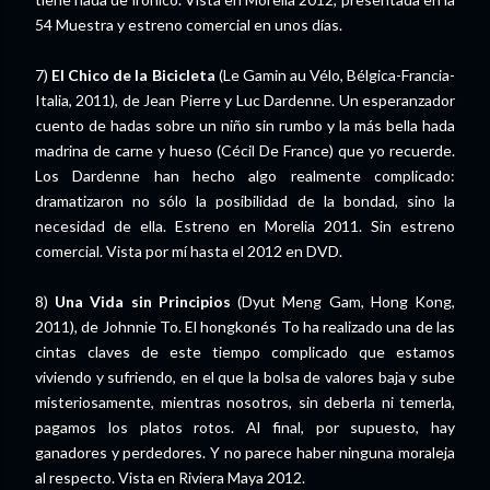
54 Muestra y estreno comercial en unos días.
7)
El Chico de la Bicicleta
(Le Gamin au Vélo, Bélgica-Francia-
Italia, 2011), de Jean Pierre y Luc Dardenne. Un esperanzador
cuento de hadas sobre un niño sin rumbo y la más bella hada
madrina de carne y hueso (Cécil De France) que yo recuerde.
Los Dardenne han hecho algo realmente complicado:
dramatizaron no sólo la posibilidad de la bondad, sino la
necesidad de ella. Estreno en Morelia 2011. Sin estreno
comercial. Vista por mí hasta el 2012 en DVD.
8)
Una Vida sin Principios
(Dyut Meng Gam, Hong Kong,
2011), de Johnnie To. El hongkonés To ha realizado una de las
cintas claves de este tiempo complicado que estamos
viviendo y sufriendo, en el que la bolsa de valores baja y sube
misteriosamente, mientras nosotros, sin deberla ni temerla,
pagamos los platos rotos. Al final, por supuesto, hay
ganadores y perdedores. Y no parece haber ninguna moraleja
al respecto. Vista en Riviera Maya 2012.