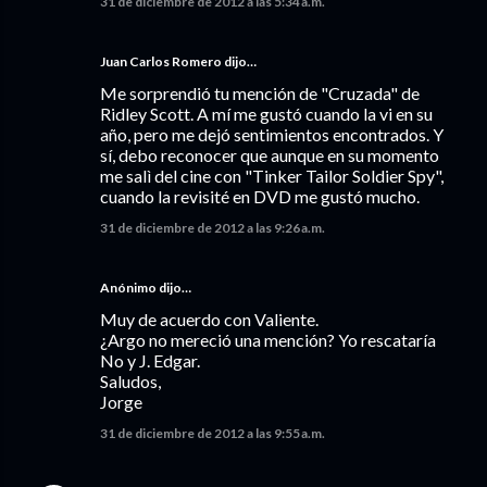
31 de diciembre de 2012 a las 5:34 a.m.
Juan Carlos Romero
dijo…
Me sorprendió tu mención de "Cruzada" de
Ridley Scott. A mí me gustó cuando la vi en su
año, pero me dejó sentimientos encontrados. Y
sí, debo reconocer que aunque en su momento
me salì del cine con "Tinker Tailor Soldier Spy",
cuando la revisité en DVD me gustó mucho.
31 de diciembre de 2012 a las 9:26 a.m.
Anónimo dijo…
Muy de acuerdo con Valiente.
¿Argo no mereció una mención? Yo rescataría
No y J. Edgar.
Saludos,
Jorge
31 de diciembre de 2012 a las 9:55 a.m.