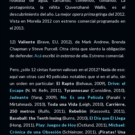
rodeada de agua, cantando, comiendo, tomando. La
protagonista, la niñita Quvenzhané Wallis, es el
descubrimiento del año. La mejor
opera prima
gringa del 2012.
Vista en Morelia 2012 con estreno comercial programado en
el 2013.
12)
Valiente
(Brave, EU, 2012), de Mark Andrew, Brenda
Chapman y Steve Purcell. Otra cinta que siento la obligación
de defender.
Acá
escribí
in extenso
de ella. Estreno comercial.
Pero, ¿sólo 12 cintas fueron valiosas en el 2012? Nada de eso:
aquí van otras casi 40 películas notables que vi en el año, sin
un orden en particular:
El Rapto
(Belvaux, 2009),
Drive: el
Escape
(N. W. Refn, 2011),
Tyrannosaur
(Considine, 2010),
Jadeante
(Yang, 2009),
No Es una Película
(Panahi y
Mirtahmasb, 2010),
Toda una Vida
(Leigh, 2010),
Carrièrre,
250 metros
(Rulfo, 2011),
Rebelión
(Kassovitz, 2011),
Baseball: the Tenth Inning
(Burns, 2010),
El Día que Él Llega
(Hong, 2011),
Play: Juegos de Hoy
(Östlund, 2011),
Michael:
Crónica de una Obsesión
(Schleinzer, 2011),
¡Piratas! Una