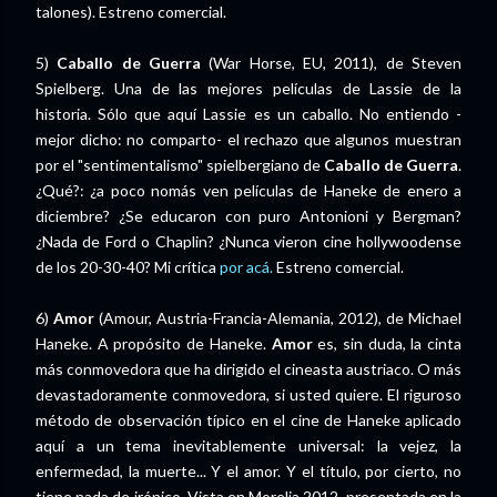
talones). Estreno comercial.
5)
Caballo de Guerra
(War Horse, EU, 2011), de Steven
Spielberg. Una de las mejores películas de Lassie de la
historia. Sólo que aquí Lassie es un caballo. No entiendo -
mejor dicho: no comparto- el rechazo que algunos muestran
por el "sentimentalismo" spielbergiano de
Caballo de Guerra
.
¿Qué?: ¿a poco nomás ven películas de Haneke de enero a
diciembre? ¿Se educaron con puro Antonioni y Bergman?
¿Nada de Ford o Chaplin? ¿Nunca vieron cine hollywoodense
de los 20-30-40? Mi crítica
por acá.
Estreno comercial.
6)
Amor
(Amour, Austria-Francia-Alemania, 2012), de Michael
Haneke. A propósito de Haneke.
Amor
es, sin duda, la cinta
más conmovedora que ha dirigido el cineasta austriaco. O más
devastadoramente conmovedora, si usted quiere. El riguroso
método de observación típico en el cine de Haneke aplicado
aquí a un tema inevitablemente universal: la vejez, la
enfermedad, la muerte... Y el amor. Y el título, por cierto, no
tiene nada de irónico. Vista en Morelia 2012, presentada en la