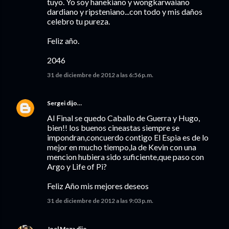
tuyo. Yo soy hanekiano y wongkarwaiano
dardiano y ripsteniano...con todo y mis daños
celebro tu pureza.
Feliz año.
2046
31 de diciembre de 2012 a las 6:56 p.m.
Sergei
dijo…
Al Final se quedo Caballo de Guerra y Hugo,
bien!! los buenos cineastas siempre se
impondran,concuerdo contigo El Espia es de lo
mejor en mucho tiempo,la de Kevin con una
mencion hubiera sido suficiente,que paso con
Argo y Life of Pi?
Feliz Año mis mejores deseos
31 de diciembre de 2012 a las 9:03 p.m.
Joel Meza
dijo…