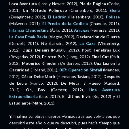
Loca Aventura
(Lord y Newitt, 2012),
Pie de Página
(Cedar,
2011),
Un Método Peligroso
(Cronenberg, 2011),
Elena
(Zvyagintsev, 2012),
El Ladrón
(Heisenberg, 2010),
Polisse
(Maiwenn, 2011),
El Precio de la Codicia
(Chandor, 2011),
Infancia Clandestina
(Ávila, 2011),
Arrugas
(Ferreras, 2011),
La Casa Emak Bakia
(Alegría, 2012),
Declaración de Guerra
(Donzelli, 2011),
No
(Larraín, 2012),
La Caza
(Vinterberg,
2012),
Dupa Delauri
(Mungiu, 2012),
Post Tenebras Lux
(Reygadas, 2012),
En otro País
(Hong, 2012),
Final Cut
(Pálfi,
2012),
Moonrise Kingdom
(Anderson, 2012),
Una Luz en la
Oscuridad
(Holland, 2011),
007: Operación Skyfall
(Mendes,
2012),
César Debe Morir
(Hermanos Taviani, 2012),
Después
de Lucía
(Franco, 2012),
De Metal y Hueso
(Audiard,
2012),
Oh, Boy
(Gerster, 2012),
Una Aventura
Extraordinaria
(Lee, 2012),
El Último Elvis
(Bo, 2012) y
El
Estudiante
(Mitre, 2011).
Y, finalmente, obras mayores y/o maestras que volví a ver, que
descubrí este año o que re-descubrí, pues hacía tiempo que