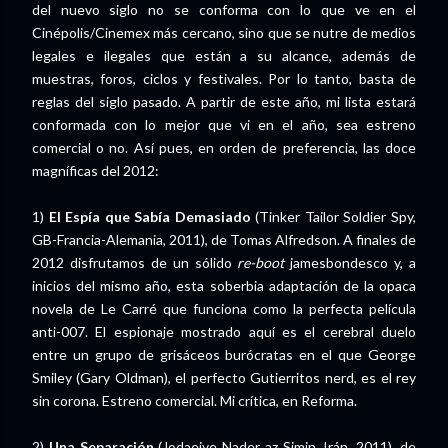
del nuevo siglo no se conforma con lo que ve en el
Cinépolis/Cinemex más cercano, sino que se nutre de medios
legales e ilegales que están a su alcance, además de
muestras, foros, ciclos y festivales. Por lo tanto, basta de
reglas del siglo pasado. A partir de este año, mi lista estará
conformada con lo mejor que vi en el año, sea estreno
comercial o no. Así pues, en orden de preferencia, las doce
magníficas del 2012:
1)
El Espía que Sabía Demasiado
(Tinker Tailor Soldier Spy,
GB-Francia-Alemania, 2011), de Tomas Alfredson. A finales de
2012 disfrutamos de un sólido
re-boot
jamesbondesco y, a
inicios del mismo año, esta soberbia adaptación de la opaca
novela de Le Carré que funciona como la perfecta película
anti-007. El espionaje mostrado aquí es el cerebral duelo
entre un grupo de grisáceos burócratas en el que George
Smiley (Gary Oldman), el perfecto Gutierritos nerd, es el rey
sin corona. Estreno comercial. Mi crítica, en Reforma.
2)
Una Separación
(
Jodaeiye Nader az Simin, Irán, 2011), de