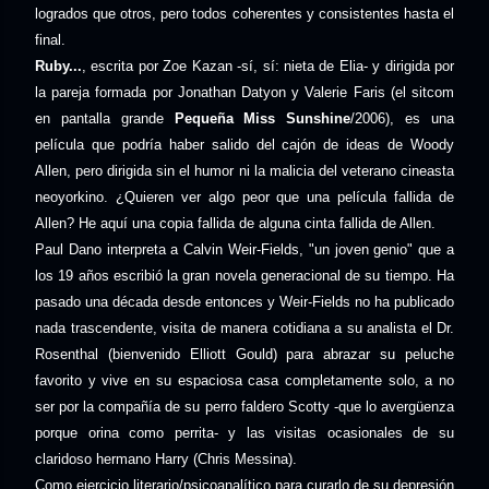
logrados que otros, pero todos coherentes y consistentes hasta el
final.
Ruby...
, escrita por Zoe Kazan -sí, sí: nieta de Elia- y dirigida por
la pareja formada por Jonathan Datyon y Valerie Faris (el sitcom
en pantalla grande
Pequeña Miss Sunshine
/2006), es una
película que podría haber salido del cajón de ideas de Woody
Allen, pero dirigida sin el humor ni la malicia del veterano cineasta
neoyorkino. ¿Quieren ver algo peor que una película fallida de
Allen? He aquí una copia fallida de alguna cinta fallida de Allen.
Paul Dano interpreta a Calvin Weir-Fields, "un joven genio" que a
los 19 años escribió la gran novela generacional de su tiempo. Ha
pasado una década desde entonces y Weir-Fields no ha publicado
nada trascendente, visita de manera cotidiana a su analista el Dr.
Rosenthal (bienvenido Elliott Gould) para abrazar su peluche
favorito y vive en su espaciosa casa completamente solo, a no
ser por la compañía de su perro faldero Scotty -que lo avergüenza
porque orina como perrita- y las visitas ocasionales de su
claridoso hermano Harry (Chris Messina).
Como ejercicio literario/psicoanalítico para curarlo de su depresión