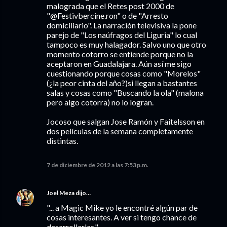
malograda que el Retes post 2000 de
"@Festivbercine.ron" o de "Arresto
domiciliario". La narración televisiva la pone
parejo de "Los naúfragos del Liguria" lo cual
tampoco es muy halagador. Salvo uno que otro
momento cotorro se entiende porque no la
aceptaron en Guadalajara. Aún así me sigo
cuestionando porque cosas como "Morelos"
(¿la peor cinta del año?)si llegan a bastantes
salas y cosas como "Buscando la ola" (malona
pero algo cotorra) no lo logran.
Jocoso que salgan Jose Ramón y Faitelsson en
dos películas de la semana completamente
distintas.
7 de diciembre de 2012 a las 7:53 p.m.
Joel Meza
dijo…
"... a Magic Mike yo le encontré algún par de
cosas interesantes. A ver si tengo chance de
desarrollarlas."