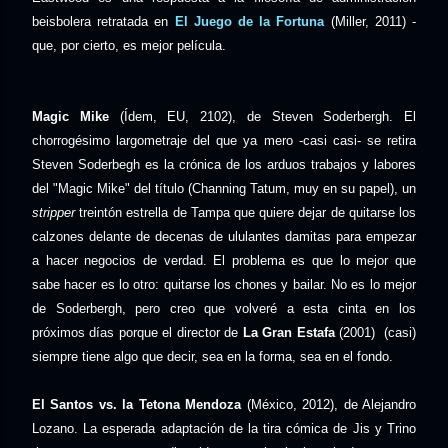
beisbolera retratada en
El Juego de la Fortuna
(Miller, 2011) -
que, por cierto, es mejor película.
Magic Mike
(Ídem, EU, 2102), de Steven Soderbergh. El
chorrogésimo largometraje del que ya mero -casi casi- se retira
Steven Soderbegh es la crónica de los arduos trabajos y labores
del "Magic Mike" del título (Channing Tatum, muy en su papel), un
stripper
treintón estrella de Tampa que quiere dejar de quitarse los
calzones delante de decenas de ululantes damitas para empezar
a hacer negocios de verdad. El problema es que lo mejor que
sabe hacer es lo otro: quitarse los chones y bailar. No es lo mejor
de Soderbergh, pero creo que volveré a esta cinta en los
próximos días porque el director de
La Gran Estafa
(2001) (casi)
siempre tiene algo que decir, sea en la forma, sea en el fondo.
El Santos vs. la Tetona Mendoza
(México, 2012), de Alejandro
Lozano. La esperada adaptación de la tira cómica de Jis y Trino