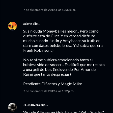
7 de diciembre de 2012 a las 12:33 p.m.
adayin
dijo…
Si, sin duda Moneyball es mejor... Pero como
disfrute esta de Clint. Y en verdad disfrute
mucho cuando Justin y Amy hacen su truth or
dare con datos beisboleros... Y si sabía que era
Frank Robinson :)
No se si me hubiera emocionado tanto si
hubiera sido de soccer... Es dificil que me resista
a una pelí de beis (incluyendo Por Amor de
Raimi que tanto desprecias)
Pendiente El Santos y Magic Mike
7 de diciembre de 2012 a las 1:22 p.m.
J Luis Rivera
dijo…
Woody Allen es un ídolo hipster. "Ruby Sparks"