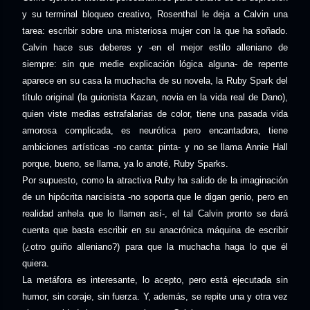
y su terminal bloqueo creativo, Rosenthal le deja a Calvin una
tarea: escribir sobre una misteriosa mujer con la que ha soñado.
Calvin hace sus deberes y -en el mejor estilo alleniano de
siempre: sin que medie explicación lógica alguna- de repente
aparece en su casa la muchacha de su novela, la Ruby Spark del
título original (la guionista Kazan, novia en la vida real de Dano),
quien viste medias estrafalarias de color, tiene una pasada vida
amorosa complicada, es neurótica pero encantadora, tiene
ambiciones artísticas -no canta: pinta- y no se llama Annie Hall
porque, bueno, se llama, ya lo anoté, Ruby Sparks.
Por supuesto, como la atractiva Ruby ha salido de la imaginación
de un hipócrita narcisista -no soporta que le digan genio, pero en
realidad anhela que lo llamen así-, el tal Calvin pronto se dará
cuenta que basta escribir en su anacrónica máquina de escribir
(¿otro guiño alleniano?) para que la muchacha haga lo que él
quiera.
La metáfora es interesante, lo acepto, pero está ejecutada sin
humor, sin coraje, sin fuerza. Y, además, se repite una y otra vez