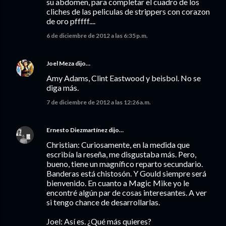
su abdomen, para completar el cuadro de los
cliches de las peliculas de strippers con corazon
de oro pfffff....
6 de diciembre de 2012 a las 6:35 p.m.
Joel Meza
dijo…
Amy Adams, Clint Eastwood y beisbol. No se
diga más.
7 de diciembre de 2012 a las 12:26 a.m.
Ernesto Diezmartínez
dijo…
Christian: Curiosamente, en la medida que
escribía la reseña, me disgustaba más. Pero,
bueno, tiene un magnífico reparto secundario.
Banderas está chistosón. Y Gould siempre será
bienvenido. En cuanto a Magic Mike yo le
encontré algún par de cosas interesantes. A ver
si tengo chance de desarrollarlas.
Joel: Así es. ¿Qué más quieres?