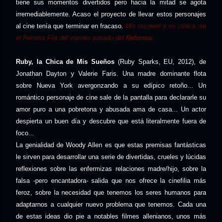
tiene sus momentos divertidos pero hacia la mitad se agota
irremediablemente. Acaso el proyecto de llevar estos personajes
al cine tenía que terminar en fracaso.
Mis razones y mi crítica, en
el Primera Fila del viernes pasado del
Reforma.
Ruby, la Chica de Mis Sueños
(Ruby Sparks, EU, 2012), de
Jonathan Dayton y Valerie Faris. Una madre dominante flota
sobre Nueva York avergonzando a su edípico retoño... Un
romántico personaje de cine sale de la pantalla para declararle su
amor puro a una pobretona y abusada ama de casa... Un actor
despierta un buen día y descubre que está literalmente fuera de
foco...
La genialidad de Woody Allen es que estas premisas fantásticas
le sirven para desarrollar una serie de divertidas, crueles y lúcidas
reflexiones sobre las enfermizas relaciones madre/hijo, sobre la
falsa -pero encantadora- salida que nos ofrece la cinefilia más
feroz, sobre la necesidad que tenemos los seres humanos para
adaptarnos a cualquier nuevo problema que tenemos. Cada una
de estas ideas dio pie a notables filmes allenianos, unos más