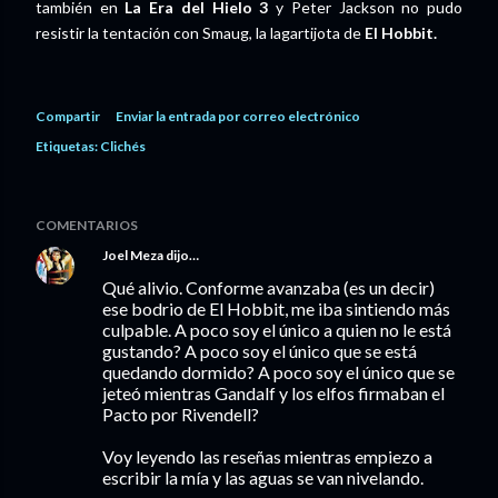
también en
La Era del Hielo 3
y Peter Jackson no pudo
resistir la tentación con Smaug, la lagartijota de
El Hobbit.
Compartir
Enviar la entrada por correo electrónico
Etiquetas:
Clichés
COMENTARIOS
Joel Meza
dijo…
Qué alivio. Conforme avanzaba (es un decir)
ese bodrio de El Hobbit, me iba sintiendo más
culpable. A poco soy el único a quien no le está
gustando? A poco soy el único que se está
quedando dormido? A poco soy el único que se
jeteó mientras Gandalf y los elfos firmaban el
Pacto por Rivendell?
Voy leyendo las reseñas mientras empiezo a
escribir la mía y las aguas se van nivelando.