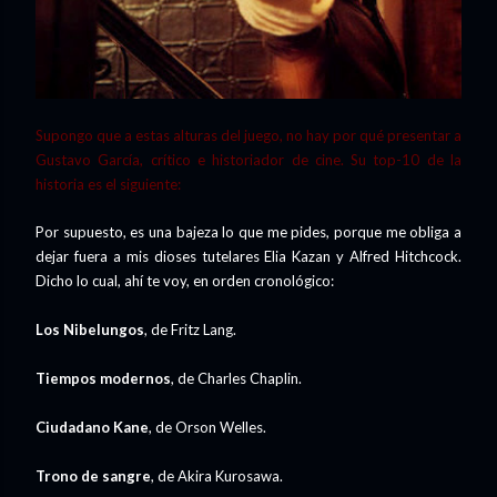
Supongo que a estas alturas del juego, no hay por qué presentar a
Gustavo García, crítico e historiador de cine. Su top-10 de la
historia es el siguiente:
Por supuesto, es una bajeza lo que me pides, porque me obliga a
dejar fuera a mis dioses tutelares Elia Kazan y Alfred Hitchcock.
Dicho lo cual, ahí te voy, en orden cronológico:
Los Nibelungos
, de Fritz Lang.
Tiempos modernos
, de Charles Chaplin.
Ciudadano Kane
, de Orson Welles.
Trono de sangre
, de Akira Kurosawa.