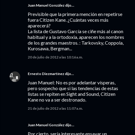
Juan Manuel González dijo…
Previsible que la primera mención en repetirse
fuera Citizen Kane. ¿Cuántas veces más
aparecerá?
La lista de Gustavo García se ciñe más al canon
habitual y a la ortodoxia, aparecen los nombres
de los grandes maestros. : Tarkovsky, Coppola,
Kurosawa, Bergman...
20 de julio de 2012 a las 10:16 a.m.
Ernesto Diezmartínez
dijo…
Juan Manuel: No es por adelantar vísperas,
pero sospecho que si las tendencias de estas
listas se repiten en Sight and Sound, Citizen
Kane no va a ser destronado.
21 de julio de 2012 a las 11:07 a.m.
Juan Manuel González dijo…
Por cierto, sería interesante ensayar un