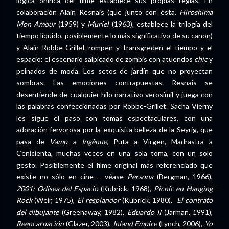
lógica onírica del filme establece sus propias reglas. En
colaboración Alain Resnais (que junto con ésta,
Hiroshima
Mon Amour
(1959) y
Muriel
(1963), establece la trilogía del
tiempo líquido, posiblemente lo más significativo de su canon)
y Alain Robbe-Grillet rompen y transgreden el tiempo y el
espacio: el escenario salpicado de zombis con atuendos
chic
y
peinados de moda. Los setos de jardín que no proyectan
sombras. Las emociones contrapuestas. Resnais se
desentiende de cualquier hilo narrativo verosímil y juega con
las palabras confeccionadas por Robbe-Grillet. Sacha Vierny
les sigue el paso con tomas espectaculares, con una
adoración fervorosa por la exquisita belleza de la Seyrig, que
pasa de
Vamp
a
Ingènue,
Puta a Virgen, Madrastra a
Cenicienta, muchas veces en una sola toma, con un solo
gesto. Posiblemente el filme original más referenciado que
existe no sólo en cine – véase
Persona
(Bergman, 1966),
2001: Odisea del Espacio
(Kubrick, 1968),
Picnic en Hanging
Rock
(Weir, 1975),
El resplandor
(Kubrick, 1980),
El contrato
del dibujante
(Greenaway, 1982),
Eduardo II
(Jarman, 1991),
Reencarnación
(Glazer, 2003),
Inland Empire
(Lynch, 2006),
Yo