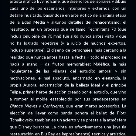
artista gráfico Eyvind Earle, que diseñó los personajes y dibujó
cada uno de los escenarios, interiores y externos, con un
detalle inusitado, basándose en arte gótico de la última etapa
de la Edad Media y algunos detalles del renacentismo: el
resultado, en un proceso que se llamó Technirama 70 (que
incluía celuloide de 70 mm) fue algo nunca antes visto y que
no ha logrado repetirse (y a juicio de muchos expertos,
incluso superarse). El diseño de personajes, más cercano a la
realidad que nunca antes hasta la fecha – todo el proceso se
hacía a mano – da frutos memorables: Maléfica, la más
inquietante de las villanas del estudio: amoral y sin
motivaciones, el mal absoluto, encarnado en elegancia, la
propia Aurora, encarnación de la belleza ideal y el príncipe
Felipe, primer héroe de acción creado por el estudio, que vino
a romper el molde establecido por sus predecesores en
Blanca Nieves
y
Cenicienta
, que eran meros accesorios. La
elección de llevar como banda sonora el ballet de Piotr
Tchaikovsky, también es un acierto y se presta a la atmósfera
que Disney buscaba. La cinta es efectivamente una joya (la
restauración en Blu Ray es impresionante) técnica y artística,