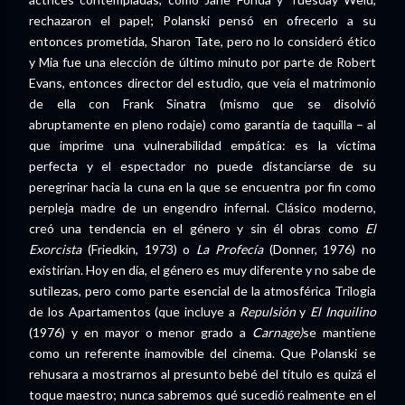
rechazaron el papel; Polanski pensó en ofrecerlo a su
entonces prometida, Sharon Tate, pero no lo consideró ético
y Mia fue una elección de último minuto por parte de Robert
Evans, entonces director del estudio, que veía el matrimonio
de ella con Frank Sinatra (mismo que se disolvió
abruptamente en pleno rodaje) como garantía de taquilla – al
que imprime una vulnerabilidad empática: es la víctima
perfecta y el espectador no puede distanciarse de su
peregrinar hacia la cuna en la que se encuentra por fin como
perpleja madre de un engendro infernal. Clásico moderno,
creó una tendencia en el género y sin él obras como
El
Exorcista
(Friedkin, 1973) o
La Profecía
(Donner, 1976) no
existirían. Hoy en día, el género es muy diferente y no sabe de
sutilezas, pero como parte esencial de la atmosférica Trilogia
de los Apartamentos (que incluye a
Repulsión
y
El Inquilino
(1976) y en mayor o menor grado a
Carnage)
se mantiene
como un referente inamovible del cinema. Que Polanski se
rehusara a mostrarnos al presunto bebé del título es quizá el
toque maestro; nunca sabremos qué sucedió realmente en el