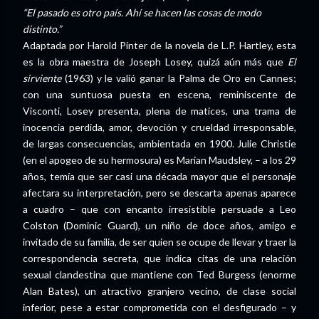
“El pasado es otro país. Ahí se hacen las cosas de modo
distinto.”
Adaptada por Harold Pinter de la novela de L.P. Hartley, esta
es la obra maestra de Joseph Losey, quizá aún más que
El
sirviente
(1963) y le valió ganar la Palma de Oro en Cannes;
con una suntuosa puesta en escena, reminiscente de
Visconti, Losey presenta, plena de matices, una trama de
inocencia perdida, amor, devoción y crueldad irresponsable,
de largas consecuencias, ambientada en 1900. Julie Christie
(en el apogeo de su hermosura) es Marian Maudsley, – a los 29
años, temía que ser casi una década mayor que el personaje
afectara su interpretación, pero se descarta apenas aparece
a cuadro – que con encanto irresistible persuade a Leo
Colston (Dominic Guard), un niño de doce años, amigo e
invitado de su familia, de ser quien se ocupe de llevar y traer la
correspondencia secreta, que indica citas de una relación
sexual clandestina que mantiene con Ted Burgess (enorme
Alan Bates), un atractivo granjero vecino, de clase social
inferior, pese a estar comprometida con el desfigurado – y