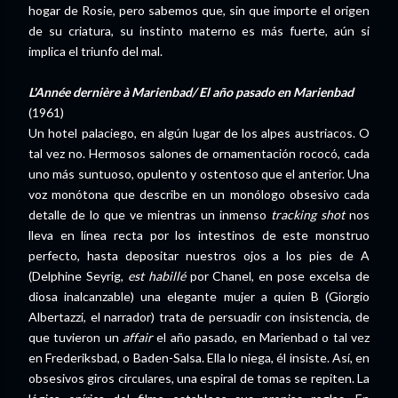
hogar de Rosie, pero sabemos que, sin que importe el origen
de su criatura, su instinto materno es más fuerte, aún si
implica el triunfo del mal.
L'Année dernière à Marienbad/ El año pasado en Marienbad
(1961)
Un hotel palaciego, en algún lugar de los alpes austriacos. O
tal vez no. Hermosos salones de ornamentación rococó, cada
uno más suntuoso, opulento y ostentoso que el anterior. Una
voz monótona que describe en un monólogo obsesivo cada
detalle de lo que ve mientras un inmenso
tracking shot
nos
lleva en línea recta por los intestinos de este monstruo
perfecto, hasta depositar nuestros ojos a los pies de A
(Delphine Seyrig,
est habillé
por Chanel, en pose excelsa de
diosa inalcanzable) una elegante mujer a quien B (Giorgio
Albertazzi, el narrador) trata de persuadir con insistencia, de
que tuvieron un
affair
el año pasado, en Marienbad o tal vez
en Frederiksbad, o Baden-Salsa. Ella lo niega, él insiste. Así, en
obsesivos giros circulares, una espiral de tomas se repiten. La