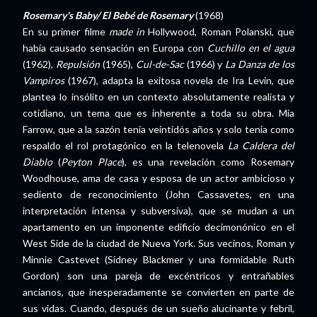
Rosemary's Baby/ El Bebé de Rosemary
(1968)
En su primer filme
made in
Hollywood, Roman Polanski, que
había causado sensación en Europa con
Cuchillo en el agua
(1962),
Repulsión
(1965),
Cul-de-Sac
(1966) y
La Danza de los
Vampiros
(1967), adapta la exitosa novela de Ira Levin, que
plantea lo insólito en un contexto absolutamente realista y
cotidiano, un tema que es inherente a toda su obra. Mia
Farrow, que a la sazón tenía veintidós años y solo tenía como
respaldo el rol protagónico en la telenovela
La Caldera del
Diablo
(
Peyton Place
), es una revelación como Rosemary
Woodhouse, ama de casa y esposa de un actor ambicioso y
sediento de reconocimiento (John Cassavetes, en una
interpretación intensa y subversiva), que se mudan a un
apartamento en un imponente edificio decimonónico en el
West Side de la ciudad de Nueva York. Sus vecinos, Roman y
Minnie Castevet (Sidney Blackmer y una formidable Ruth
Gordon) son una pareja de excéntricos y entrañables
ancianos, que inesperadamente se convierten en parte de
sus vidas. Cuando, después de un sueño alucinante y febril,