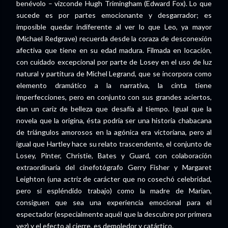
benévolo – vizconde Hugh Trimingham (Edward Fox). Lo que
sucede es por partes emocionante y desgarrador; es
imposible quedar indiferente al ver lo que Leo, ya mayor
(Michael Redgrave) recuerda desde la coraza de desconexión
afectiva que tiene en su edad madura. Filmada en locación,
con cuidado excepcional por parte de Losey en el uso de luz
natural y partitura de Michel Legrand, que se incorpora como
elemento dramático a la narrativa, la cinta tiene
imperfecciones, pero en conjunto con sus grandes aciertos,
dan un cariz de belleza que desafía al tiempo. Igual que la
novela que la origina, ésta podría ser una historia chabacana
de triángulos amorosos en la agónica era victoriana, pero al
igual que Hartley hace su relato trascendente, el conjunto de
Losey, Pinter, Christie, Bates y Guard, con colaboración
extraordinaria del cinefotógrafo Gerry Fisher y Margaret
Leighton (una actriz de carácter que no cosechó celebridad,
pero sí espléndido trabajo) como la madre de Marian,
consiguen que sea una experiencia emocional para el
espectador (especialmente aquél que la descubre por primera
vez) y el efecto al cierre, es demoledor y catártico.