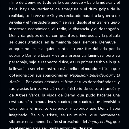
filme de Demy, no todo es lo que parece y bajo la música y el
baile, hay una vertiente de amargura y el duro golpe de la
realidad, toda vez que Guy es reclutado para ir a la guerra de
Argelia y el “verdadero amor” se va al diablo al entrar en juego
intereses económicos, el tedio, la distancia y el desengaño.
Demy da golpes duros con guantes primorosos, y la película
se queda grabada en la memoria para siempre. Deneuve –
aunque no es ella quien canta, su voz fue doblada por la
soprano Danielle Licari – es una presencia luminosa, pero su
personaje, bajo su aspecto dulce, es un primer atisbo a lo que
la llevaría a ser el monstruo más bello del mundo – título que
obtendría con sus apariciones en
Repulsión, Belle de Jour
y
El
Ansia
– . Por varias décadas el filme estuvo deteriorándose, y
fue gracias la intervención del ministerio de cultura francés y
de Agnès Varda, la viuda de Demy, que pudo hacerse una
restauración exhaustiva y cuadro por cuadro, que devolvió a
cada toma el insólito esplendor y colorido que Demy había
imaginado. Bello y triste, es un musical que permanece
vibrante en la memoria, aún si prescinde del
happy ending
que
en el género solía ser, hasta entonces, de rigor.