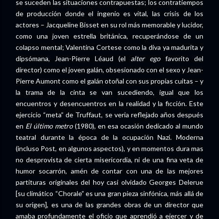
se suceden las situaciones contrapuestas; los contratiempos
de producción donde el ingenio es vital, las crisis de los
actores – Jacqueline Bisset en su rol más memorable y lucidor,
como una joven estrella británica, recuperándose de un
colapso mental; Valentina Cortese como la diva ya madurita y
dipsómana, Jean-Pierre Léaud (el
alter ego
favorito del
director) como el joven galán, obsesionado con el sexo y Jean-
Pierre Aumont como el galán otoñal con sus propias cuitas – y
la trama de la cinta se van sucediendo, igual que los
encuentros y desencuentros en la realidad y la ficción. Este
ejercicio “meta” de Truffaut, se veria reflejado años después
en
El último metro
(1980), en esa ocasión dedicado al mundo
teatral durante la época de la ocupación Nazi. Moderna
(incluso Post, en algunos aspectos), y en momentos dura mas
no desprovista de cierta misericordia, ni de una fina veta de
humor socarrón, amén de contar con una de las mejores
partituras originales del hoy casi olvidado Georges Delerue
[su climático “Chorale” es una gran pieza sinfónica, más allá de
su origen], es una de las grandes obras de un director que
amaba profundamente el oficio que aprendió a ejercer y de