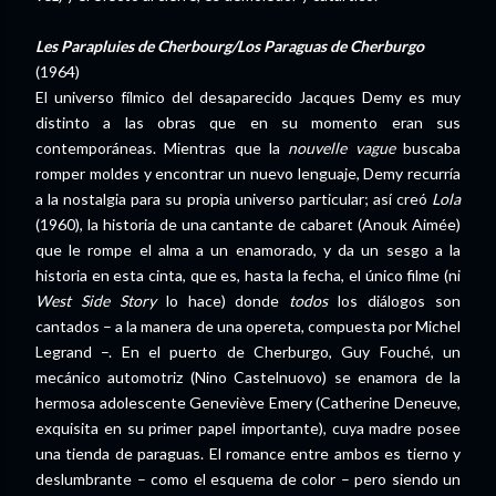
Les Parapluies de Cherbourg/Los Paraguas de Cherburgo
(1964)
El universo fílmico del desaparecido Jacques Demy es muy
distinto a las obras que en su momento eran sus
contemporáneas. Mientras que la
nouvelle vague
buscaba
romper moldes y encontrar un nuevo lenguaje, Demy recurría
a la nostalgia para su propia universo particular; así creó
Lola
(1960), la historia de una cantante de cabaret (Anouk Aimée)
que le rompe el alma a un enamorado, y da un sesgo a la
historia en esta cinta, que es, hasta la fecha, el único filme (ni
West Side Story
lo hace) donde
todos
los diálogos son
cantados – a la manera de una opereta, compuesta por Michel
Legrand –. En el puerto de Cherburgo, Guy Fouché, un
mecánico automotriz (Nino Castelnuovo) se enamora de la
hermosa adolescente Geneviève Emery (Catherine Deneuve,
exquisita en su primer papel importante), cuya madre posee
una tienda de paraguas. El romance entre ambos es tierno y
deslumbrante – como el esquema de color – pero siendo un