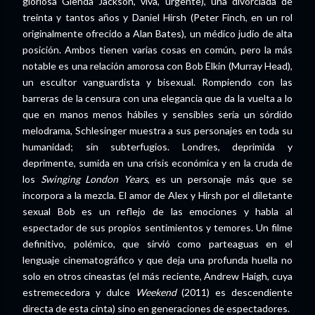
gloriosa Glenda Jackson, viva, urgente), una divorciada de
treinta y tantos años y Daniel Hirsh (Peter Finch, en un rol
originalmente ofrecido a Alan Bates), un médico judío de alta
posición. Ambos tienen varias cosas en común, pero la más
notable es una relación amorosa con Bob Elkin (Murray Head),
un escultor vanguardista y bisexual. Rompiendo con las
barreras de la censura con una elegancia que da la vuelta a lo
que en manos menos hábiles y sensibles sería un sórdido
melodrama, Schlesinger muestra a sus personajes en toda su
humanidad; sin subterfugios. Londres, deprimida y
deprimente, sumida en una crisis económica y en la cruda de
los
Swinging London Years
, es un personaje más que se
incorpora a la mezcla. El amor de Alex y Hirsh por el diletante
sexual Bob es un reflejo de las emociones y habla al
espectador de sus propios sentimientos y temores. Un filme
definitivo, polémico, que sirvió como parteaguas en el
lenguaje cinematográfico y que deja una profunda huella no
solo en otros cineastas (el más reciente, Andrew Haigh, cuya
estremecedora y dulce
Weekend
(2011) es descendiente
directa de esta cinta) sino en generaciones de espectadores.