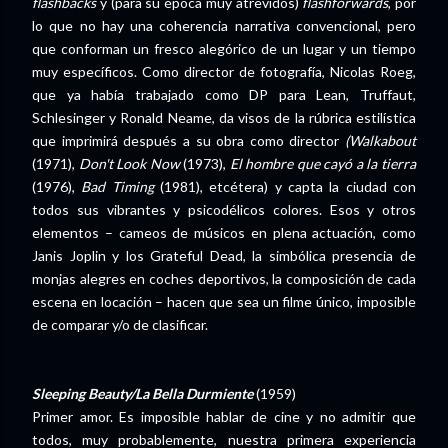
flashbacks
y (para su época muy atrevidos)
flashforwards
, por
lo que no hay una coherencia narrativa convencional, pero
que conforman un fresco alegórico de un lugar y un tiempo
muy específicos. Como director de fotografía, Nicolas Roeg,
que ya había trabajado como DP para Lean, Truffaut,
Schlesinger y Ronald Neame, da visos de la rúbrica estilística
que imprimirá después a su obra como director
(Walkabout
(1971),
Don't Look Now
(1973),
El hombre que cayó a la tierra
(1976),
Bad Timing
(1981), etcétera) y capta la ciudad con
todos sus vibrantes y psicodélicos colores. Esos y otros
elementos – cameos de músicos en plena actuación, como
Janis Joplin y los Grateful Dead, la simbólica presencia de
monjas alegres en coches deportivos, la composición de cada
escena en locación – hacen que sea un filme único, imposible
de comparar y/o de clasificar.
Sleeping Beauty/La Bella Durmiente
(1959)
Primer amor. Es imposible hablar de cine y no admitir que
todos, muy probablemente, nuestra primera experiencia