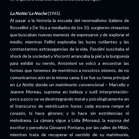
La Notte/ La Noche
(1961)
Al pasar a la historia la escuela del neorrealismo italiano de
Rossellini y De Sica a mediados de los 50, surgieron cineastas
que buscaban nuevas maneras de expresarse y de explorar el
medio; mientras Fellini exploraba las luces rutilantes y las
contrastantes extravagancias de la vida, Pasolini suscitaba el
shock de la sociedad y Visconti arrancaba la piel a la burguesía
para exhibir su nervio, Antonioni se volcó a encontrar las
formas que tenemos de mentirnos a nosotros mismos, de no
comunicarnos aún en la misma cama. Ese fue su tema principal
en
La Notte
, donde un matrimonio convencional – Marcello y
Jeanne Moreau, suprema en belleza y sutil interpretación-
poco a poco se va desintegrando moral y psicológicamente en
el transcurso de veinticuatro horas: cada escena rompe el
corazón, lo hace girones; y lo hace sin estridencias ni
melodrama. La cámara sigue a Lidia (Moreau), la esposa del
escritor y perodista Giovanni Pontano, por las calles de Milán,
mientras trata de recuperar el sentido de su matrimonio,