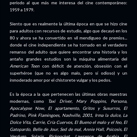
periodo al que más me interesa del cine contemporáneo:
1959 a 1979.
Siento que es realmente la última época en que se hizo cine
para adultos con recursos de estudio, algo que decayó en los
80 y ahora se ha convertido en vil mendigueo de premios...
donde el cine independiente se ha tornado en el verdadero
remanso del adulto que quiere encontrar una historia y los
antaño grandes estudios son la máquina alimentaria del
American Teen
con déficit de atención, obsesión con el
superhéroe (que no es algo malo, pero sí odioso) y un
inmoderado amor por el chistorete vulgar y los pedos.
Es la época a la que pertenecen las últimas obras maestras
modernas, como
Taxi Driver, Mary Poppins, Persona,
Apocalypse Now, El apartamento, Gritos y Susurros, El
Padrino, Pink Flamingoes, Nashville, 2001, Irma la dulce, La
Dolce Vita, Carrie, Cría Cuervos, El Bueno el malo y el feo, El
Gatopardo, Belle de Jour, Sed de mal, Annie Hall, Psicosis, El
Verdugo, Solaris, Pickpocket, Lawrence de Arabia, El