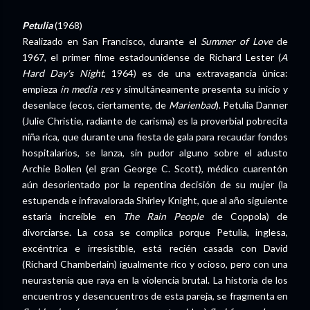
Petulia
(1968)
Realizado en San Francisco, durante el
Summer of Love
de
1967, el primer filme estadounidense de Richard Lester (
A
Hard Day's Night
, 1964) es de una extravagancia única:
empieza
in media res
y simultáneamente presenta su inicio y
desenlace (ecos, ciertamente, de
Marienbad
). Petulia Danner
(Julie Christie, radiante de carisma) es la proverbial pobrecita
niña rica, que durante una fiesta de gala para recaudar fondos
hospitalarios, se lanza, sin pudor alguno sobre el adusto
Archie Bollen (el gran George C. Scott), médico cuarentón
aún desorientado por la repentina decisión de su mujer (la
estupenda e infravalorada Shirley Knight, que al año siguiente
estaría increíble en
The Rain People
de Coppola) de
divorciarse. La cosa se complica porque Petulia, inglesa,
excéntrica e irresistible, está recién casada con David
(Richard Chamberlain) igualmente rico y ocioso, pero con una
neurastenia que raya en la violencia brutal. La historia de los
encuentros y desencuentros de esta pareja, se fragmenta en