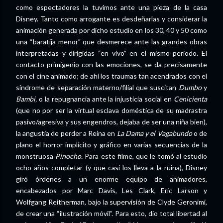
como espectadores la tuvimos ante una pieza de la casa
Disney. Tanto como arrogante es desdeñarlas y considerar la
animación generada por dicho estudio en los 30, 40 y 50 como
una “baratija menor” que desmerece ante las grandes obras
interpretadas y dirigidas “en vivo” en el mismo periodo. El
contacto primigenio con las emociones, se da precisamente
con el cine animado; de ahí los traumas tan acendrados con el
síndrome de separación materno/filial que suscitan
Dumbo
y
Bambi,
o la repugnancia ante la injusticia social en
Cenicienta
(que no por ser la virtual esclava doméstica de su madrastra
pasivo/agresiva y sus engendros, dejaba de ser una niña bien),
la angustia de perder a Reina en
La Dama y el Vagabundo
o de
plano el horror implícito y gráfico en varias secuencias de la
monstruosa
Pinocho.
Para este filme, que le tomó al estudio
ocho años completar (y que casi los lleva a la ruina), Disney
giró órdenes a un enorme equipo de animadores,
encabezados por Marc Davis, Les Clark, Eric Larson y
Wolfgang Reitherman, bajo la supervisión de Clyde Geronimi,
de crear una “ilustración móvil”. Para esto, dio total libertad al