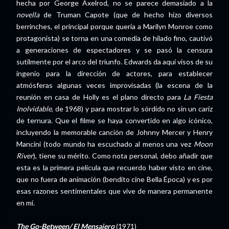
hecha por George Axelrod, no se parece demasiado a la
novella
de Truman Capote (que de hecho hizo diversos
berrinches, el principal porque quería a Marilyn Monroe como
protagonista) se torna en una comedia de hilado fino, cautivó
a generaciones de espectadores y se pasó la censura
sutilmente por el arco del triunfo. Edwards da aquí visos de su
ingenio para la dirección de actores, para establecer
atmósferas algunas veces improvisadas (la escena de la
reunión en casa de Holly es el plano directo para
La Fiesta
Inolvidable
, de 1968) y para mostrar lo sórdido no sin un cariz
de ternura. Que el filme se haya convertido en algo icónico,
incluyendo la memorable canción de Johnny Mercer y Henry
Mancini (todo mundo ha escuchado al menos una vez
Moon
River
), tiene su mérito. Como nota personal, debo añadir que
esta es la primera película que recuerdo haber visto en cine,
que no fuera de animación (bendito cine Bella Época) y es por
esas razones sentimentales que vive de manera permanente
en mí.
The Go-Between/ El Mensajero
(1971)