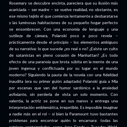
Rosemary se descubre encinta, pareciera que su ilusión más
acariciada – ser madre – se vuelve realidad, no obstante, es
ese mismo tejido el que comienza lentamente a desbaratarse
y las luminosas habitaciones de su pequeño hogar perfecto
se ensombrecen. Con una economía de lenguaje y una
sutileza de cámara, Polanski poco a poco revela –
prácticamente desde el principio – los elementos ambiguos
de su narrativa: lo que sucede ¿es real o no? ¿Existe un culto
de satanistas en pleno corazón de Manhattan? ¿Es todo
efecto de una paranoia que brota súbita en la mente de una
joven ingenua y conflictuada por su lugar en el mundo
moderno? Siguiendo la pauta de la novela con una fidelidad
inaudita (era su primer guión adaptado) Polanski guía a Mia
por escenas que van del humor sardónico a la ansiedad
asfixiante, sin perderla de vista un solo momento. Con
valentía, la actriz se pone en sus manos y entrega una
interpretación emblemática, irrepetible. Es imposible imaginar
a nadie más en el rol – si bien la Paramount tuvo bastantes
problemas para encontrar quién lo encarnara: todas las
actrices contempladas, como Jane Fonda y Tuesday Weld,