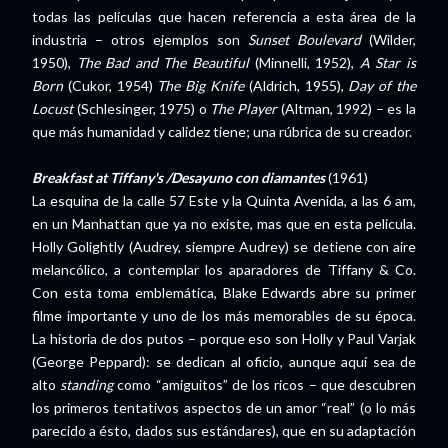
todas las películas que hacen referencia a esta área de la
industria – otros ejemplos son
Sunset Boulevard
(Wilder,
1950),
The Bad and The Beautiful
(Minnelli, 1952),
A Star is
Born
(Cukor, 1954)
The Big Knife
(Aldrich, 1955),
Day of the
Locust
(Schlesinger, 1975) o
The Player
(Altman, 1992) – es la
que más humanidad y calidez tiene; una rúbrica de su creador.
Breakfast at Tiffany's /Desayuno con diamantes
(1961)
La esquina de la calle 57 Este y la Quinta Avenida, a las 6 am,
en un Manhattan que ya no existe, mas que en esta pelicula.
Holly Golightly (Audrey, siempre Audrey) se detiene con aire
melancólico, a contemplar los aparadores de Tiffany & Co.
Con esta toma emblemática, Blake Edwards abre su primer
filme importante y uno de los más memorables de su época.
La historia de dos putos – porque eso son Holly y Paul Varjak
(George Peppard): se dedican al oficio, aunque aquí sea de
alto
standing
como “amiguitos” de los ricos – que descubren
los primeros tentativos aspectos de un amor “real” (o lo más
parecido a ésto, dados sus estándares), que en su adaptación