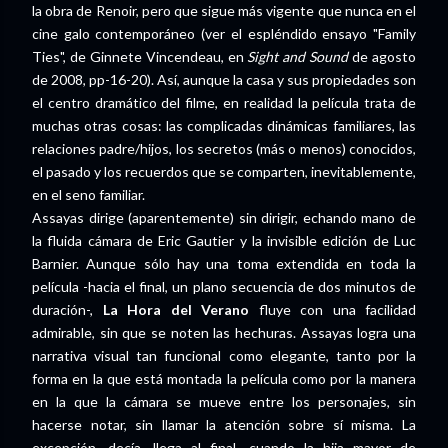
la obra de Renoir, pero que sigue más vigente que nunca en el
cine galo contemporáneo (ver el espléndido ensayo "Family
Ties", de Ginnete Vincendeau, en
Sight and Sound
de agosto
de 2008, pp-16-20). Así, aunque la casa y sus propiedades son
el centro dramático del filme, en realidad la película trata de
muchas otras cosas: las complicadas dinámicas familiares, las
relaciones padre/hijos, los secretos (más o menos) conocidos,
el pasado y los recuerdos que se comparten, inevitablemente,
en el seno familiar.
Assayas dirige (aparentemente) sin dirigir, echando mano de
la fluida cámara de Eric Gautier y la invisible edición de Luc
Barnier. Aunque sólo hay una toma extendida en toda la
película -hacia el final, un plano secuencia de dos minutos de
duración-,
La Hora del Verano
fluye con una facilidad
admirable, sin que se noten las hechuras. Assayas logra una
narrativa visual tan funcional como elegante, tanto por la
forma en la que está montada la película como por la manera
en la que la cámara se mueve entre los personajes, sin
hacerse notar, sin llamar la atención sobre sí misma. La
excepción, decía, llega al final, cuando la hija mayor de