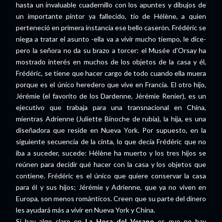
hasta un invaluable cuadernillo con los apuntes y dibujos de
un importante pintor ya fallecido, tío de Hélène, a quien
perteneció en primera instancia ese bello caserón. Frédéric se
niega a tratar el asunto -ella va a vivir mucho tiempo, le dice-
pero la señora no da su brazo a torcer: el Musée d'Orsay ha
mostrado interés en muchos de los objetos de la casa y él,
Frédéric, se tiene que hacer cargo de todo cuando ella muera
porque es el único heredero que vive en Francia. El otro hijo,
Jérémie (el favorito de los Dardenne, Jérémie Renier), es un
ejecutivo que trabaja para una transnacional en China,
mientras Adrienne (Juliette Binoche de rubia), la hija, es una
diseñadora que reside en Nueva York. Por supuesto, en la
siguiente secuencia de la cinta, lo que decía Frédéric que no
iba a suceder, sucede: Hélène ha muerto y los tres hijos se
reúnen para decidir qué hacer con la casa y los objetos que
contiene. Frédéric es el único que quiere conservar la casa
para él y sus hijos; Jérémie y Adrienne, que ya no viven en
Europa, son menos románticos. Creen que su parte del dinero
les ayudará más a vivir en Nueva York y China.
Si hay algo claro en
La Hora del Verano
es que no hay