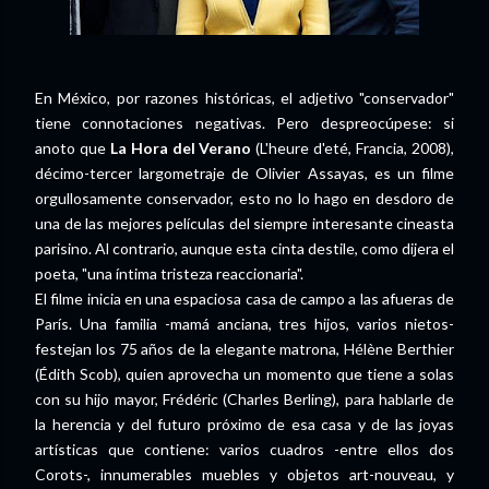
En México, por razones históricas, el adjetivo "conservador"
tiene connotaciones negativas. Pero despreocúpese: si
anoto que
La Hora del Verano
(L'heure d'eté, Francia, 2008),
décimo-tercer largometraje de Olivier Assayas, es un filme
orgullosamente conservador, esto no lo hago en desdoro de
una de las mejores películas del siempre interesante cineasta
parisino. Al contrario, aunque esta cinta destile, como dijera el
poeta, "una íntima tristeza reaccionaria".
El filme inicia en una espaciosa casa de campo a las afueras de
París. Una familia -mamá anciana, tres hijos, varios nietos-
festejan los 75 años de la elegante matrona, Hélène Berthier
(Édith Scob), quien aprovecha un momento que tiene a solas
con su hijo mayor, Frédéric (Charles Berling), para hablarle de
la herencia y del futuro próximo de esa casa y de las joyas
artísticas que contiene: varios cuadros -entre ellos dos
Corots-, innumerables muebles y objetos art-nouveau, y