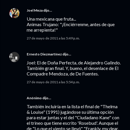
Joel Meza
dijo…
Una mexicana que fruta...
Animas Trujano: "¡Enciérrenme, antes de que
me arrepienta!"
27 de mayo de 2011 a las 5:49 p.m.
Ernesto Diezmartínez
dijo…
Joel: El de Doña Perfecta, de Alejandro Galindo.
También gran final. Y, bueno, el desenlace de El
Compadre Mendoza, de De Fuentes.
27 de mayo de 2011 a las 5:54 p.m.
Anónimo dijo…
También incluiría en la lista el final de "Thelma
& Louise" (1991) jugándose su última opción
para estar juntas y el del "Ciudadano Kane" con
el trineo que tiene escrito 'Rosebud'. Aunque el
de "Lo que el viento se llevó" "Frankly, my dear,