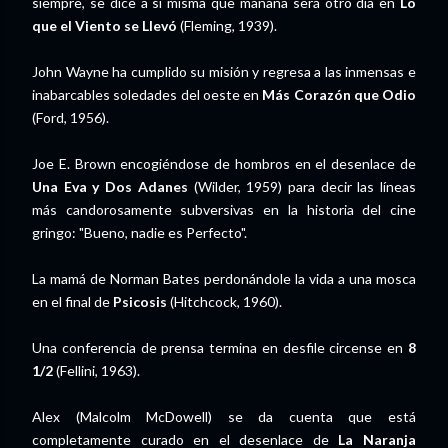
siempre, se dice a sí misma que mañana será otro día en
Lo
que el Viento se Llevó
(Fleming, 1939).
John Wayne ha cumplido su misión y regresa a las inmensas e
inabarcables soledades del oeste en
Más Corazón que Odio
(Ford, 1956).
Joe E. Brown encogiéndose de hombros en el desenlace de
Una Eva y Dos Adanes
(Wilder, 1959) para decir las líneas
más candorosamente subversivas en la historia del cine
gringo: "Bueno, nadie es Perfecto".
La mamá de Norman Bates perdonándole la vida a una mosca
en el final de
Psicosis
(Hitchcock, 1960).
Una conferencia de prensa termina en desfile circense en
8
1/2
(Fellini, 1963).
Alex (Malcolm McDowell) se da cuenta que está
completamente curado en el desenlace de
La Naranja