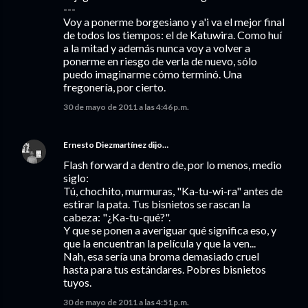
---
Voy a ponerme borgesiano y a'i va el mejor final
de todos los tiempos: el de Katuwira. Como huí
a la mitad y además nunca voy a volver a
ponerme en riesgo de verla de nuevo, sólo
puedo imaginarme cómo terminó. Una
fregonería, por cierto.
30 de mayo de 2011 a las 4:46 p.m.
Ernesto Diezmartínez
dijo…
Flash forward a dentro de, por lo menos, medio
siglo:
Tú, chochito, murmuras, "Ka-tu-wi-ra" antes de
estirar la pata. Tus bisnietos se rascan la
cabeza: "¿Ka-tu-qué?".
Y que se ponen a averiguar qué significa eso, y
que la encuentran la película y que la ven...
Nah, esa sería una broma demasiado cruel
hasta para tus estándares. Pobres bisnietos
tuyos.
30 de mayo de 2011 a las 4:51 p.m.