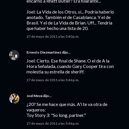
encarnó a Rhett Butler? Era hilarante...
Joel: La Vida de los Otros, sí... Podría haberlo
anotado. También el de Casablanca. Y el de
Brasil. Y el de La Vida de Brian. Uff... Tendría
que haber hecho una lista de 20.
27 de mayo de 2011 a las 5:40 p.m.
Ernesto Diezmartínez
dijo…
Joel: Cierto. Ese final de Shane. O el de A la
Hora Señalada, cuando Gary Cooper tira con
molestia su estrella de sheriff.
27 de mayo de 2011 a las 5:46 p.m.
Joel Meza
dijo…
¿20? Se me hace que más. A'i te va otra de
vaqueros:
Toy Story 3: "So long, partner."
27 de mayo de 2011 a las 5:46 p.m.