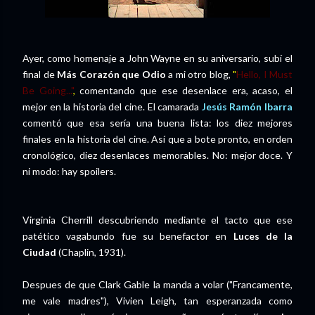
Ayer, como homenaje a John Wayne en su aniversario, subí el
final de
Más Corazón que Odio
a mi otro blog,
"
Hello, I Must
Be Going..."
,
comentando que ese desenlace era, acaso, el
mejor en la historia del cine. El camarada
Jesús Ramón Ibarra
comentó que esa sería una buena lista: los diez mejores
finales en la historia del cine. Así que a bote pronto, en orden
cronológico, diez desenlaces memorables. No: mejor doce. Y
ni modo: hay spoilers.
Virginia Cherrill descubriendo mediante el tacto que ese
patético vagabundo fue su benefactor en
Luces de la
Ciudad
(Chaplin, 1931).
Despues de que Clark Gable la manda a volar ("Francamente,
me vale madres"), Vivien Leigh, tan esperanzada como