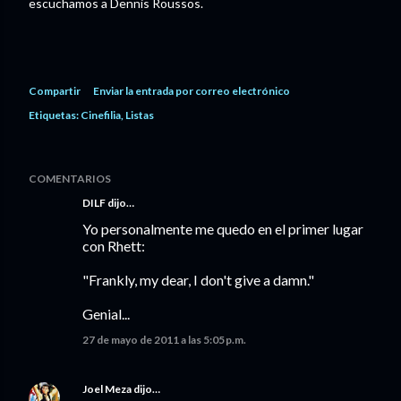
escuchamos a Dennis Roussos.
Compartir
Enviar la entrada por correo electrónico
Etiquetas:
Cinefilia
Listas
COMENTARIOS
DILF
dijo…
Yo personalmente me quedo en el primer lugar
con Rhett:
"Frankly, my dear, I don't give a damn."
Genial...
27 de mayo de 2011 a las 5:05 p.m.
Joel Meza
dijo…