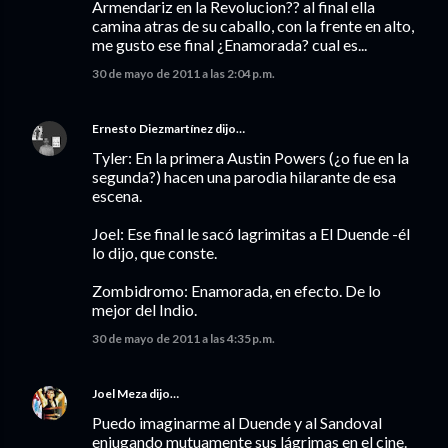
Armendariz en la Revolucion?? al final ella
camina atras de su caballo, con la frente en alto,
me gusto ese final ¿Enamorada? cual es...
30 de mayo de 2011 a las 2:04 p.m.
Ernesto Diezmartínez
dijo…
Tyler: En la primera Austin Powers (¿o fue en la
segunda?) hacen una parodia hilarante de esa
escena.
Joel: Ese final le sacó lagrimitas a El Duende -él
lo dijo, que conste.
Zombidromo: Enamorada, en efecto. De lo
mejor del Indio.
30 de mayo de 2011 a las 4:35 p.m.
Joel Meza
dijo…
Puedo imaginarme al Duende y al Sandoval
enjugando mutuamente sus lágrimas en el cine.