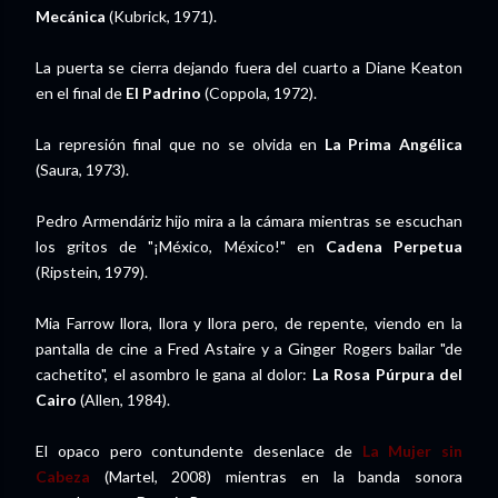
Mecánica
(Kubrick, 1971).
La puerta se cierra dejando fuera del cuarto a Diane Keaton
en el final de
El Padrino
(Coppola, 1972).
La represión final que no se olvida en
La Prima Angélica
(Saura, 1973).
Pedro Armendáriz hijo mira a la cámara mientras se escuchan
los gritos de "¡México, México!" en
Cadena Perpetua
(Ripstein, 1979).
Mia Farrow llora, llora y llora pero, de repente, viendo en la
pantalla de cine a Fred Astaire y a Ginger Rogers bailar "de
cachetito", el asombro le gana al dolor:
La Rosa Púrpura del
Cairo
(Allen, 1984).
El opaco pero contundente desenlace de
La Mujer sin
Cabeza
(Martel, 2008) mientras en la banda sonora