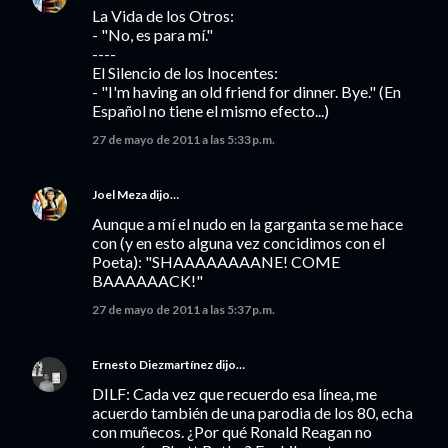
La Vida de los Otros:
- "No, es para mí."
----
El Silencio de los Inocentes:
- "I'm having an old friend for dinner. Bye." (En
Español no tiene el mismo efecto...)
27 de mayo de 2011 a las 5:33 p.m.
Joel Meza
dijo…
Aunque a mí el nudo en la garganta se me hace
con (y en esto alguna vez concidimos con el
Poeta): "SHAAAAAAAANE! COME
BAAAAAACK!"
27 de mayo de 2011 a las 5:37 p.m.
Ernesto Diezmartínez
dijo…
DILF: Cada vez que recuerdo esa línea, me
acuerdo también de una parodia de los 80, echa
con muñecos. ¿Por qué Ronald Reagan no