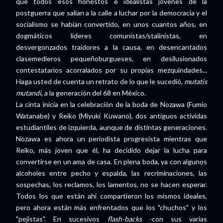
que todos esos honestos e idealistas jóvenes de la
postguerra que salían a la calle a luchar por la democracia y el
socialismo se habían convertido, en unos cuantos años, en
dogmáticos líderes comunistas/stalinistas, en
desvergonzados traidores a la causa, en desencantados
clasemedieros pequeñoburgueses, en desilusionados
contestatarios acorralados por su propias mezquindades...
Haga usted de cuenta un retrato de lo que le sucedió,
mutatis
mutandi
, a la generación del 68 en México.
La cinta inicia en la celebración de la boda de Nozawa (Fumio
Watanabe) y Reiko (Miyuki Kuwano), dos antiguos actividas
estudiantiles de izquierda, aunque de distintas generaciones.
Nozawa es ahora un periodista progresista mientras que
Reiko, más joven que él, ha decidido dejar la lucha para
convertirse en un ama de casa. En plena boda, ya con algunos
alcoholes entre pecho y espalda, las recriminaciones, las
sospechas, los reclamos, los lamentos, no se hacen esperar.
Todos los que están ahí compartieron los mismos ideales,
pero ahora están más enfrentados que los "chuchos" y los
"pejistas". En sucesivos
flash-backs
-con sus varias