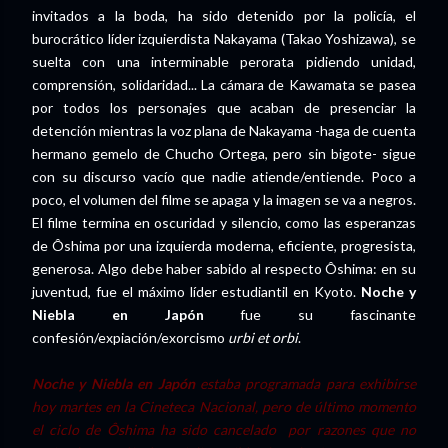
invitados a la boda, ha sido detenido por la policía, el
burocrático líder izquierdista Nakayama (Takao Yoshizawa), se
suelta con una interminable perorata pidiendo unidad,
comprensión, solidaridad... La cámara de Kawamata se pasea
por todos los personajes que acaban de presenciar la
detención mientras la voz plana de Nakayama -haga de cuenta
hermano gemelo de Chucho Ortega, pero sin bigote- sigue
con su discurso vacío que nadie atiende/entiende. Poco a
poco, el volumen del filme se apaga y la imagen se va a negros.
El filme termina en oscuridad y silencio, como las esperanzas
de Ôshima por una izquierda moderna, eficiente, progresista,
generosa. Algo debe haber sabido al respecto Ôshima: en su
juventud, fue el máximo líder estudiantil en Kyoto.
Noche y
Niebla en Japón
fue su fascinante
confesión/expiación/exorcismo
urbi et orbi
.
Noche y Niebla en Japón
estaba programada para exhibirse
hoy martes en la Cineteca Nacional, pero de último momento
el ciclo de Ôshima ha sido cancelado por razones que no