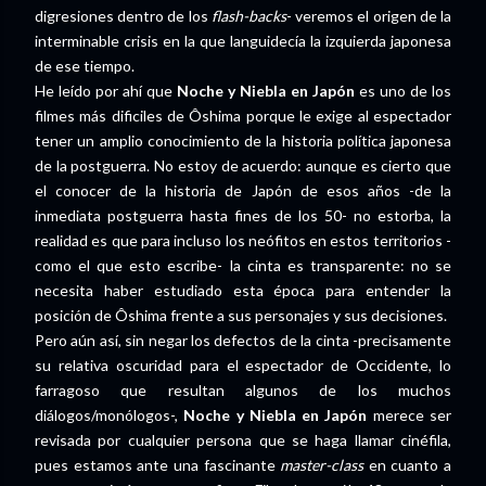
digresiones dentro de los
flash-backs
- veremos el origen de la
interminable crisis en la que languidecía la izquierda japonesa
de ese tiempo.
He leído por ahí que
Noche y Niebla en Japón
es uno de los
filmes más dificiles de Ôshima porque le exige al espectador
tener un amplio conocimiento de la historia política japonesa
de la postguerra. No estoy de acuerdo: aunque es cierto que
el conocer de la historia de Japón de esos años -de la
inmediata postguerra hasta fines de los 50- no estorba, la
realidad es que para incluso los neófitos en estos territorios -
como el que esto escribe- la cinta es transparente: no se
necesita haber estudiado esta época para entender la
posición de Ôshima frente a sus personajes y sus decisiones.
Pero aún así, sin negar los defectos de la cinta -precisamente
su relativa oscuridad para el espectador de Occidente, lo
farragoso que resultan algunos de los muchos
diálogos/monólogos-,
Noche y Niebla en Japón
merece ser
revisada por cualquier persona que se haga llamar cinéfila,
pues estamos ante una fascinante
master-class
en cuanto a