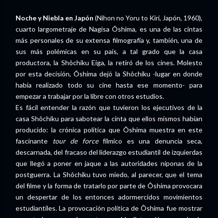
Noche y Niebla en Japón
(Nihon no Yoru to Kiri, Japón, 1960),
cuarto largometraje de Nagisa Ôshima, es una de las cintas
más personales de su extensa filmografía y, también, una de
sus más polémicas en su país, a tal grado que la casa
productora, la Shôchiku Eiga, la retiró de los cines. Molesto
por esta decisión, Ôshima dejó la Shôchiku -lugar en donde
había realizado todo su cine hasta ese momento- para
empezar a trabajar por la libre con otros estudios.
Es fácil entender la razón que tuvieron los ejecutivos de la
casa Shôchiku para sabotear la cinta que ellos mismos habían
producido: la crónica política que Ôshima muestra en este
fascinante
tour de force
fílmico es una denuncia seca,
descarnada, del fracaso del liderazgo estudiantil de izquierdas
que llegó a poner en jaque a las autoridades niponas de la
postguerra. La Shôchiku tuvo miedo, al parecer, que el tema
del filme y la forma de tratarlo por parte de Ôshima provocara
un despertar de los entonces adormercidos movimientos
estudiantiles. La provocación política de Ôshima fue mostrar