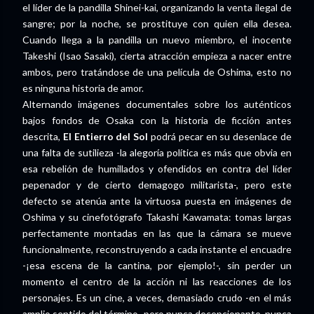
el líder de la pandilla Shinei-kai, organizando la venta ilegal de
sangre; por la noche, se prostituye con quien ella desea.
Cuando llega a la pandilla un nuevo miembro, el inocente
Takeshi (Isao Sasaki), cierta atracción empieza a nacer entre
ambos, pero tratándose de una película de Oshima, esto no
es ninguna historia de amor.
Alternando imágenes documentales sobre los auténticos
bajos fondos de Osaka con la historia de ficción antes
descrita,
El Entierro del Sol
podrá pecar en su desenlace de
una falta de sutilieza -la alegoría política es más que obvia en
esa rebelión de humillados y ofendidos en contra del líder
pepenador y de cierto demagogo militarista-, pero este
defecto se atenúa ante la virtuosa puesta en imágenes de
Oshima y su cinefotógrafo Takashi Kawamata: tomas largas
perfectamente montadas en las que la cámara se mueve
funcionalmente, reconstruyendo a cada instante el encuadre
-¡esa escena de la cantina, por ejemplo!-, sin perder un
momento el centro de la acción ni las reacciones de los
personajes. Es un cine, a veces, demasiado crudo -en el más
amplio sentido del término- pero nunca decepcionante, nunca