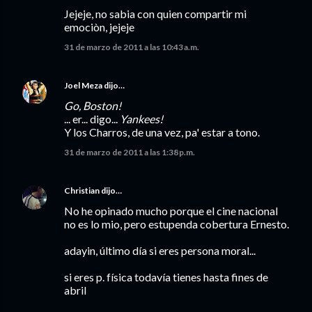
Jejeje, no sabia con quien compartir mi
emociòn, jejeje
31 de marzo de 2011 a las 10:43 a.m.
Joel Meza
dijo…
Go, Boston!
... er... digo...
Yankees!
Y los Charros, de una vez, pa' estar a tono.
31 de marzo de 2011 a las 1:38 p.m.
Christian
dijo…
No he opinado mucho porque el cine nacional
no es lo mio, pero estupenda cobertura Ernesto.
adayin, último día si eres persona moral...
si eres p. física todavía tienes hasta fines de
abril