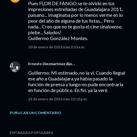
Pues FLOR DE FANGO se te olvidó en tus
impresiones estrelladas de Guadalajara 2011,
paisano... Imaginaba por lo menos verme en lo
peor del año de alguna de tus listas... Pero
nada... Creo que no te gusta el cine sinaloense,
plebe... Saludos!
Guillermo González Montes.
20 de enero de 2013 a las 2:53 a.m.
Ernesto Diezmartínez
dijo…
Guillermo: Mi estimado, no la vi. Cuando llegué
ese año a Guadalajara ya había pasado la
función de prensa y luego no pude encontrarla
en función de público. En fin, ya la veré.
21 de enero de 2013 a las 12:12 p.m.
PUBLICAR UN COMENTARIO
ENTRADAS POPULARES