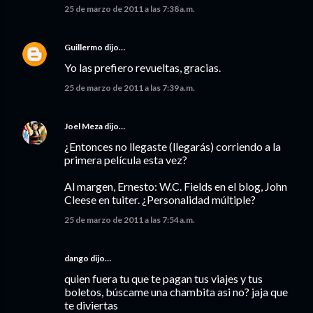
25 de marzo de 2011 a las 7:38 a.m.
Guillermo
dijo…
Yo las prefiero revueltas, gracias.
25 de marzo de 2011 a las 7:39 a.m.
Joel Meza
dijo…
¿Entonces no llegaste (llegarás) corriendo a la
primera película esta vez?
Al margen, Ernesto: W.C. Fields en el blog, John
Cleese en tuiter. ¿Personalidad múltiple?
25 de marzo de 2011 a las 7:54 a.m.
dango dijo…
quien fuera tu que te pagan tus viajes y tus
boletos, búscame una chambita asi no? jaja que
te diviertas