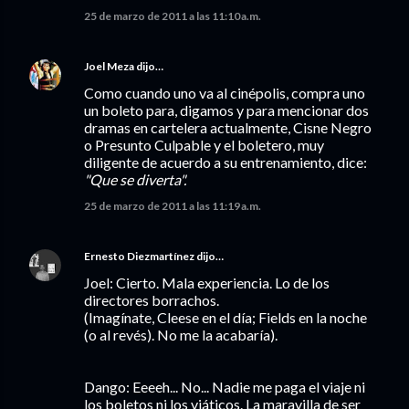
25 de marzo de 2011 a las 11:10 a.m.
Joel Meza
dijo…
Como cuando uno va al cinépolis, compra uno
un boleto para, digamos y para mencionar dos
dramas en cartelera actualmente, Cisne Negro
o Presunto Culpable y el boletero, muy
diligente de acuerdo a su entrenamiento, dice:
"Que se diverta".
25 de marzo de 2011 a las 11:19 a.m.
Ernesto Diezmartínez
dijo…
Joel: Cierto. Mala experiencia. Lo de los
directores borrachos.
(Imagínate, Cleese en el día; Fields en la noche
(o al revés). No me la acabaría).
Dango: Eeeeh... No... Nadie me paga el viaje ni
los boletos ni los viáticos. La maravilla de ser