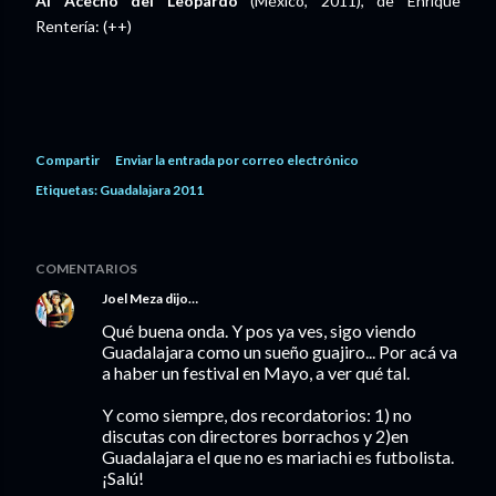
Al Acecho del Leopardo
(México, 2011), de Enrique
Rentería: (++)
Compartir
Enviar la entrada por correo electrónico
Etiquetas:
Guadalajara 2011
COMENTARIOS
Joel Meza
dijo…
Qué buena onda. Y pos ya ves, sigo viendo
Guadalajara como un sueño guajiro... Por acá va
a haber un festival en Mayo, a ver qué tal.
Y como siempre, dos recordatorios: 1) no
discutas con directores borrachos y 2)en
Guadalajara el que no es mariachi es futbolista.
¡Salú!