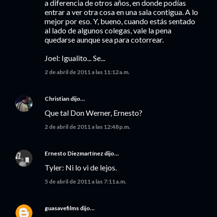
a diferencia de otros años, en donde podías
entrar a ver otra cosa en una sala contigua. A lo
mejor por eso. Y, bueno, cuando estás sentado
al lado de algunos colegas, vale la pena
quedarse aunque sea para cotorrear.
Joel: Igualito... Se...
2 de abril de 2011 a las 11:12 a.m.
Christian
dijo…
Que tal Don Werner, Ernesto?
2 de abril de 2011 a las 12:48 p.m.
Ernesto Diezmartínez
dijo…
Tyler: Ni lo vi de lejos.
5 de abril de 2011 a las 7:11 a.m.
guasavefilms
dijo…