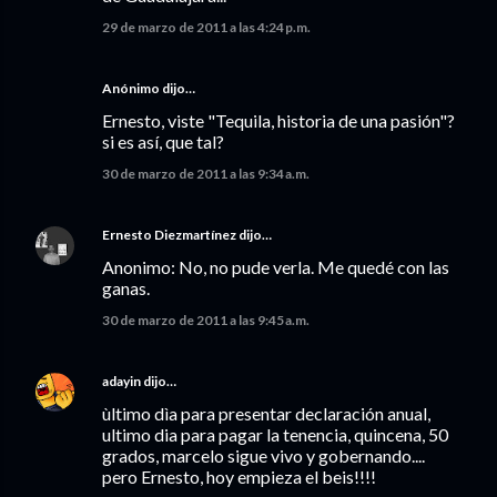
29 de marzo de 2011 a las 4:24 p.m.
Anónimo dijo…
Ernesto, viste "Tequila, historia de una pasión"?
si es así, que tal?
30 de marzo de 2011 a las 9:34 a.m.
Ernesto Diezmartínez
dijo…
Anonimo: No, no pude verla. Me quedé con las
ganas.
30 de marzo de 2011 a las 9:45 a.m.
adayin
dijo…
ùltimo dìa para presentar declaración anual,
ultimo dia para pagar la tenencia, quincena, 50
grados, marcelo sigue vivo y gobernando....
pero Ernesto, hoy empieza el beis!!!!