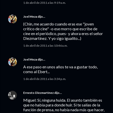
1 de abril de 2011 a las 9:19 a.m.
Joel Meza
dijo…
(Chin, me acuerdo cuando eras ese "joven
crítico de cine" -o ese morro que escribe de
cine en el periódico, pues- y ahora eres el señor
Diezmartínez. Y yo sigo igualito...)
1 de abril de 2011 a las 10:46 a.m.
Joel Meza
dijo…
A ese paso en unos años te va a gustar todo,
como al Ebert...
1 de abril de 2011 a las 3:34 p.m.
Ernesto Diezmartínez
dijo…
Miguel: Sí, ninguna huida. El asunto también es
que no había para donde huir. Si te salías de la
función de prensa, no había nada más que hacer,