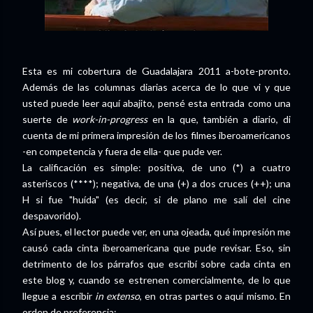
Esta es mi cobertura de Guadalajara 2011 a-bote-pronto.
Además de las columnas diarias acerca de lo que vi y que
usted puede leer aquí abajito, pensé esta entrada como una
suerte de
work-in-progress
en la que, también a diario, di
cuenta de mi primera impresión de los filmes iberoamericanos
-en competencia y fuera de ella- que pude ver.
La calificación es simple: positiva, de uno (*) a cuatro
asteriscos (****); negativa, de una (+) a dos cruces (++); una
H si fue "huída" (es decir, si de plano me salí del cine
despavorido).
Así pues, el lector puede ver, en una ojeada, qué impresión me
causó cada cinta iberoamericana que pude revisar. Eso, sin
detrimento de los párrafos que escribí sobre cada cinta en
este blog y, cuando se estrenen comercialmente, de lo que
llegue a escribir
in extenso
, en otras partes o aquí mismo. En
orden de preferencia: