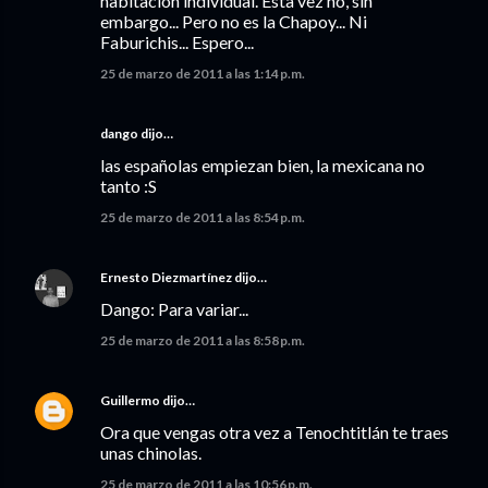
habitación individual. Esta vez no, sin
embargo... Pero no es la Chapoy... Ni
Faburichis... Espero...
25 de marzo de 2011 a las 1:14 p.m.
dango dijo…
las españolas empiezan bien, la mexicana no
tanto :S
25 de marzo de 2011 a las 8:54 p.m.
Ernesto Diezmartínez
dijo…
Dango: Para variar...
25 de marzo de 2011 a las 8:58 p.m.
Guillermo
dijo…
Ora que vengas otra vez a Tenochtitlán te traes
unas chinolas.
25 de marzo de 2011 a las 10:56 p.m.