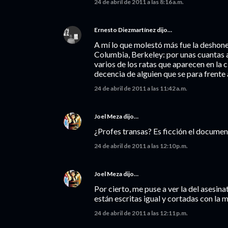
24 de abril de 2011 a las 8:16 a.m.
Ernesto Diezmartínez
dijo…
A mí lo que molestó más fue la deshone
Columbia, Berkeley: por unas cuantas 
varios de los ratas que aparecen en la 
decencia de alguien que se para frente 
24 de abril de 2011 a las 11:42 a.m.
Joel Meza
dijo…
¿Profes transas? Es ficción el documen
24 de abril de 2011 a las 12:10 p.m.
Joel Meza
dijo…
Por cierto, me puse a ver la del asesina
están escritas igual y cortadas con la m
24 de abril de 2011 a las 12:11 p.m.