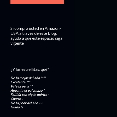
Si compra usted en Amazon-
USA a través de este blog,
ayuda a que este espacio siga
vigente
¿Y las estrellitas, qué?
De lo mejor del año
****
Excelente
***
Vale la pena
**
Aguanta el palomazo
*
Fallida con algún mérito
-
Churro
+
De lo peor del año
++
Huída
H