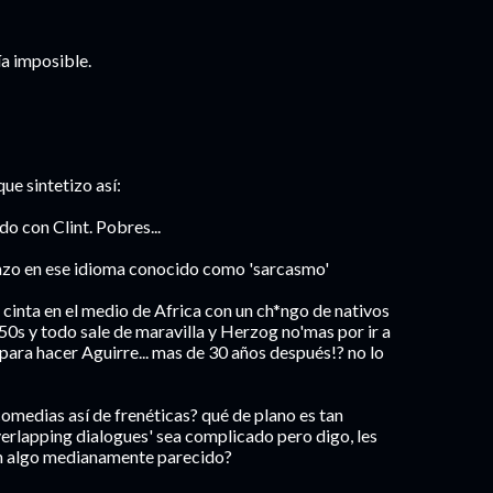
ría imposible.
que sintetizo así:
o con Clint. Pobres...
razo en ese idioma conocido como 'sarcasmo'
nta en el medio de Africa con un ch*ngo de nativos
 50s y todo sale de maravilla y Herzog no'mas por ir a
ara hacer Aguirre... mas de 30 años después!? no lo
comedias así de frenéticas? qué de plano es tan
'overlapping dialogues' sea complicado pero digo, les
on algo medianamente parecido?