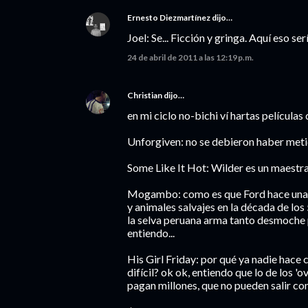
Ernesto Diezmartínez
dijo…
Joel: Se... Ficción y gringa. Aquí eso se
24 de abril de 2011 a las 12:19 p.m.
Christian
dijo…
en mi ciclo no-bichi ví hartas películas 
Unforgiven: no se debieron haber metid
Some Like It Hot: Wilder es un maest
Mogambo: como es que Ford hace una ci
y animales salvajes en la década de los
la selva peruana arma tanto desmoche p
entiendo...
His Girl Friday: por qué ya nadie hace 
difícil? ok ok, entiendo que lo de los 
pagan millones, que no pueden salir c