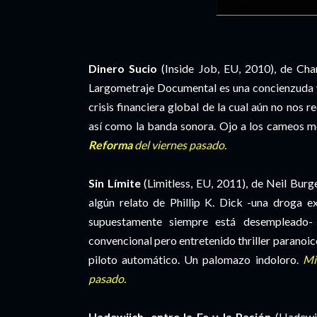
Dinero Sucio
(Inside Job, EU, 2010), de Cha
Largometraje Documental es una concienzuda y
crisis financiera global de la cual aún no nos 
así como la banda sonora. Ojo a los cameos me
Reforma
del viernes pasado.
Sin Límite
(Limitless, EU, 2011), de Neil Bur
algún relato de Phillip K. Dick -una droga 
supuestamente siempre está desempleado-
convencional pero entretenido thriller paranoico
piloto automático. Un palomazo indoloro.
Mi
pasado.
Hadewijch, entre la Fe y la Pasión
(Hadewij