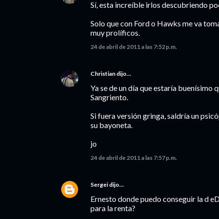
Sí, esta increíble irlos descubriendo p
Solo que con Ford o Hawks me va tomar
muy prolíficos.
24 de abril de 2011 a las 7:52 p.m.
Christian
dijo…
Ya se de un día que estaría buenísimo q
Sangriento.
Si fuera versión gringa, saldría un ps
su bayoneta.
jo
24 de abril de 2011 a las 7:57 p.m.
Sergei
dijo…
Ernesto donde puedo conseguir la d eDi
para la renta?