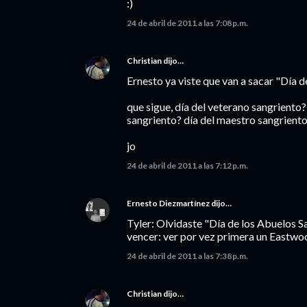
:)
24 de abril de 2011 a las 7:08 p.m.
Christian
dijo…
Ernesto ya viste que van a sacar "Día 
que sigue, día del veterano sangriento
sangriento? día del maestro sangrient
jo
24 de abril de 2011 a las 7:12 p.m.
Ernesto Diezmartínez
dijo…
Tyler: Olvidaste "Día de los Abuelos S
vencer: ver por vez primera un Eastwoo
24 de abril de 2011 a las 7:38 p.m.
Christian
dijo…