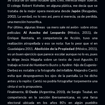
Se trata de un filme notable que, creo, merecía mejor suerte.
El colega Robert Koheler, en alguna plática, me decía que se
trataba de la mejor opera mexicana desde
Japón
(Reygadas,
2002). La verdad, no lo veo así, pero sí merecía, ya de perdida,
una mención honorífica.
Por último, algunas líneas -ya mero sale mi avión- sobre otras
películas:
Al Acecho del Leopardo
(México, 2011), de
Enrique Rentería, en competencia de ficción, tuvo una
realización atropellada y eso se nota: fue lo peor que vi en
Guadalajara 2011.
Abolición de la Propiedad
(México, 2011),
es un buen ejercicio que parece escolar aunque no lo es, pues
lo dirige Jesús Magaña sobre un texto de José Agustín. El
trabajo actoral de Humberto Busto y Ayslinn -hijo de Eugenio-
Derbez es notable y la fotografía del infalible Alejandro Cantú
evita que despeguemos los ojos de la pantalla. Lo he dicho
antes y lo repito: Cantú no podría fotografiar torpemente una
cinta si se lo propusiera.
Finalmente,
El Dedo
(Argentina, 2010), de Sergio Teubal, en
competencia en la sección iberoamericana, es una farsa
electoral ubicada en los años 80's en algún pueblito