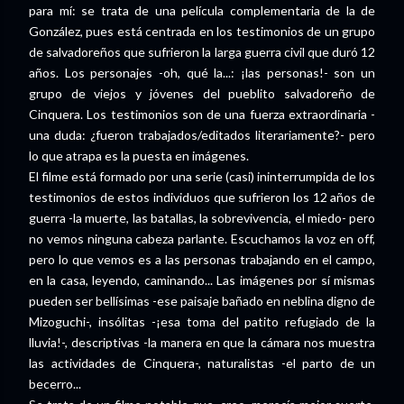
para mí: se trata de una película complementaria de la de
González, pues está centrada en los testimonios de un grupo
de salvadoreños que sufrieron la larga guerra civil que duró 12
años. Los personajes -oh, qué la...: ¡las personas!- son un
grupo de viejos y jóvenes del pueblito salvadoreño de
Cinquera. Los testimonios son de una fuerza extraordinaria -
una duda: ¿fueron trabajados/editados literariamente?- pero
lo que atrapa es la puesta en imágenes.
El filme está formado por una serie (casi) ininterrumpida de los
testimonios de estos individuos que sufrieron los 12 años de
guerra -la muerte, las batallas, la sobrevivencia, el miedo- pero
no vemos ninguna cabeza parlante. Escuchamos la voz en off,
pero lo que vemos es a las personas trabajando en el campo,
en la casa, leyendo, caminando... Las imágenes por sí mismas
pueden ser bellísimas -ese paisaje bañado en neblina digno de
Mizoguchi-, insólitas -¡esa toma del patito refugiado de la
lluvia!-, descriptivas -la manera en que la cámara nos muestra
las actividades de Cinquera-, naturalistas -el parto de un
becerro...