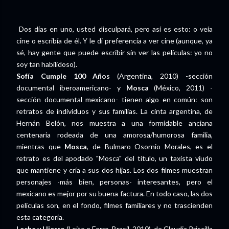
Dos días en uno, usted disculpará, pero así es esto: o veía
cine o escribía de él. Y le di preferencia a ver cine (aunque, ya
sé, hay gente que puede escribir sin ver las películas: yo no
soy tan habilidoso).
Sofía Cumple 100 Años
(Argentina, 2010) -sección
documental iberoamericano- y
Mosca
(México, 2011) -
sección documental mexicano- tienen algo en común: son
retratos de individuos y sus familias. La cinta argentina, de
Hernán Belón, nos muestra a una formidable anciana
centenaria rodeada de una amorosa/humorosa familia,
mientras que
Mosca
, de Bulmaro Osornio Morales, es el
retrato es del apodado "Mosca" del título, un taxista viudo
que mantiene y cría a sus dos hijas. Los dos filmes muestran
personajes -más bien, personas- interesantes, pero el
mexicano es mejor por su buena factura. En todo caso, las dos
películas son, en el fondo, filmes familiares y no trascienden
esta categoría.
Leche y Hierro
(Leite e Ferro, Brasil, 2010), de Claudia Priscilla