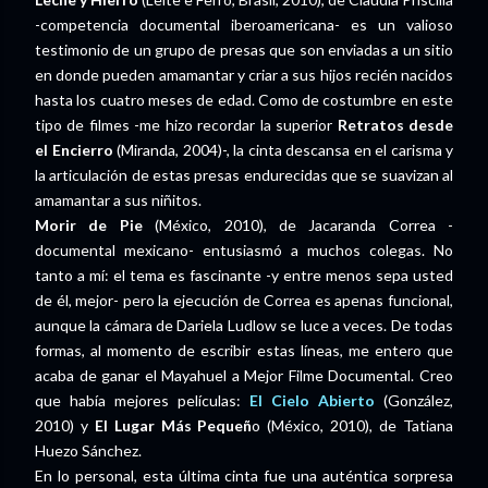
-competencia documental iberoamericana- es un valioso
testimonio de un grupo de presas que son enviadas a un sitio
en donde pueden amamantar y criar a sus hijos recién nacidos
hasta los cuatro meses de edad. Como de costumbre en este
tipo de filmes -me hizo recordar la superior
Retratos desde
el Encierro
(Miranda, 2004)-, la cinta descansa en el carisma y
la articulación de estas presas endurecidas que se suavizan al
amamantar a sus niñitos.
Morir de Pie
(México, 2010), de Jacaranda Correa -
documental mexicano- entusiasmó a muchos colegas. No
tanto a mí: el tema es fascinante -y entre menos sepa usted
de él, mejor- pero la ejecución de Correa es apenas funcional,
aunque la cámara de Dariela Ludlow se luce a veces. De todas
formas, al momento de escribir estas líneas, me entero que
acaba de ganar el Mayahuel a Mejor Filme Documental. Creo
que había mejores películas:
El Cielo Abierto
(González,
2010) y
El Lugar Más Pequeñ
o (México, 2010), de Tatiana
Huezo Sánchez.
En lo personal, esta última cinta fue una auténtica sorpresa