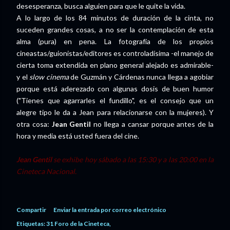
desesperanza, busca alguien para que le quite la vida.
A lo largo de los 84 minutos de duración de la cinta, no
suceden grandes cosas, a no ser la contemplación de esta
alma (pura) en pena. La fotografía de los propios
cineastas/guionistas/editores es controladísima -el manejo de
cierta toma extendida en plano general alejado es admirable-
y el
slow cinema
de Guzmán y Cárdenas nunca llega a agobiar
porque está aderezado con algunas dosis de buen humor
("Tienes que agarrarles el fundillo", es el consejo que un
alegre tipo le da a Jean para relacionarse con la mujeres). Y
otra cosa:
Jean Gentil
no llega a cansar porque antes de la
hora y media está usted fuera del cine.
Jean Gentil
se exhibe hoy sábado a las 15:30 y a las 20:00 en la
Cineteca Nacional.
Compartir
Enviar la entrada por correo electrónico
Etiquetas:
31 Foro de la Cineteca