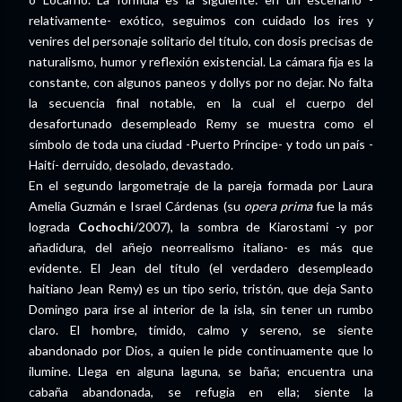
relativamente- exótico, seguimos con cuidado los ires y
venires del personaje solitario del título, con dosis precisas de
naturalismo, humor y reflexión existencial. La cámara fija es la
constante, con algunos paneos y dollys por no dejar. No falta
la secuencia final notable, en la cual el cuerpo del
desafortunado desempleado Remy se muestra como el
símbolo de toda una ciudad -Puerto Príncipe- y todo un país -
Haití- derruido, desolado, devastado.
En el segundo largometraje de la pareja formada por Laura
Amelia Guzmán e Israel Cárdenas (su
opera prima
fue la más
lograda
Cochochi
/2007), la sombra de Kiarostami -y por
añadidura, del añejo neorrealismo italiano- es más que
evidente. El Jean del título (el verdadero desempleado
haitiano Jean Remy) es un tipo serio, tristón, que deja Santo
Domingo para irse al interior de la isla, sin tener un rumbo
claro. El hombre, tímido, calmo y sereno, se siente
abandonado por Dios, a quien le pide continuamente que lo
ilumine. Llega en alguna laguna, se baña; encuentra una
cabaña abandonada, se refugia en ella; siente la