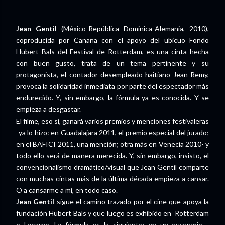
Jean Gentil
(México-República Dominica-Alemania, 2010),
coproducida por Canana con el apoyo del ubicuo Fondo
Hubert Bals del Festival de Rotterdam, es una cinta hecha
con buen gusto, trata de un tema pertinente y su
protagonista, el contador desempleado haitiano Jean Remy,
provoca la solidaridad inmediata por parte del espectador más
endurecido. Y, sin embargo, la fórmula ya es conocida. Y se
empieza a desgastar.
El filme, eso si, ganará varios premios y menciones festivaleras
-ya lo hizo: en Guadalajara 2011, el premio especial del jurado;
en el BAFICI 2011, una mención; otra más en Venecia 2010- y
todo ello será de manera merecida. Y, sin embargo, insisto, el
convencionalismo dramático/visual que Jean Gentil comparte
con muchas cintas más de la última década empieza a cansar.
O a cansarme a mí, en todo caso.
Jean Gentil
sigue el camino trazado por el cine que apoya la
fundación Hubert Bals y que luego es exhibido en Rotterdam
o Locarno. La fórmula es la siguiente: en un escenario -