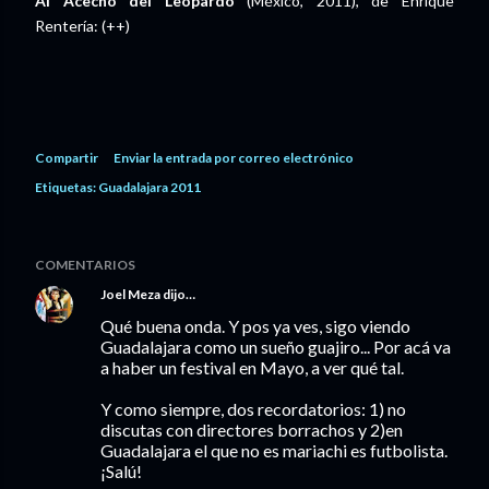
Al Acecho del Leopardo
(México, 2011), de Enrique
Rentería: (++)
Compartir
Enviar la entrada por correo electrónico
Etiquetas:
Guadalajara 2011
COMENTARIOS
Joel Meza
dijo…
Qué buena onda. Y pos ya ves, sigo viendo
Guadalajara como un sueño guajiro... Por acá va
a haber un festival en Mayo, a ver qué tal.
Y como siempre, dos recordatorios: 1) no
discutas con directores borrachos y 2)en
Guadalajara el que no es mariachi es futbolista.
¡Salú!