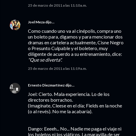
25 de marzo de 2011 a las 11:10 a.m.
Joel Meza
dijo…
Como cuando uno va al cinépolis, compra uno
un boleto para, digamos y para mencionar dos
dramas en cartelera actualmente, Cisne Negro
o Presunto Culpable y el boletero, muy
diligente de acuerdo a su entrenamiento, dice:
"Que se diverta".
25 de marzo de 2011 a las 11:19 a.m.
Ernesto Diezmartínez
dijo…
Joel: Cierto. Mala experiencia. Lo de los
directores borrachos.
(Imagínate, Cleese en el día; Fields en la noche
(o al revés). No me la acabaría).
Dango: Eeeeh... No... Nadie me paga el viaje ni
los boletos ni los viáticos. La maravilla de ser