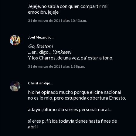
Jejeje, no sabia con quien compartir mi
emociòn, jejeje
31 de marzo de 2011 a las 10:43 a.m.
Joel Meza
dijo…
Go, Boston!
... er... digo...
Yankees!
Y los Charros, de una vez, pa' estar a tono.
31 de marzo de 2011 a las 1:38 p.m.
Christian
dijo…
No he opinado mucho porque el cine nacional
no es lo mio, pero estupenda cobertura Ernesto.
adayin, último día si eres persona moral...
si eres p. física todavía tienes hasta fines de
abril