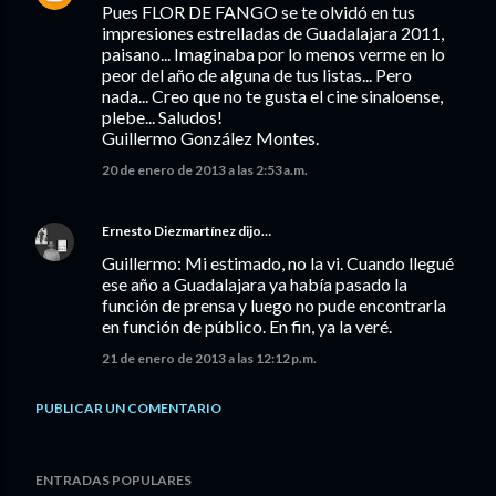
Pues FLOR DE FANGO se te olvidó en tus
impresiones estrelladas de Guadalajara 2011,
paisano... Imaginaba por lo menos verme en lo
peor del año de alguna de tus listas... Pero
nada... Creo que no te gusta el cine sinaloense,
plebe... Saludos!
Guillermo González Montes.
20 de enero de 2013 a las 2:53 a.m.
Ernesto Diezmartínez
dijo…
Guillermo: Mi estimado, no la vi. Cuando llegué
ese año a Guadalajara ya había pasado la
función de prensa y luego no pude encontrarla
en función de público. En fin, ya la veré.
21 de enero de 2013 a las 12:12 p.m.
PUBLICAR UN COMENTARIO
ENTRADAS POPULARES