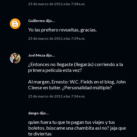
25 de marzo de 2011 a las 7:38 a.m.
Guillermo
dijo…
Yo las prefiero revueltas, gracias.
25 de marzo de 2011 a las 7:39 a.m.
Joel Meza
dijo…
¿Entonces no llegaste (llegarás) corriendo a la
primera película esta vez?
Al margen, Ernesto: W.C. Fields en el blog, John
Cleese en tuiter. ¿Personalidad múltiple?
25 de marzo de 2011 a las 7:54 a.m.
dango dijo…
quien fuera tu que te pagan tus viajes y tus
boletos, búscame una chambita asi no? jaja que
te diviertas