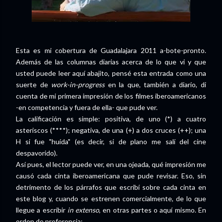
Esta es mi cobertura de Guadalajara 2011 a-bote-pronto.
Además de las columnas diarias acerca de lo que vi y que
usted puede leer aquí abajito, pensé esta entrada como una
suerte de
work-in-progress
en la que, también a diario, di
cuenta de mi primera impresión de los filmes iberoamericanos
-en competencia y fuera de ella- que pude ver.
La calificación es simple: positiva, de uno (*) a cuatro
asteriscos (****); negativa, de una (+) a dos cruces (++); una
H si fue "huída" (es decir, si de plano me salí del cine
despavorido).
Así pues, el lector puede ver, en una ojeada, qué impresión me
causó cada cinta iberoamericana que pude revisar. Eso, sin
detrimento de los párrafos que escribí sobre cada cinta en
este blog y, cuando se estrenen comercialmente, de lo que
llegue a escribir
in extenso
, en otras partes o aquí mismo. En
orden de preferencia: