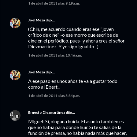
1 de abril de 2011 a las 9:19 a.m.
Joel Meza
dijo…
(Chin, me acuerdo cuando eras ese "joven
crítico de cine" -o ese morro que escribe de
cine en el periódico, pues- y ahora eres el señor
Diezmartínez. Y yo sigo igualito...)
1 de abril de 2011 a las 10:46 a.m.
Joel Meza
dijo…
A ese paso en unos años te va a gustar todo,
como al Ebert...
1 de abril de 2011 a las 3:34 p.m.
Ernesto Diezmartínez
dijo…
Miguel: Sí, ninguna huida. El asunto también es
que no había para donde huir. Si te salías de la
función de prensa, no había nada más que hacer,