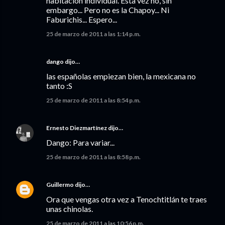
habitación individual. Esta vez no, sin
embargo... Pero no es la Chapoy... Ni
Faburichis... Espero...
25 de marzo de 2011 a las 1:14 p.m.
dango dijo…
las españolas empiezan bien, la mexicana no
tanto :S
25 de marzo de 2011 a las 8:54 p.m.
Ernesto Diezmartínez
dijo…
Dango: Para variar...
25 de marzo de 2011 a las 8:58 p.m.
Guillermo
dijo…
Ora que vengas otra vez a Tenochtitlán te traes
unas chinolas.
25 de marzo de 2011 a las 10:56 p.m.