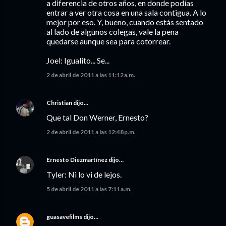
a diferencia de otros años, en donde podías
entrar a ver otra cosa en una sala contigua. A lo
mejor por eso. Y, bueno, cuando estás sentado
al lado de algunos colegas, vale la pena
quedarse aunque sea para cotorrear.
Joel: Igualito... Se...
2 de abril de 2011 a las 11:12 a.m.
Christian
dijo…
Que tal Don Werner, Ernesto?
2 de abril de 2011 a las 12:48 p.m.
Ernesto Diezmartínez
dijo…
Tyler: Ni lo vi de lejos.
5 de abril de 2011 a las 7:11 a.m.
guasavefilms
dijo…