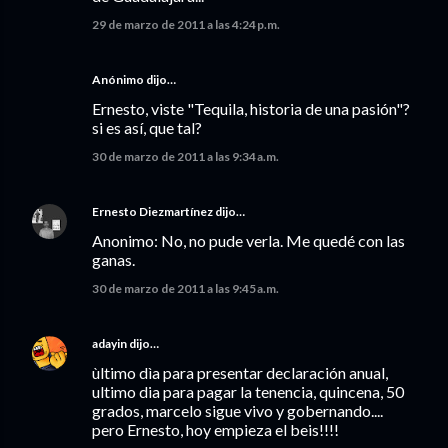
29 de marzo de 2011 a las 4:24 p.m.
Anónimo dijo…
Ernesto, viste "Tequila, historia de una pasión"?
si es así, que tal?
30 de marzo de 2011 a las 9:34 a.m.
Ernesto Diezmartínez
dijo…
Anonimo: No, no pude verla. Me quedé con las
ganas.
30 de marzo de 2011 a las 9:45 a.m.
adayin
dijo…
ùltimo dìa para presentar declaración anual,
ultimo dia para pagar la tenencia, quincena, 50
grados, marcelo sigue vivo y gobernando....
pero Ernesto, hoy empieza el beis!!!!