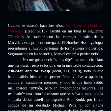
Cuando se estrenó, hace tres años,
Ant Man: el Hombre-
Hormiga
(Reed, 2015), escribí en mi blog lo siguiente:
“
Como suele suceder con las entregas iniciales de la
Marvel… esta primera entrega de El Hombre Hormiga logra
presentarnos al nuevo personaje de forma ligera y divertida.
Seguramente en las secuelas, Marvel echará a perder todo”.
No me gusta decir “se los dije” –es un decir: claro
que me gusta-, pero se los dije: en la inevitable continuación,
Ant-Man and the Wasp
(Ídem, EU, 2018), todo lo que
había salido bien en el primer filme vuelve a aparecer,
aunque en cantidades menores, y todo lo que había salido
mal aparece también, pero en proporciones mayores. ¿El
resultado?: una cinta bostezante que se salva a ratos por la
simpatía de su estrella protagónica Paul Rudd, por la vis
cómica de un desatado Michael Peña y por alguna
entretenida persecución por las calles de San Francisco, con