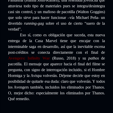
Fantasma (Hanna John-Kamen), una resentida jovencita que
atraviesa todo tipo de materiales pues se integra/desintegra
casi sin control, y un mafioso de pacotilla (Walton Goggins)
que solo sirve para hacer funcionar –vía Michael Peña- un
divertido
running-gag
sobre el uso de cierto “suero de la
verdad”.
Eso sí, como es obligación que suceda, esta nueva
entrega de la Casa Marvel tiene que encajar con la
interminable saga en desarrollo, así que la inevitable escena
post-créditos se conecta directamente con el final de
Avengers: Infinity War
(Russo, 2018) y su
pathos
de
pacotilla. El mensaje que aparece hacia el final del filme se
pregunta, con signo de interrogación incluido, si el Hombre
Hormiga y la Avispa volverán. Déjeme decirle que estoy en
posibilidad de quitarle esa duda: claro que volverán. Y todos
los Avengers también, incluidos los eliminados por Thanos.
O, mejor dicho: especialmente los eliminados por Thanos.
Qué remedio.