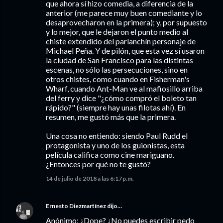
que ahora sí hizo comedia, a diferencia de la
anterior (me parece muy buen comediante y lo
desaprovecharon en la primera); y, por supuesto
y lo mejor, que le dejaron el punto medio al
chiste extendido del parlanchín personaje de
Michael Peña. Y de pilón, que esta vez sí usaron
la ciudad de San Francisco para las distintas
escenas, no sólo las persecuciones, sino en
otros chistes, como cuando en Fisherman's
Wharf, cuando Ant-Man ve al mafiosillo arriba
del ferry y dice "¿cómo compró el boleto tan
rápido?" (siempre hay unas filotas ahí). En
resumen, me gustó más que la primera.
Una cosa no entiendo: siendo Paul Rudd el
protagonista y uno de los guionistas, esta
película califica como cine mariguano.
¿Entonces por qué no te gustó?
14 de julio de 2018 a las 6:17 p.m.
Ernesto Diezmartínez
dijo…
Anónimo: ¿Dope? ¿No puedes escribir pedo