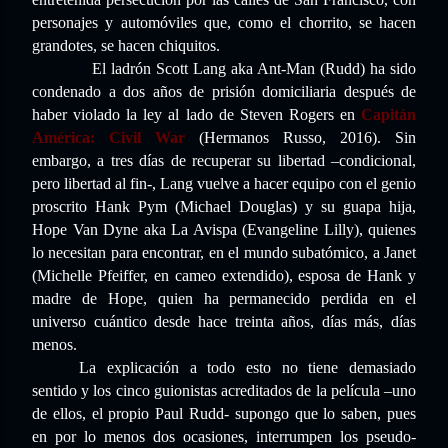
personajes y automóviles que, como el chorrito, se hacen
grandotes, se hacen chiquitos.
El ladrón Scott Lang aka Ant-Man (Rudd) ha sido
condenado a dos años de prisión domiciliaria después de
haber violado la ley al lado de Steven Rogers en
Capitán
América: Civil War
(Hermanos Russo, 2016). Sin
embargo, a tres días de recuperar su libertad –condicional,
pero libertad al fin-, Lang vuelve a hacer equipo con el genio
proscrito Hank Pym (Michael Douglas) y su guapa hija,
Hope Van Dyne aka La Avispa (Evangeline Lilly), quienes
lo necesitan para encontrar, en el mundo subatómico, a Janet
(Michelle Pfeiffer, en cameo extendido), esposa de Hank y
madre de Hope, quien ha permanecido perdida en el
universo cuántico desde hace treinta años, días más, días
menos.
La explicación a todo esto no tiene demasiado
sentido y los cinco guionistas acreditados de la película –uno
de ellos, el propio Paul Rudd- supongo que lo saben, pues
en por lo menos dos ocasiones, interrumpen los pseudo-