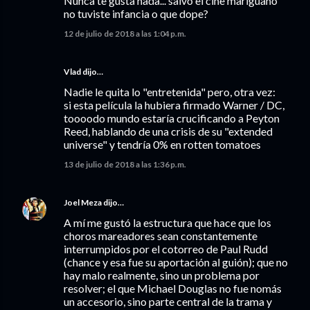
Nunca te gusta nada... salvo el cine mariguano
no tuviste infancia o que dope?
12 de julio de 2018 a las 1:04 p.m.
Vlad
dijo…
Nadie le quita lo "entretenida" pero, otra vez:
si esta película la hubiera firmado Warner / DC,
toooodo mundo estaría crucificando a Peyton
Reed, hablando de una crisis de su "extended
universe" y tendría 0% en rotten tomatoes
13 de julio de 2018 a las 1:36 p.m.
Joel Meza
dijo…
A mí me gustó la estructura que hace que los
choros mareadores sean constantemente
interrumpidos por el cotorreo de Paul Rudd
(chance y esa fue su aportación al guión); que no
hay malo realmente, sino un problema por
resolver; el que Michael Douglas no fue nomás
un accesorio, sino parte central de la trama y