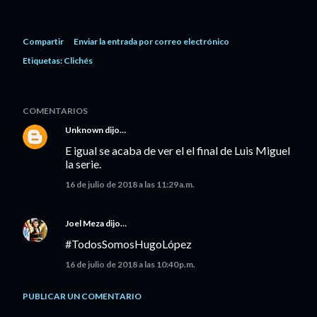
Compartir
Enviar la entrada por correo electrónico
Etiquetas:
Clichés
COMENTARIOS
Unknown
dijo…
E igual se acaba de ver el el final de Luis Miguel
la serie.
16 de julio de 2018 a las 11:29 a.m.
Joel Meza
dijo…
#TodosSomosHugoLópez
16 de julio de 2018 a las 10:40 p.m.
PUBLICAR UN COMENTARIO