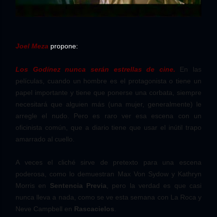
Joel Meza
propone:
Los Godínez nunca serán estrellas de cine.
En las
películas, cuando un hombre es el protagonista o tiene un
papel importante y tiene que ponerse una corbata, siempre
necesitará que alguien más (una mujer, generalmente) le
arregle el nudo. Pero es raro ver esa escena con un
oficinista común, que a diario tiene que usar el inútil trapo
amarrado al cuello.
A veces el cliché sirve de pretexto para una escena
poderosa, como lo demuestran Max Von Sydow y Kathryn
Morris en
Sentencia Previa
, pero la verdad es que casi
nunca lleva a nada, como se ve esta semana con La Roca y
Neve Campbell en
Rascacielos
.