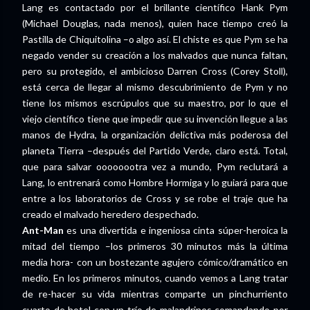
Lang es contactado por el brillante científico Hank Pym
(Michael Douglas, nada menos), quien hace tiempo creó la
Pastilla de Chiquitolina –o algo así. El chiste es que Pym se ha
negado vender su creación a los malvados que nunca faltan,
pero su protegido, el ambicioso Darren Cross (Corey Stoll),
está cerca de llegar al mismo descubrimiento de Pym y no
tiene los mismos escrúpulos que su maestro, por lo que el
viejo científico tiene que impedir que su invención llegue a las
manos de Hydra, la organización delictiva más poderosa del
planeta Tierra –después del Partido Verde, claro está. Total,
que para salvar oooooootra vez a mundo, Pym reclutará a
Lang, lo entrenará como Hombre Hormiga y lo guiará para que
entre a los laboratorios de Cross y se robe el traje que ha
creado el malvado heredero despechado.
Ant-Man
es una divertida e ingeniosa cinta súper-heroica la
mitad del tiempo –los primeros 30 minutos más la última
media hora- con un bostezante agujero cómico/dramático en
medio. En los primeros minutos, cuando vemos a Lang tratar
de re-hacer su vida mientras comparte un pinchurriento
cuarto de hotel con un trío de malandrines comandando por