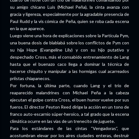
su amigo chicano Luis (Michael Peña), la cinta avanza con
gracia y ligereza, especialmente por la agradable presencia de
Paul Rudd y la vis cómica de Peña, quien se roba cada escena
en la que aparece.
Luego viene una hora de explicaciones sobre la Partícula Pym,
una buena dosis de blablabá sobre los conflictos de Pym con
su hija Hope (Evangeline Lily) y con su hijo putativo y
despechado Cross, más el consabido entrenamiento de Lang
hasta que el buenazo caco llega a dominar la técnica de
hacerse chiquito y manipular a las hormigas cual acarreados
priístas chiapanecos.
Por fortuna, la última parte, cuando Lang y el trío de
reaparecido malandrines con Michael Peña a la cabeza
ejecutan el golpe contra Cross, el buen humor vuelve por sus
fueros. El director Peyton Reed dirige la acción en un tono de
franco auto-escarnio súper-heroico, a tal grado que la escena
climática ocurre en las vías de un trenecito de juguete.
Para los estándares de las cintas “Vengadoras”, que
acostumbran elevar por los aires ciudades enteras, destruir