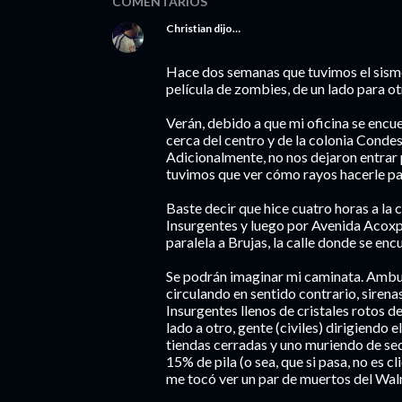
COMENTARIOS
Christian
dijo…
Hace dos semanas que tuvimos el sismo
película de zombies, de un lado para ot
Verán, debido a que mi oficina se encue
cerca del centro y de la colonia Condes
Adicionalmente, no nos dejaron entrar 
tuvimos que ver cómo rayos hacerle par
Baste decir que hice cuatro horas a la 
Insurgentes y luego por Avenida Acoxpa
paralela a Brujas, la calle donde se en
Se podrán imaginar mi caminata. Ambul
circulando en sentido contrario, siren
Insurgentes llenos de cristales rotos de
lado a otro, gente (civiles) dirigiendo e
tiendas cerradas y uno muriendo de sed
15% de pila (o sea, que si pasa, no es cl
me tocó ver un par de muertos del Walm