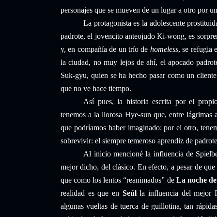
personajes que se mueven de un lugar a otro por un
La protagonista es la adolescente prostitui
padrote, el jovencito anteojudo Ki-wong, es sorpr
y, en compañía de un trío de
homeless
, se refugia 
la ciudad, no muy lejos de ahí, el apocado padro
Suk-gyu, quien se ha hecho pasar como un cliente 
que no ve hace tiempo.
Así pues, la historia escrita por el prop
tenemos a la llorosa Hye-sun que, entre lágrimas a
que podríamos haber imaginado; por el otro, tenem
sobrevivir: el siempre temeroso aprendiz de padrot
Al inicio mencioné la influencia de Spiel
mejor dicho, del clásico. En efecto, a pesar de q
que como los lentos “reanimados” de
La noche de 
realidad es que en
Seúl
la influencia del mejor 
algunas vueltas de tuerca de guillotina, tan rápida