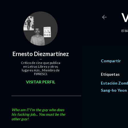
El b
Ernesto Diezmartínez
Compartir
Crítico de cine que publica
en Letras Libres y otros
lugares más... Miembro de
Etiquetas
FIPRESCI.
VISITAR PERFIL
Estación Zomb
Sang-ho Yeon
Who am I? I'm the guy who does
his fucking job... You must be the
other guy!