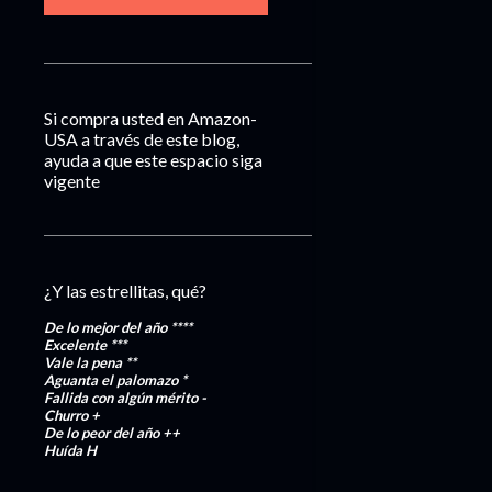
Si compra usted en Amazon-
USA a través de este blog,
ayuda a que este espacio siga
vigente
¿Y las estrellitas, qué?
De lo mejor del año
****
Excelente
***
Vale la pena
**
Aguanta el palomazo
*
Fallida con algún mérito
-
Churro
+
De lo peor del año
++
Huída
H