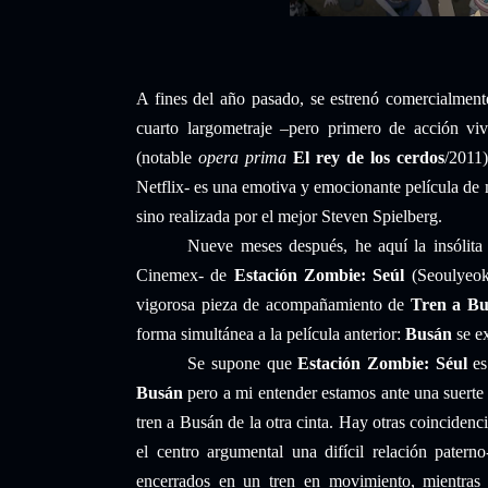
A fines del año pasado, se estrenó comercialme
cuarto largometraje –pero primero de acción v
(notable
opera prima
El rey de los cerdos
/2011
Netflix- es una emotiva y emocionante película de 
sino realizada por el mejor Steven Spielberg.
Nueve meses después, he aquí la insólita
Cinemex- de
Estación Zombie: Seúl
(Seoulyeok,
vigorosa pieza de acompañamiento de
Tren a Bu
forma simultánea a la película anterior:
Busán
se ex
Se supone que
Estación Zombie: Séul
es
Busán
pero a mi entender estamos ante una suerte 
tren a Busán de la otra cinta. Hay otras coincidenci
el centro argumental una difícil relación paterno
encerrados en un tren en movimiento, mientra