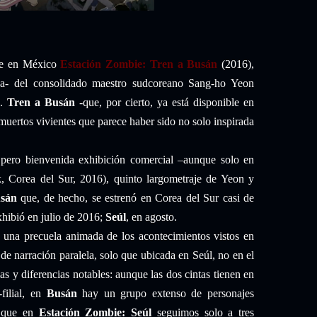
nte en México
Estación Zombie: Tren a Busán
(2016),
iva- del consolidado maestro sudcoreano Sang-ho Yeon
).
Tren a Busán
-que, por cierto, ya está disponible en
muertos vivientes que parece haber sido no solo inspirada
 pero bienvenida exhibición comercial –aunque solo en
 Corea del Sur, 2016), quinto largometraje de Yeon y
sán
que, de hecho, se estrenó en Corea del Sur casi de
hibió en julio de 2016;
Seúl
,
en agosto.
 una precuela animada de los acontecimientos vistos en
de narración paralela, solo que ubicada en Seúl, no en el
as y diferencias notables: aunque las dos cintas tienen en
-filial, en
Busán
hay un grupo extenso de personajes
s que en
Estación Zombie: Seúl
seguimos solo a tres