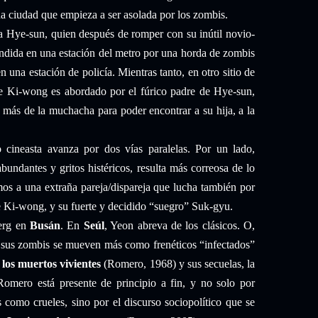
a ciudad que empieza a ser asolada por los zombis.
da Hye-sun, quien después de romper con su inútil novio-
endida en una estación del metro por una horda de zombis
en una estación de policía. Mientras tanto, en otro sitio de
te Ki-wong es abordado por el fúrico padre de Hye-sun,
más de la muchacha para poder encontrar a su hija, a la
io cineasta avanza por dos vías paralelas. Por un lado,
bundantes y gritos histéricos, resulta más correosa de lo
os a una extraña pareja/dispareja que lucha también por
e Ki-wong, y su fuerte y decidido “suegro” Suk-gyu.
berg en
Busán
. En
Seúl
, Yeon abreva de los clásicos. O,
ue sus zombis se mueven más como frenéticos “infectados”
los muertos vivientes
(Romero, 1968) y sus secuelas, la
Romero está presente de principio a fin, y no solo por
s como crueles, sino por el discurso sociopolítico que se