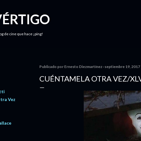
Ir al contenido principal
VÉRTIGO
log de cine que hace ¡ping!
Publicado por
Ernesto Diezmartínez
septiembre 19, 2017
CUÉNTAMELA OTRA VEZ/XL
tti
tra Vez
llace