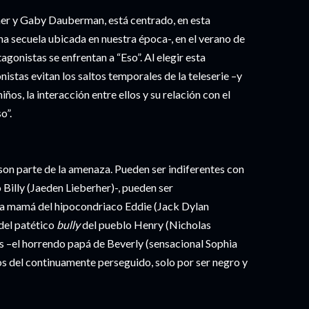
mer y Gaby Dauberman, está centrado, en esta
a secuela ubicada en nuestra época-, en el verano de
tagonistas se enfrentan a “Eso”. Al elegir esta
onistas evitan los saltos temporales de la teleserie –y
ños, la interacción entre ellos y su relación con el
o”.
son parte de la amenaza. Pueden ser indiferentes con
o Billy (Jaeden Lieberher)-, pueden ser
ra mamá del hipocondriaco Eddie (Jack Dylan
 del patético
bully
del pueblo Henry (Nicholas
 –el horrendo papá de Beverly (sensacional Sophia
idos del continuamente perseguido, solo por ser negro y