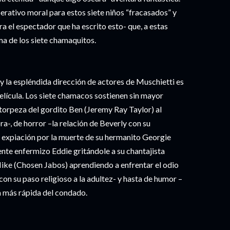
perativo moral para estos siete niños “fracasados” y
a el espectador que ha escrito esto- que, a estas
sma de los siete chamaquitos.
s y la espléndida dirección de actores de Muschietti es
 película. Los siete chamacos sostienen sin mayor
torpeza del gordito Ben (Jeremy Ray Taylor) al
, de horror –la relación de Beverly con su
e expiación por la muerte de su hermanito Georgie
ente enfermizo Eddie gritándole a su chantajista
ike (Chosen Jabos) aprendiendo a enfrentar el odio
 con su paso religioso a la adultez- y hasta de humor –
ca más rápida del condado.