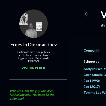
El b
Ernesto Diezmartínez
Compartir
Crítico de cine que publica
en Letras Libres y otros
lugares más... Miembro de
Etiquetas
FIPRESCI.
VISITAR PERFIL
Andy Muschie
Cuéntamela O
Eso (1990)
Eso (2017)
Who am I? I'm the guy who does
Tommy Lee Wa
his fucking job... You must be the
other guy!