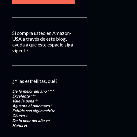
Si compra usted en Amazon-
USA a través de este blog,
ayuda a que este espacio siga
vigente
¿Y las estrellitas, qué?
De lo mejor del año
****
Excelente
***
Vale la pena
**
Aguanta el palomazo
*
Fallida con algún mérito
-
Churro
+
De lo peor del año
++
Huída
H