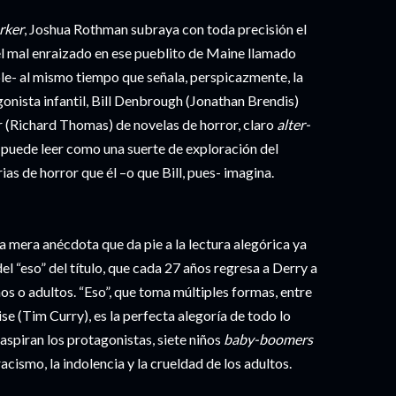
rker
, Joshua Rothman subraya con toda precisión el
el mal enraizado en ese pueblito de Maine llamado
le- al mismo tiempo que señala, perspicazmente, la
gonista infantil, Bill Denbrough (Jonathan Brendis)
r (Richard Thomas) de novelas de horror, claro
alter-
se puede leer como una suerte de exploración del
ias de horror que él –o que Bill, pues- imagina.
la mera anécdota que da pie a la lectura alegórica ya
el “eso” del título, que cada 27 años regresa a Derry a
s o adultos. “Eso”, que toma múltiples formas, entre
se (Tim Curry), es la perfecta alegoría de todo lo
 aspiran los protagonistas, siete niños
baby-boomers
racismo, la indolencia y la crueldad de los adultos.