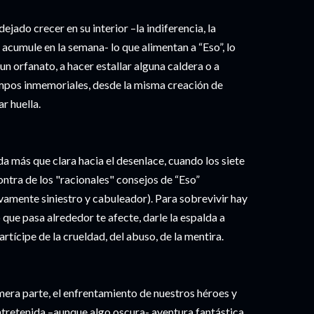
dejado crecer en su interior –la indiferencia, la
e acumule en la semana- lo que alimentan a “Eso”, lo
 orfanato, a hacer estallar alguna caldera o a
empos inmemoriales, desde la misma creación de
r huella.
a más que clara hacia el desenlace, cuando los siete
ontra de los "racionales" consejos de “Eso”
vamente siniestro y cabuleador). Para sobrevivir hay
 que pasa alrededor te afecte, darle la espalda a
artícipe de la crueldad, del abuso, de la mentira.
mera parte, el enfrentamiento de nuestros héroes y
tretenida –aunque algo oscura- aventura fantástica.