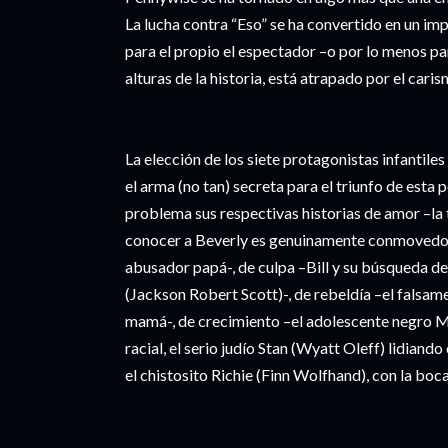
La lucha contra “Eso” se ha convertido en un im
para el propio el espectador –o por lo menos par
alturas de la historia, está atrapado por el cari
La elección de los siete protagonistas infantile
el arma (no tan) secreta para el triunfo de esta
problema sus respectivas historias de amor –la 
conocer a Beverly es genuinamente conmovedora-
abusador papá-, de culpa –Bill y su búsqueda d
(Jackson Robert Scott)-, de rebeldía –el falsam
mamá-, de crecimiento –el adolescente negro M
racial, el serio judío Stan (Wyatt Oleff) lidiando
el chistosito Richie (Finn Wolfhand), con la bo