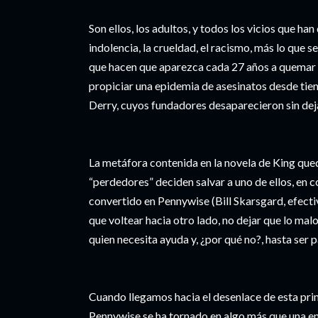
Son ellos, los adultos, y todos los vicios que han 
indolencia, la crueldad, el racismo, más lo que s
que hacen que aparezca cada 27 años a quemar un
propiciar una epidemia de asesinatos desde ti
Derry, cuyos fundadores desaparecieron sin deja
La metáfora contenida en la novela de King qued
“perdedores” deciden salvar a uno de ellos, en c
convertido en Pennywise (Bill Skarsgard, efecti
que voltear hacia otro lado, no dejar que lo malo
quien necesita ayuda y, ¿por qué no?, hasta ser p
Cuando llegamos hacia el desenlace de esta pri
Pennywise se ha tornado en algo más que una en