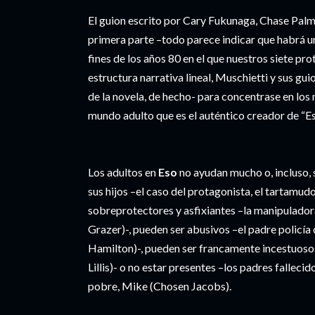
El guion escrito por Cary Fukunaga, Chase Pal
primera parte –todo parece indicar que habrá un
fines de los años 80 en el que nuestros siete pro
estructura narrativa lineal, Muschietti y sus gui
de la novela, de hecho- para concentrase en los ni
mundo adulto que es el auténtico creador de “Es
Los adultos en
Eso
no ayudan mucho o, incluso, 
sus hijos –el caso del protagonista, el tartamud
sobreprotectores y asfixiantes –la manipulado
Grazer)-, pueden ser abusivos –el padre policía
Hamilton)-, pueden ser francamente incestuosos
Lillis)- o no estar presentes –los padres fallec
pobre, Mike (Chosen Jacobs).