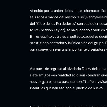
Vencido por la unión de los sietes chamacos lide
seis años a manos del mismo “Eso”, Pennywise r
del “Club de los Perdedores” son cualquier cosa
Mike (Marlon Taylor), se ha quedado a vivir en el
Bill es escritor, otro es arquitecto, aquel es du
prestigiado contador y la única niña del grupo,
para convertirse en una importante diseñadora 
Así pues, de regreso al olvidado Derry debido a 
siete amigos –en realidad solo seis- tendrán que
nuevo (¿pero nunca para siempre?) a Pennywise y
infantiles que han asolado al pueblo de nuevo.