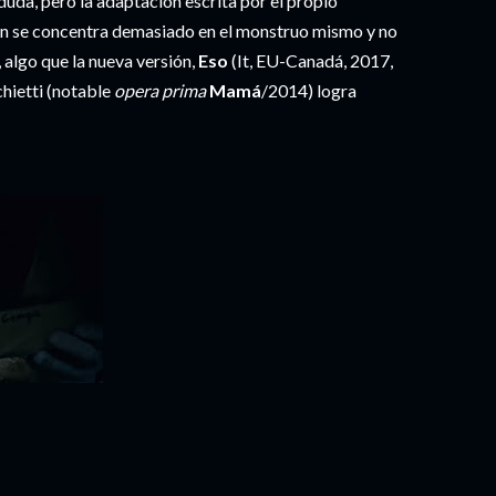
 duda, pero la adaptación escrita por el propio
en se concentra demasiado en el monstruo mismo y no
a, algo que la nueva versión,
Eso
(It, EU-Canadá, 2017,
hietti (notable
opera prima
Mamá
/2014) logra