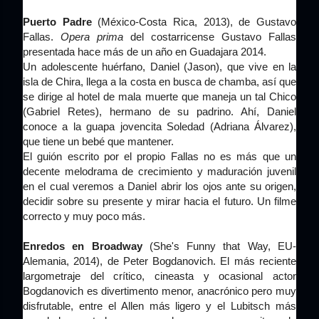
Puerto Padre
(México-Costa Rica, 2013), de Gustavo
Fallas.
Opera prima
del costarricense Gustavo Fallas
presentada hace más de un año en Guadajara 2014.
Un adolescente huérfano, Daniel (Jason), que vive en la
isla de Chira, llega a la costa en busca de chamba, así que
se dirige al hotel de mala muerte que maneja un tal Chico
(Gabriel Retes), hermano de su padrino. Ahí, Daniel
conoce a la guapa jovencita Soledad (Adriana Álvarez),
que tiene un bebé que mantener.
El guión escrito por el propio Fallas no es más que un
decente melodrama de crecimiento y maduración juvenil
en el cual veremos a Daniel abrir los ojos ante su origen,
decidir sobre su presente y mirar hacia el futuro. Un filme
correcto y muy poco más.
Enredos en Broadway
(She's Funny that Way, EU-
Alemania, 2014), de Peter Bogdanovich. El más reciente
largometraje del crítico, cineasta y ocasional actor
Bogdanovich es divertimento menor, anacrónico pero muy
disfrutable, entre el Allen más ligero y el Lubitsch más