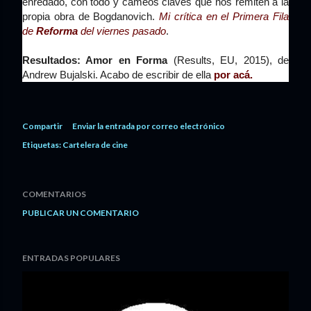
enredado, con todo y cameos claves que nos remiten a la
propia obra de Bogdanovich.
Mi crítica en el Primera Fila
de
Reforma
del viernes pasado
.
Resultados: Amor en Forma
(Results, EU, 2015), de
Andrew Bujalski. Acabo de escribir de ella
por acá.
Compartir
Enviar la entrada por correo electrónico
Etiquetas:
Cartelera de cine
COMENTARIOS
PUBLICAR UN COMENTARIO
ENTRADAS POPULARES