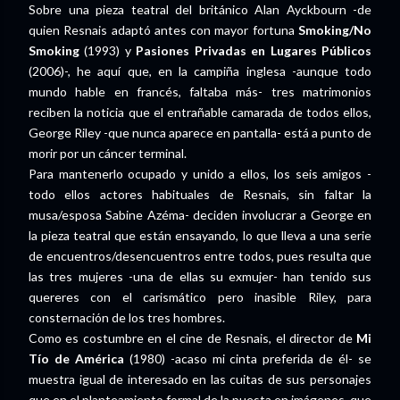
Sobre una pieza teatral del británico Alan Ayckbourn -de
quien Resnais adaptó antes con mayor fortuna
Smoking/No
Smoking
(1993) y
Pasiones Privadas en Lugares Públicos
(2006)-, he aquí que, en la campiña inglesa -aunque todo
mundo hable en francés, faltaba más- tres matrimonios
reciben la noticia que el entrañable camarada de todos ellos,
George Riley -que nunca aparece en pantalla- está a punto de
morir por un cáncer terminal.
Para mantenerlo ocupado y unido a ellos, los seis amigos -
todo ellos actores habituales de Resnais, sin faltar la
musa/esposa Sabine Azéma- deciden involucrar a George en
la pieza teatral que están ensayando, lo que lleva a una serie
de encuentros/desencuentros entre todos, pues resulta que
las tres mujeres -una de ellas su exmujer- han tenido sus
quereres con el carismático pero inasible Riley, para
consternación de los tres hombres.
Como es costumbre en el cine de Resnais, el director de
Mi
Tío de América
(1980) -acaso mi cinta preferida de él- se
muestra igual de interesado en las cuitas de sus personajes
que en el planteamiento formal de la puesta en imágenes, que