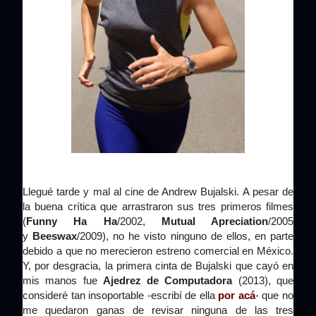
Llegué tarde y mal al cine de Andrew Bujalski. A pesar de
la buena crítica que arrastraron sus tres primeros filmes
(
Funny Ha Ha
/2002,
Mutual Apreciation
/2005
y
Beeswax
/2009), no he visto ninguno de ellos, en parte
debido a que no merecieron estreno comercial en México.
Y, por desgracia, la primera cinta
de Bujalski que cayó en
mis manos fue
Ajedrez de Computadora
(2013), que
consideré tan insoportable -escribí de ella
por acá
- que no
me quedaron ganas de revisar ninguna de las tres