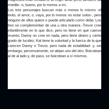
miedito -o, bueno, por lo menos a mí.
Los tres personajes buscan más o menos lo mismo -el
éxito, el amor, o, vaya, por lo menos no estar solos-, pero
ninguno de ellos quiere o puede articularlo como debe. Los
tres se complementan de una u otra manera -Trevor cree
infantilmente en lo que dice, pero no tiene en qué caerse
muerto; Danny no cree en nada, pero tiene dinero y cierto
grado de lucidez; Kat tiene la voluntad y la fuerza de la que
carecen Danny o Trevor, pero nada de estabilidad- y, sin
embargo, perversamente, se alejan uno del otro. Boicotean
al de al lado y, de paso, se boicotean a sí mismos.
Quienes conocen toda la obra de Bujalski han escrito
que
Resultados...
es la cinta más accesible del cineasta:
que es su primera película del
mainstream,
que es
casi
hollywoodense. Y, sin embargo, el filme no es tan
convencional como la fórmula lo indica. Dicho de otra
manera: y sin embargo, Bujalski se mueve.