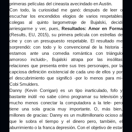
primeras películas del cineasta avecindado en Austin.
Con todo, la curiosidad me ganó: después de leer o
escuchar los encendidos elogios de varios respetables
colegas al quinto largometraje de Bujalski, decidí
arriesgarme y ver, pues,
Resultados: Amor en Forma
(Results, EU, 2015), su primera película con estrellas de
cine y con un presupuesto respetable. El resultado me
sorprendió: con todo y lo convencional de la historia -
estamos ante una comedia romántica con triángulo
amoroso incluido-, Bujalski atrapa por las insólitas
relaciones que presenta entre sus tres personajes, por la
capciosa definición existencial de cada uno de ellos y por
el descubrimiento que significó -por lo menos para mi-
Cobi Smulders.
Danny (Kevin Corrigan) es un tipo inarticulado, fofo y
bastante inútil -no sabe cómo programar su televisión y
mucho menos conectar la computadora a la tele- pero
tiene una sola gracia muy importante. O, más bien,
millones de gracias: Danny es un multimillonario ocioso al
que le sobra el tiempo y el dinero pero, también, el
aburrimiento o la franca depresión. Con el objetivo de estar