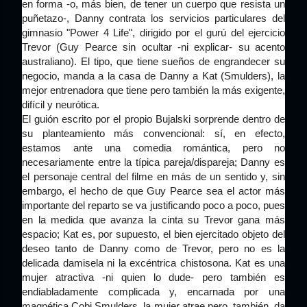
en forma -o, más bien, de tener un cuerpo que resista un
puñetazo-, Danny contrata los servicios particulares del
gimnasio "Power 4 Life", dirigido por el gurú del ejercicio
Trevor (Guy Pearce sin ocultar -ni explicar- su acento
australiano). El tipo, que tiene sueños de engrandecer su
negocio, manda a la casa de Danny a Kat (Smulders), la
mejor entrenadora que tiene pero también la más exigente,
difícil y neurótica.
El guión escrito por el propio Bujalski sorprende dentro de
su planteamiento más convencional: sí, en efecto,
estamos ante una comedia romántica, pero no
necesariamente entre la típica pareja/dispareja; Danny es
el personaje central del filme en más de un sentido y, sin
embargo, el hecho de que Guy Pearce sea el actor más
importante del reparto se va justificando poco a poco, pues
en la medida que avanza la cinta su Trevor gana más
espacio; Kat es, por supuesto, el bien ejercitado objeto del
deseo tanto de Danny como de Trevor, pero no es la
delicada damisela ni la excéntrica chistosona. Kat es una
mujer atractiva -ni quien lo dude- pero también es
endiabladamente complicada y, encarnada por una
magnética Cobi Smulders, la mujer atrae pero, también, da