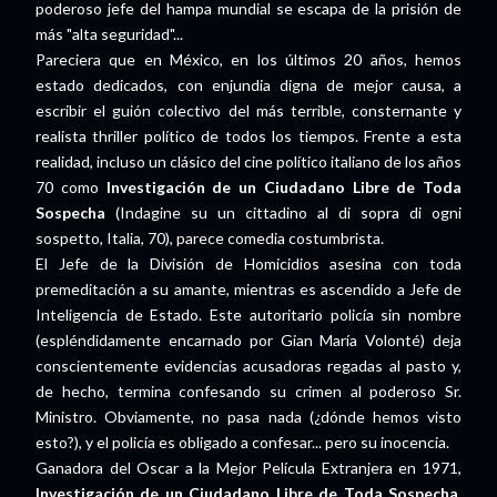
poderoso jefe del hampa mundial se escapa de la prisión de
más "alta seguridad"...
Pareciera que en México, en los últimos 20 años, hemos
estado dedicados, con enjundia digna de mejor causa, a
escribir el guión colectivo del más terrible, consternante y
realista thriller político de todos los tiempos. Frente a esta
realidad, incluso un clásico del cine político italiano de los años
70 como
Investigación de un Ciudadano Libre de Toda
Sospecha
(Indagine su un cittadino al di sopra di ogni
sospetto, Italia, 70), parece comedia costumbrista.
El Jefe de la División de Homicidios asesina con toda
premeditación a su amante, mientras es ascendido a Jefe de
Inteligencia de Estado. Este autoritario policía sin nombre
(espléndidamente encarnado por Gian María Volonté) deja
conscientemente evidencias acusadoras regadas al pasto y,
de hecho, termina confesando su crimen al poderoso Sr.
Ministro. Obviamente, no pasa nada (¿dónde hemos visto
esto?), y el policía es obligado a confesar... pero su inocencia.
Ganadora del Oscar a la Mejor Película Extranjera en 1971,
Investigación de un Ciudadano Libre de Toda Sospecha
,