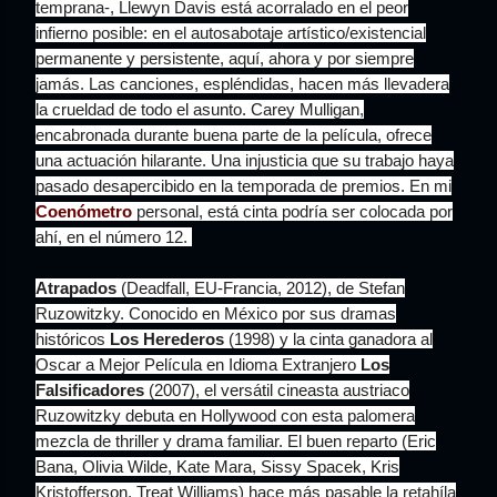
temprana-, Llewyn Davis está acorralado en el peor
infierno posible: en el autosabotaje artístico/existencial
permanente y persistente, aquí, ahora y por siempre
jamás. Las canciones, espléndidas, hacen más llevadera
la crueldad de todo el asunto. Carey Mulligan,
encabronada durante buena parte de la película, ofrece
una actuación hilarante. Una injusticia que su trabajo haya
pasado desapercibido en la temporada de premios. En mi
Coenómetro
personal, está cinta podría ser colocada por
ahí, en el número 12.
Atrapados
(Deadfall, EU-Francia, 2012), de Stefan
Ruzowitzky. Conocido en México por sus dramas
históricos
Los Herederos
(1998) y la cinta ganadora al
Oscar a Mejor Película en Idioma Extranjero
Los
Falsificadores
(2007), el versátil cineasta austriaco
Ruzowitzky debuta en Hollywood con esta palomera
mezcla de thriller y drama familiar. El buen reparto (Eric
Bana, Olivia Wilde, Kate Mara, Sissy Spacek, Kris
Kristofferson, Treat Williams) hace más pasable la retahíla