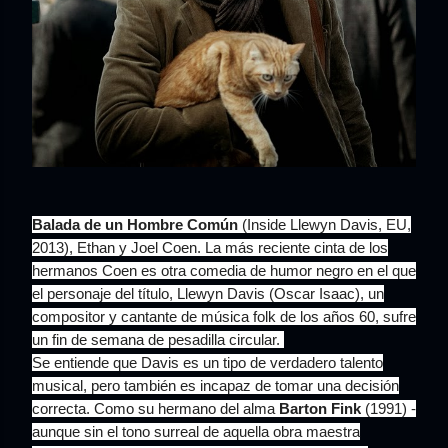
Balada de un Hombre Común
(Inside Llewyn Davis,
EU,
2013), Ethan y Joel Coen. La más reciente cinta de los
hermanos Coen es otra comedia de humor negro en el que
el personaje del título, Llewyn Davis (Oscar Isaac), un
compositor y cantante de música folk de los años 60, sufre
un fin de semana de pesadilla circular.
Se entiende que Davis es un tipo de verdadero talento
musical, pero también es incapaz de tomar una decisión
correcta. Como su hermano del alma
Barton Fink
(1991) -
aunque sin el tono surreal de aquella obra maestra