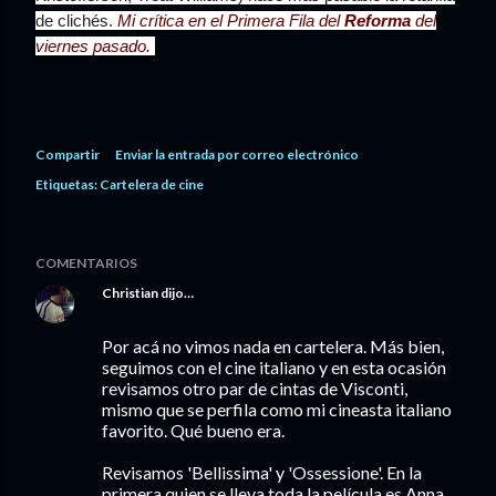
de clichés.
Mi crítica en el Primera Fila del
Reforma
del
viernes pasado.
Compartir
Enviar la entrada por correo electrónico
Etiquetas:
Cartelera de cine
COMENTARIOS
Christian
dijo…
Por acá no vimos nada en cartelera. Más bien,
seguimos con el cine italiano y en esta ocasión
revisamos otro par de cintas de Visconti,
mismo que se perfila como mi cineasta italiano
favorito. Qué bueno era.
Revisamos 'Bellissima' y 'Ossessione'. En la
primera quien se lleva toda la película es Anna