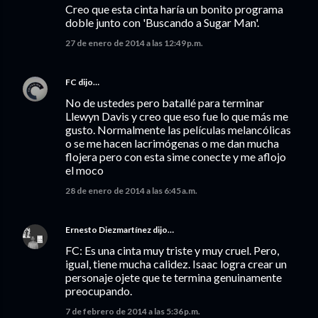
Creo que esta cinta haría un bonito programa
doble junto con 'Buscando a Sugar Man'.
27 de enero de 2014 a las 12:49 p.m.
FC
dijo…
No de ustedes pero batallé para terminar
Llewyn Davis y creo que eso fue lo que más me
gusto. Normalmente las películas melancólicas
o se me hacen lacrimógenas o me dan mucha
flojera pero con esta sime conecte y me aflojo
el moco
28 de enero de 2014 a las 6:45 a.m.
Ernesto Diezmartínez
dijo…
FC: Es una cinta muy triste y muy cruel. Pero,
igual, tiene mucha calidez. Isaac logra crear un
personaje ojete que te termina genuinamente
preocupando.
7 de febrero de 2014 a las 5:36 p.m.