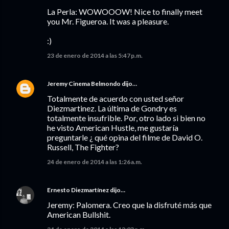
La Perla: WOWOOOW! Nice to finally meet
you Mr. Figueroa. It was a pleasure.
:)
23 de enero de 2014 a las 5:47 p.m.
Jeremy Cinema Belmondo
dijo…
Totalmente de acuerdo con usted señor
Diezmartinez. La última de Gondry es
totalmente insufrible. Por, otro lado si bien no
he visto American Hustle, me gustaría
preguntarle ¿ qué opina del filme de David O.
Russell, The Fighter?
24 de enero de 2014 a las 1:26 a.m.
Ernesto Diezmartínez
dijo…
Jeremy: Palomera. Creo que la disfruté más que
American Bullshit.