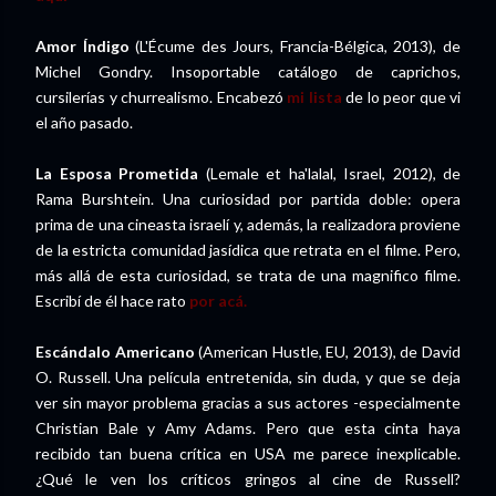
Amor Índigo
(L'Écume des Jours, Francia-Bélgica, 2013), de
Michel Gondry. Insoportable catálogo de caprichos,
cursilerías y churrealismo. Encabezó
mi lista
de lo peor que vi
el año pasado.
La Esposa Prometida
(Lemale et ha'lalal, Israel, 2012), de
Rama Burshtein. Una curiosidad por partida doble: opera
prima de una cineasta israelí y, además, la realizadora proviene
de la estricta comunidad jasídica que retrata en el filme. Pero,
más allá de esta curiosidad, se trata de una magnifico filme.
Escribí de él hace rato
por acá.
Escándalo Americano
(American Hustle, EU, 2013), de David
O. Russell. Una película entretenida, sin duda, y que se deja
ver sin mayor problema gracias a sus actores -especialmente
Christian Bale y Amy Adams. Pero que esta cinta haya
recibido tan buena crítica en USA me parece inexplicable.
¿Qué le ven los críticos gringos al cine de Russell?