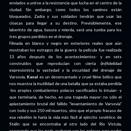
enviados a unirse a la resistencia que lucha en el centro de la
ciudad. Sin embargo, como todos los caminos están
bloqueados, Zadra y sus soldados tendrán que usar las
cloacas para llegar a su destino. Previsiblemente, ese
laberinto de agua, basura y mierda, será una tumba para los
tres grupos perdidos en el drenaje.
Filmada en blanco y negro en exteriores reales que aún
mostraban los estragos de la guerra -la película fue realizada
13 años después de los acontecimientos- y en sets
construidos que reproducían con cierta (in)fidelidad
expresionista la vastedad y la oscuridad del drenaje de
Varsovia,
Kanal
es un desencantado y cruel filme bélico que
nos muestra la inutilidad de una batalla que ya estaba perdida
-los propios combatientes polacos sacrificados lo intuían- y
que terminaría, de hecho, en una tragedia mayor: no sólo el
aplastamiento brutal del fallido "levantamiento de Varsovia"
con todo y sus 250 mil muertos, sino que el propio fracaso de
esa rebelión le haría la vida más fácil al ejército soviético de
Stalin que se encontraba al otro lado del Río Vístula,
esperando que los nazis acabaran con los polacos para poder