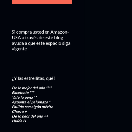
Si compra usted en Amazon-
USA a través de este blog,
ayuda a que este espacio siga
vigente
¿Y las estrellitas, qué?
De lo mejor del año
****
Excelente
***
Vale la pena
**
Aguanta el palomazo
*
Fallida con algún mérito
-
Churro
+
De lo peor del año
++
Huída
H