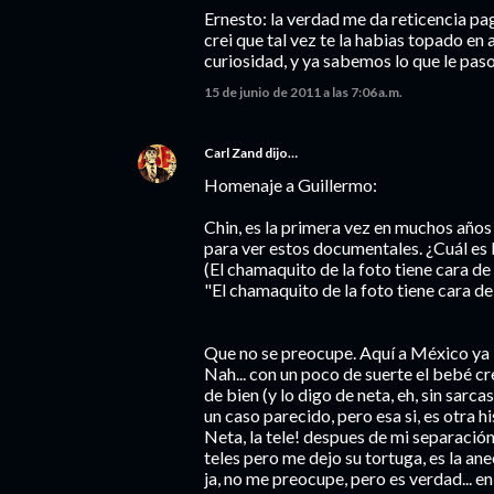
Ernesto: la verdad me da reticencia pag
crei que tal vez te la habias topado en
curiosidad, y ya sabemos lo que le paso 
15 de junio de 2011 a las 7:06 a.m.
Carl Zand
dijo…
Homenaje a Guillermo:
Chin, es la primera vez en muchos años 
para ver estos documentales. ¿Cuál es l
(El chamaquito de la foto tiene cara de
"El chamaquito de la foto tiene cara d
Que no se preocupe. Aquí a México ya l
Nah... con un poco de suerte el bebé c
de bien (y lo digo de neta, eh, sin sarc
un caso parecido, pero esa si, es otra hi
Neta, la tele! despues de mi separación, 
teles pero me dejo su tortuga, es la a
ja, no me preocupe, pero es verdad... en