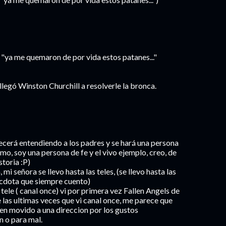
e "ya me quemaron de por vida estos patanes..."
legó Winston Churchill a resolverle la bronca.
recerá entendiendo a los padres y se hará una persona
asmo, soy una persona de fe y el vivo ejemplo, creo, de
storia :P)
mi señora se llevo hasta las teles, (se llevo hasta las
necdota que siempre cuento)
 tele ( canal once) vi por primera vez Fallen Angels de
ue las ultimas veces que vi canal once, me parece que
ien movido a una direccion por los gustos
en o para mal.