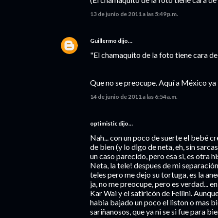
13 de junio de 2011 a las 5:49 p.m.
Guillermo
dijo…
"El chamaquito de la foto tiene cara d
Que no se preocupe. Aquí a México ya l
14 de junio de 2011 a las 6:54 a.m.
optimistic dijo…
Nah... con un poco de suerte el bebé c
de bien (y lo digo de neta, eh, sin sarc
un caso parecido, pero esa si, es otra hi
Neta, la tele! despues de mi separación, 
teles pero me dejo su tortuga, es la a
ja, no me preocupe, pero es verdad... en
Kar Wai y el satiricón de Fellini. Aunq
habia bajado un poco el liston o mas b
sariñanosos, que ya ni se si fue para bi