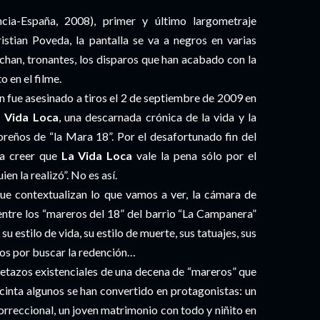
ia-España, 2008), primer y último largometraje
istian Poveda, la pantalla se va a negros en varias
chan, tronantes, los disparos que han acabado con la
o en el filme.
n fue asesinado a tiros el 2 de septiembre de 2009 en
 Vida Loca
, una descarnada crónica de la vida y la
oreños de “la Mara 18”. Por el desafortunado fin del
 a creer que
La Vida Loca
vale la pena sólo por el
en la realizó”. No es así.
ue contextualizan lo que vamos a ver, la cámara de
entre los “mareros del 18” del barrio “La Campanera”
 estilo de vida, su estilo de muerte, sus tatuajes, sus
ntos por buscar la redención…
etazos existenciales de una decena de “mareros” que
 cinta algunos se han convertido en protagonistas: un
orreccional, un joven matrimonio con todo y niñito en