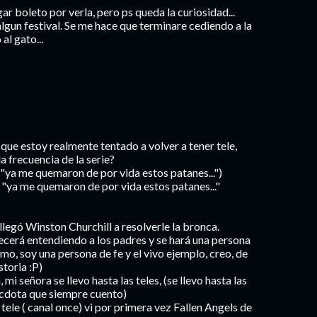
ar boleto por verla, pero ps queda la curiosidad...
 algun festival. Se me hace que terminare cediendo a la
al gato...
que estoy realmente tentado a volver a tener tele,
a frecuencia de la serie?
 "ya me quemaron de por vida estos patanes...")
e "ya me quemaron de por vida estos patanes..."
legó Winston Churchill a resolverle la bronca.
recerá entendiendo a los padres y se hará una persona
asmo, soy una persona de fe y el vivo ejemplo, creo, de
storia :P)
mi señora se llevo hasta las teles, (se llevo hasta las
necdota que siempre cuento)
 tele ( canal once) vi por primera vez Fallen Angels de