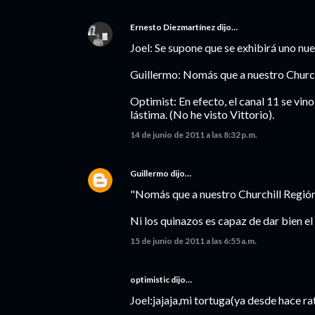
Ernesto Diezmartínez
dijo…
Joel: Se supone que se exhibirá uno nue
Guillermo: Nomás que a nuestro Churchi
Optimist: En efecto, el canal 11 se vi
lástima. (No he visto Vittorio).
14 de junio de 2011 a las 8:32 p.m.
Guillermo
dijo…
"Nomás que a nuestro Churchill Región 4
Ni los quinazos es capaz de dar bien el
15 de junio de 2011 a las 6:55 a.m.
optimistic dijo…
Joel:jajaja,mi tortuga(ya desde hace ra