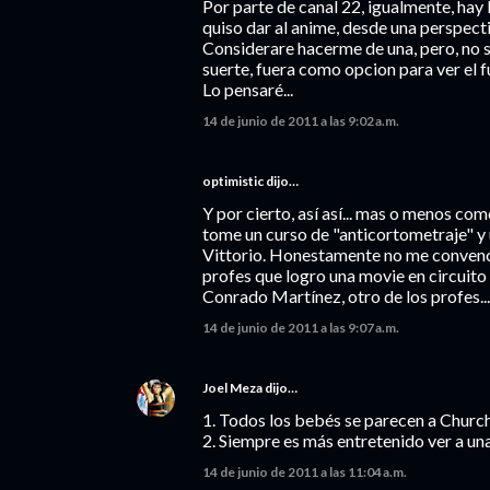
Por parte de canal 22, igualmente, hay
quiso dar al anime, desde una perspecti
Considerare hacerme de una, pero, no 
suerte, fuera como opcion para ver el 
Lo pensaré...
14 de junio de 2011 a las 9:02 a.m.
optimistic dijo…
Y por cierto, así así... mas o menos c
tome un curso de "anticortometraje" y 
Vittorio. Honestamente no me convenció
profes que logro una movie en circuit
Conrado Martínez, otro de los profes...
14 de junio de 2011 a las 9:07 a.m.
Joel Meza
dijo…
1. Todos los bebés se parecen a Churchi
2. Siempre es más entretenido ver a una
14 de junio de 2011 a las 11:04 a.m.