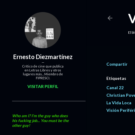
El b
Ernesto Diezmartínez
Compartir
Crítico de cine que publica
en Letras Libres y otros
lugares más... Miembro de
Etiquetas
FIPRESCI.
VISITAR PERFIL
Canal 22
Christian Pov
La Vida Loca
Visión Perifér
Who am I? I'm the guy who does
his fucking job... You must be the
other guy!