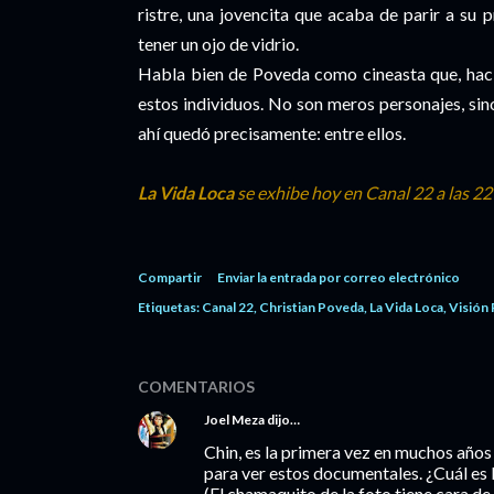
ristre, una jovencita que acaba de parir a su 
tener un ojo de vidrio.
Habla bien de Poveda como cineasta que, hacia 
estos individuos. No son meros personajes, sino
ahí quedó precisamente: entre ellos.
La Vida Loca
se exhibe hoy en Canal 22 a las 2
Compartir
Enviar la entrada por correo electrónico
Etiquetas:
Canal 22
Christian Poveda
La Vida Loca
Visión 
COMENTARIOS
Joel Meza
dijo…
Chin, es la primera vez en muchos años 
para ver estos documentales. ¿Cuál es l
(El chamaquito de la foto tiene cara de