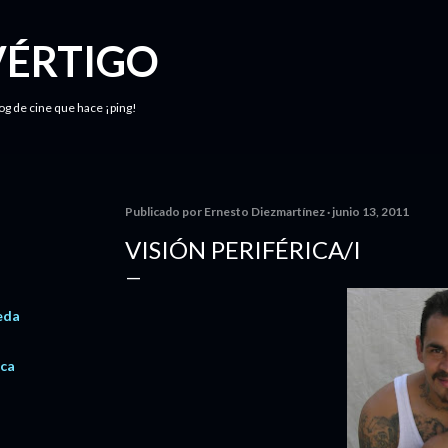
Ir al contenido principal
VÉRTIGO
log de cine que hace ¡ping!
Publicado por
Ernesto Diezmartínez
junio 13, 2011
VISIÓN PERIFÉRICA/I
eda
ica