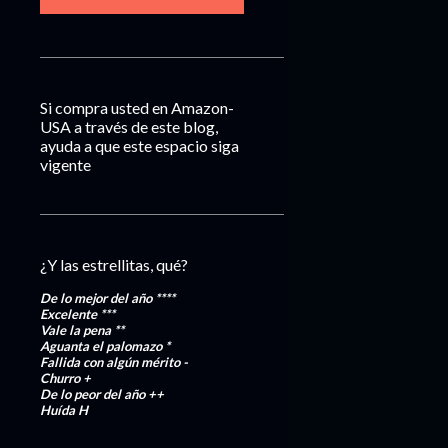
Si compra usted en Amazon-
USA a través de este blog,
ayuda a que este espacio siga
vigente
¿Y las estrellitas, qué?
De lo mejor del año
****
Excelente
***
Vale la pena
**
Aguanta el palomazo
*
Fallida con algún mérito
-
Churro
+
De lo peor del año
++
Huída
H