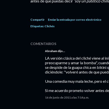
antes de que puedas decir
'soy un patético chill
Compartir
Enviar la entrada por correo electrónico
Etiquetas:
Clichés
COMENTARIOS
Abraham dijo…
LA versión clásica del cliché viene al i
preocuparme y amar la bomba", cuando 
se despide de la guapa chica en bikini
diciéndole: "volveré antes de que pued
Una comedia muy mala leche, pero el cli
Si me acuerdo prometo volver antes de
16 de junio de 2011 a las 7:14 p.m.