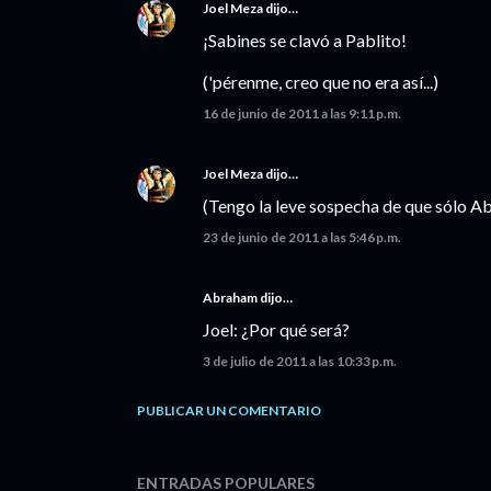
Joel Meza
dijo…
¡Sabines se clavó a Pablito!
('pérenme, creo que no era así...)
16 de junio de 2011 a las 9:11 p.m.
Joel Meza
dijo…
(Tengo la leve sospecha de que sólo Ab
23 de junio de 2011 a las 5:46 p.m.
Abraham dijo…
Joel: ¿Por qué será?
3 de julio de 2011 a las 10:33 p.m.
PUBLICAR UN COMENTARIO
ENTRADAS POPULARES