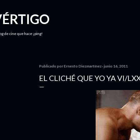
Ir al contenido principal
VÉRTIGO
log de cine que hace ¡ping!
Publicado por
Ernesto Diezmartínez
junio 16, 2011
EL CLICHÉ QUE YO YA VI/LXX