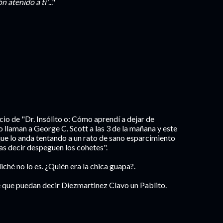
ón atenido a tí'
..."
nicio de "Dr. Insólito o: Cómo aprendí a dejar de
llaman a George C. Scott a las 3 de la mañana y este
 que lo anda tentando a un rato de sano esparcimiento
as decir despeguen los cohetes".
ché no lo es. ¿Quién era la chica guapa?.
 que puedan decir Diezmartinez Clavo un Pablito.