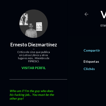
El b
Ernesto Diezmartínez
Compartir
Crítico de cine que publica
en Letras Libres y otros
lugares más... Miembro de
Etiquetas
FIPRESCI.
VISITAR PERFIL
Clichés
Who am I? I'm the guy who does
his fucking job... You must be the
other guy!