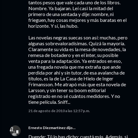
tantos pesos que vale cada uno de los libros.
Nombre. Ya bajaran. Leí casi la mitad del
primero de una sentada y dije: nombre, ni
frieguen, hay cosas mejores y más baratas en el
horizonte. Y sí, las hubo.
Las novelas negras suecas son así: muchas, pero
algunas sobrevaloradísimas. Quizá la mayoría.
Claramente su vida es la mesa de novedades, la
remesa de botadero y en el inter, su posible
venta para la adaptación. Ya entrados en eso,
una fregada novela que me extraña que ande
perdida por ahí y sin tutor, de esa avalancha de
títulos, es la de La Casa de Hielo de Inger
Frimansson. Me atrapó más que esta novela de
Larsson, y sin tener su boom editorial
registrado en no sé cuántos medidores. Y no
tiene película. Sniff...
21 de agosto de 2010 a las 12:57 p.m.
Ernesto Diezmartínez
dijo…
Duende: Tü lo has dicho: cuestá más. Además, si