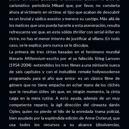
carismático periodista Mikael que, por favor, no convierta
ahora al victimario en víctima: el tipo que acaban de descubrir
es un brutal y sádico asesino y merece su castigo. Más allá de
los matices que uno pueda hacerle a esta aseveración, resulta
refrescante ver que, en este sólido
thriller
con
serial-killer
en
ristre, no hay el menor intento de justificar al villano. En todo
caso, se le explica; pero nunca se le disculpa.
La primera de tres cintas basadas en el fenómeno mundial
literario
Millennium
escrito por el ya fallecido Stieg Larsson
(1954-2004) -extendidos los tres filmes a una miniserie sueca
de seis capítulos y con el ineludible
remake
hollywoodense
programado para el año que entra- es un clásico filme de
género que no tiene empacho en echar mano de los clichés
que le resultan útiles sin que, en ningún momento, la cinta
caiga en la mera rutina. A esto ayuda, además de un muy
competente reparto, la ágil dirección del cineasta danés
Oplev, quien no pierde el hilo de la enredada trama policial,
bien ayudado por la espléndida edición de Anne Osterud, que
usa todos los recursos a su alcance (disolvencias,