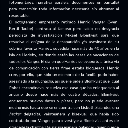
fotomontajes, narrativa paralela, documentos en pantalla)
para transmitir toda información necesaria sin abrumar al
respetable.
El octogenario empresario retirado Henrik Vanger (Sven-
Bertil Taube) contrata al famoso pero caído en desgracia
periodista de investigación Mikael Blomkvist para que
resuelva el enigma de la desaparición y/o asesinato de su
sobrina favorita Harriet, sucedida hace más de 40 años en la
isla de Hedeby, en donde están las casas de vacaciones de
todos los Vanger. El día en que Harriet se evaporó, la única vía
de comunicación con tierra firme estaba bloqueada. Henrik
cree, por ello, que sólo un miembro de la familia pudo haber
asesinado a la muchacha, así que le pide a Blomkvist que, cual
Poirot escandinavo, resuelva ese caso que ha enloquecido al
anciano desde hace más de cuatro décadas. Blomkvist
encuentra nuevos datos y pistas, pero no puede avanzar
mucho más hasta que se encuentra con Lisbeth Salander, una
hacker
delgadita, veinteañera y bisexual, que había sido
contratado por Vanger para investigar a Blomkvist antes de
ofrecerle la chamba. De alguna manera, Salander -quien puede