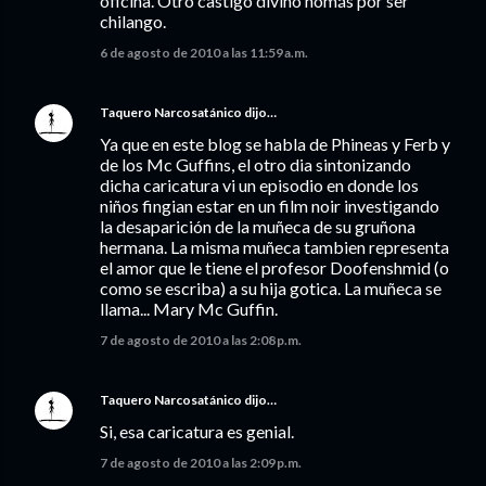
oficina. Otro castigo divino nomás por ser
chilango.
6 de agosto de 2010 a las 11:59 a.m.
Taquero Narcosatánico
dijo…
Ya que en este blog se habla de Phineas y Ferb y
de los Mc Guffins, el otro dia sintonizando
dicha caricatura vi un episodio en donde los
niños fingian estar en un film noir investigando
la desaparición de la muñeca de su gruñona
hermana. La misma muñeca tambien representa
el amor que le tiene el profesor Doofenshmid (o
como se escriba) a su hija gotica. La muñeca se
llama... Mary Mc Guffin.
7 de agosto de 2010 a las 2:08 p.m.
Taquero Narcosatánico
dijo…
Si, esa caricatura es genial.
7 de agosto de 2010 a las 2:09 p.m.