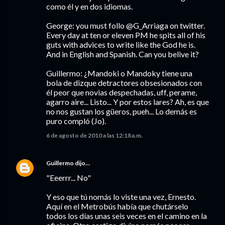
como él y en dos idiomas.
George: you must follo @G_Arriaga on twitter.
Every day at ten or eleven PM he spits all of his
guts with advices to write like the God he is.
And in English and Spanish. Can you belive it?
Guillermo: ¿Mandoki o Mandoky tiene una
bola de dizque detractores obsesionados con
él peor que novias despechadas, uff, perame,
agarro aire... Listo... Y por estos lares? Ah, es que
no nos gustan los güeros, pueh... Lo demás es
puro compló (Jo).
6 de agosto de 2010 a las 12:18 a.m.
Guillermo
dijo…
"Eeerrr... No"
Y eso que tú nomás lo viste una vez, Ernesto.
Aquí en el Metrobús había que chutárselo
todos los días unas seis veces en el camino en la