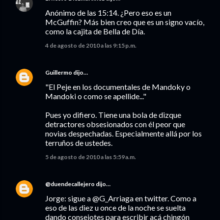
Anónimo de las 15:14. ¿Pero eso es un
McGuffin? Más bien creo que es un signo vacío,
como la cajita de Bella de Día.
4 de agosto de 2010 a las 9:15 p.m.
Guillermo
dijo…
"El Peje en los documentales de Mandoky o
Mandoki o como se apellide..."
Pues yo difiero. Tiene una bola de dizque
detractores obsesionados con él peor que
novias despechadas. Especialmente allá por los
terruños de ustedes.
5 de agosto de 2010 a las 5:59 a.m.
@duendecallejero
dijo…
Jorge: sigue a @G_Arriaga en twitter. Como a
eso de las diez u once de la noche se suelta
dando consejotes para escribir acá chingón