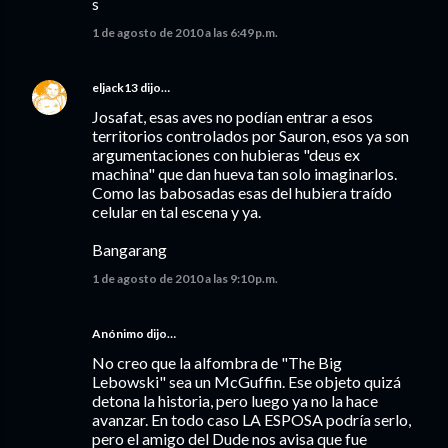
s
1 de agosto de 2010 a las 6:49 p.m.
eljack13
dijo…
Josafat, esas aves no podían entrar a esos
territorios controlados por Sauron, esos ya son
argumentaciones con hubieras "deus ex
machina" que dan hueva tan solo imaginarlos.
Como las babosadas esas del hubiera traído
celular en tal escena y ya.
Bangarang
1 de agosto de 2010 a las 9:10 p.m.
Anónimo dijo…
No creo que la alfombra de "The Big
Lebowski" sea un McGuffin. Ese objeto quizá
detona la historia, pero luego ya no la hace
avanzar. En todo caso LA ESPOSA podría serlo,
pero el amigo del Dude nos avisa que fue