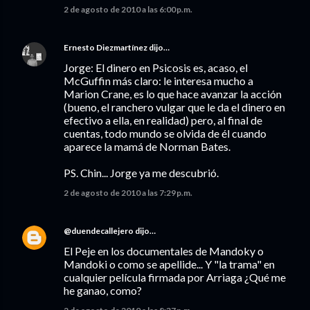
2 de agosto de 2010 a las 6:00 p.m.
Ernesto Diezmartínez
dijo…
Jorge: El dinero en Psicosis es, acaso, el
McGuffin más claro: le interesa mucho a
Marion Crane, es lo que hace avanzar la acción
(bueno, el ranchero vulgar que le da el dinero en
efectivo a ella, en realidad) pero, al final de
cuentas, todo mundo se olvida de él cuando
aparece la mamá de Norman Bates.
PS. Chin... Jorge ya me descubrió.
2 de agosto de 2010 a las 7:29 p.m.
@duendecallejero
dijo…
El Peje en los documentales de Mandoky o
Mandoki o como se apellide... Y "la trama" en
cualquier película firmada por Arriaga ¿Qué me
he ganao, como?