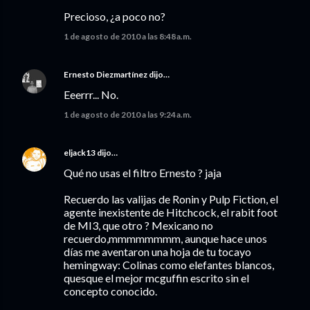
Precioso, ¿a poco no?
1 de agosto de 2010 a las 8:48 a.m.
Ernesto Diezmartínez
dijo…
Eeerrr... No.
1 de agosto de 2010 a las 9:24 a.m.
eljack13
dijo…
Qué no usas el filtro Ernesto ? jaja
Recuerdo las valijas de Ronin y Pulp Fiction, el
agente inexistente de Hitchcock, el rabit foot
de MI3, que otro ? Mexicano no
recuerdo,mmmmmmmm, aunque hace unos
días me aventaron una hoja de tu tocayo
hemingway: Colinas como elefantes blancos,
quesque el mejor mcguffin escrito sin el
concepto conocido.