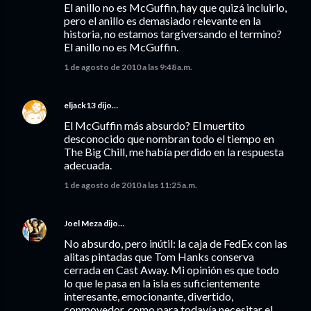
El anillo no es McGuffin, hay que quizá incluirlo,
pero el anillo es demasiado relevante en la
historia, no estamos targiversando el termino?
El anillo no es McGuffin.
1 de agosto de 2010 a las 9:48 a.m.
eljack13
dijo…
El McGuffin más absurdo? El muertito
desconocido que nombran todo el tiempo en
The Big Chill, me había perdido en la respuesta
adecuada.
1 de agosto de 2010 a las 11:25 a.m.
Joel Meza
dijo…
No absurdo, pero inútil: la caja de FedEx con las
alitas pintadas que Tom Hanks conserva
cerrada en Cast Away. Mi opinión es que todo
lo que le pasa en la isla es suficientemente
interesante, emocionante, divertido,
conmovedor, como para todavía necesitar el