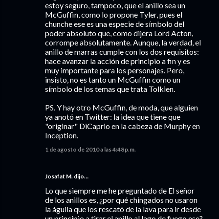
estoy seguro, tampoco, que el anillo sea un
McGuffin, como lo propone Tyler, pues el
chunche ese es una especie de símbolo del
poder absoluto que, como dijera Lord Acton,
corrompe absolutamente. Aunque, la verdad, el
anillo de marras cumple con los dos requisitos:
hace avanzar la acción de principio a fin y es
muy importante para los personajes. Pero,
insisto, no es tanto un McGuffin como un
símbolo de los temas que trata Tolkien.
PS. Y hay otro McGuffin, de moda, que alguien
ya anotó en Twitter: la idea que tiene que
"originar" DiCaprio en la cabeza de Murphy en
Inception.
1 de agosto de 2010 a las 4:48 p.m.
Josafat M. dijo…
Lo que siempre me he preguntado de El señor
de los anillos es, ¿por qué chingados no usaron
la águila que los rescató de la lava para ir desde
un principio a tirar el anillo al lago de fuego ese?