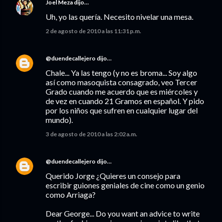
Joel Meza
dijo…
Uh, yo las quería. Necesito nivelar una mesa.
2 de agosto de 2010 a las 11:31 p.m.
@duendecallejero
dijo…
Chale... Ya las tengo (y no es broma... Soy algo
así como masoquista consagrado, veo Tercer
Grado cuando me acuerdo que es miércoles y
de vez en cuando 21 Gramos en español. Y pido
por los niños que sufren en cualquier lugar del
mundo).
3 de agosto de 2010 a las 2:02 a.m.
@duendecallejero
dijo…
Querido Jorge ¿Quieres un consejo para
escribir guiones geniales de cine como un genio
como Arriaga?
Dear George... Do you want an advice to write