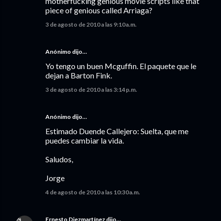
motherfucking genious movie scripts like that
piece of genious called Arriaga?
3 de agosto de 2010 a las 9:10 a.m.
Anónimo dijo…
Yo tengo un buen Mcguffin. El paquete que le
dejan a Barton Fink.
3 de agosto de 2010 a las 3:14 p.m.
Anónimo dijo…
Estimado Duende Callejero: Suelta, que me
puedes cambiar la vida.
Saludos,
Jorge
4 de agosto de 2010 a las 10:30 a.m.
Ernesto Diezmartínez
dijo…