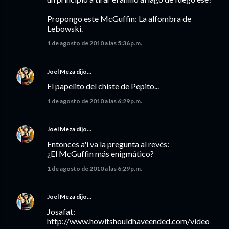
Propongo este McGuffin: La alfombra de
Lebowski.
1 de agosto de 2010 a las 5:36 p.m.
Joel Meza
dijo…
El papelito del chiste de Pepito...
1 de agosto de 2010 a las 6:29 p.m.
Joel Meza
dijo…
Entonces a'i va la pregunta al revés:
¿El McGuffin más enigmático?
1 de agosto de 2010 a las 6:29 p.m.
Joel Meza
dijo…
Josafat:
http://www.howitshouldhaveended.com/video