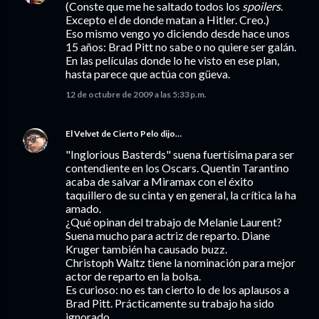
(Conste que me he saltado todos los
spoilers
.
Excepto el de donde matan a Hitler. Creo.)
Eso mismo vengo yo diciendo desde hace unos
15 años: Brad Pitt no sabe o no quiere ser galán.
En las películas donde lo he visto en ese plan,
hasta parece que actúa con güeva.
12 de octubre de 2009 a las 5:33 p.m.
El Velvet de Cierto Pelo
dijo…
"Inglorious Basterds" suena fuertísima para ser
contendiente en los Oscars. Quentin Tarantino
acaba de salvar a Miramax con el éxito
taquillero de su cinta y en general, la crítica la ha
amado.
¿Qué opinan del trabajo de Melanie Laurent?
Suena mucho para actriz de reparto. Diane
Kruger también ha causado buzz.
Christoph Waltz tiene la nominación para mejor
actor de reparto en la bolsa.
Es curioso: no es tan cierto lo de los aplausos a
Brad Pitt. Prácticamente su trabajo ha sido
ignorado.