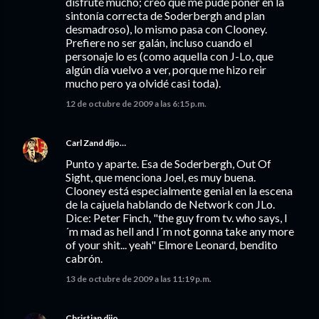
disfruté mucho; creo que me pude poner en la
sintonía correcta de Soderbergh and plan
desmadroso), lo mismo pasa con Clooney.
Prefiere no ser galán, incluso cuando el
personaje lo es (como aquella con J-Lo, que
algún día vuelvo a ver, porque me hizo reir
mucho pero ya olvidé casi toda).
12 de octubre de 2009 a las 6:15 p.m.
Carl Zand
dijo…
Punto y aparte. Esa de Soderbergh, Out Of
Sight, que menciona Joel, es muy buena.
Clooney está especialmente genial en la escena
de la cajuela hablando de Network con JLo.
Dice: Peter Finch, "the guy from tv. who says, I
´m mad as hell and I´m not gonna take any more
of your shit... yeah" Elmore Leonard, bendito
cabrón.
13 de octubre de 2009 a las 11:19 p.m.
Christian
dijo…