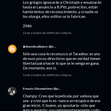
Los gringos ignorarán a Christoph y ensalzarán
hasta el cansancio a B.Pitt, pobrecitos, están
hambrientos de reconocimiento, y si nadie se
los otorga, ellos solitos se lo fabrican.
2046
11 de octubre de 2009 a las 1:38 p.m.
@duendecallejero
dijo…
Sólo una cosa le reconozco al Taradino: es uno
de esos pocos directores que en verdad tienen
libertad para hacer lo que se le venga en gana.
De momento, eso sí.
11 de octubre de 2009 a las 3:24 p.m.
Ernesto Diezmartínez
dijo…
Champy: Creo que la película, por valiosa que
sea -y creo que lo es- nunca se recupera de ese
gran inicio. Y, bueno, yo apostaría -sólo que
nunca apuesto: soy regiomontanamente codo-