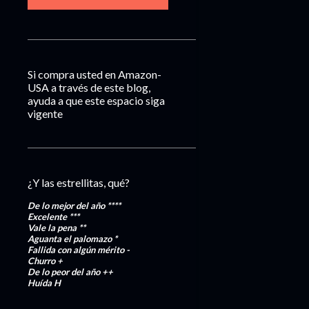
Si compra usted en Amazon-
USA a través de este blog,
ayuda a que este espacio siga
vigente
¿Y las estrellitas, qué?
De lo mejor del año
****
Excelente
***
Vale la pena
**
Aguanta el palomazo
*
Fallida con algún mérito
-
Churro
+
De lo peor del año
++
Huída
H