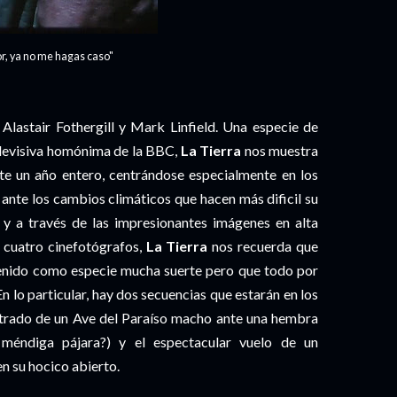
or, ya no me hagas caso"
lastair Fothergill y Mark Linfield. Una especie de
elevisiva homónima de la BBC,
La Tierra
nos muestra
nte un año entero, centrándose especialmente en los
 ante los cambios climáticos que hacen más dificil su
a y a través de las impresionantes imágenes en alta
 cuatro cinefotógrafos,
La Tierra
nos recuerda que
 tenido como especie mucha suerte pero que todo por
n lo particular, hay dos secuencias que estarán en los
ustrado de un Ave del Paraíso macho ante una hembra
méndiga pájara?) y el espectacular vuelo de un
n su hocico abierto.