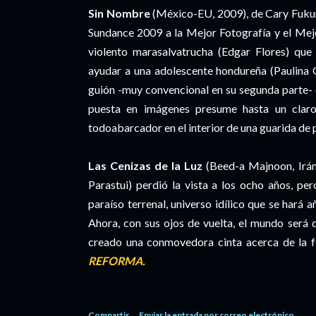
Sin Nombre
(México-EU, 2009), de Cary Fukun
Sundance 2009 a la Mejor Fotografía y el Mej
violento marasalvatrucha (Edgar Flores) que
ayudar a una adolescente hondureña (Paulina G
guión -muy convencional en su segunda parte- 
puesta en imágenes presume hasta un clar
todoabarcador en el interior de una guarida de 
Las Cenizas de la Luz
(Beed-a Majnoon, Irán,
Parastui) perdió la vista a los ocho años, pe
paraíso terrenal, universo idílico que se hará 
Ahora, con sus ojos de vuelta, el mundo será d
creado una conmovedora cinta acerca de la fe
REFORMA.
Compartir
Enviar la entrada por correo electrónico