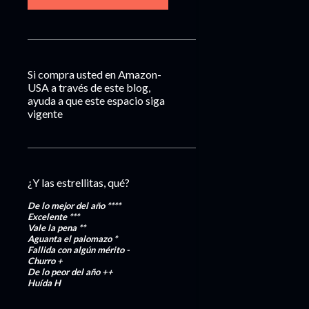
Si compra usted en Amazon-
USA a través de este blog,
ayuda a que este espacio siga
vigente
¿Y las estrellitas, qué?
De lo mejor del año
****
Excelente
***
Vale la pena
**
Aguanta el palomazo
*
Fallida con algún mérito
-
Churro
+
De lo peor del año
++
Huída
H