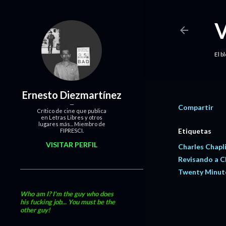
El b
Ernesto Diezmartínez
Compartir
Crítico de cine que publica
en Letras Libres y otros
lugares más... Miembro de
Etiquetas
FIPRESCI.
VISITAR PERFIL
Charles Chapl
Revisando a C
Twenty Minute
Who am I? I'm the guy who does
his fucking job... You must be the
other guy!