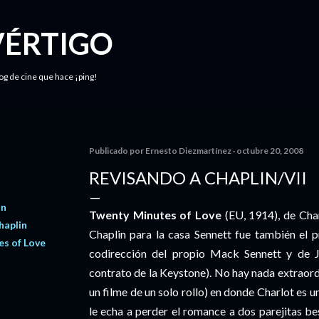
Ir al contenido principal
VÉRTIGO
log de cine que hace ¡ping!
Publicado por
Ernesto Diezmartínez
octubre 20, 2008
REVISANDO A CHAPLIN/VII
in
Twenty Minutes of Love
(EU, 1914), de Char
haplin
Chaplin para la casa Sennett fue también el p
s of Love
codirección del propio Mack Sennett y de 
contrato de la Keystone). No hay nada extraordi
un filme de un solo rollo) en donde Charlot es 
le echa a perder el romance a dos parejitas b