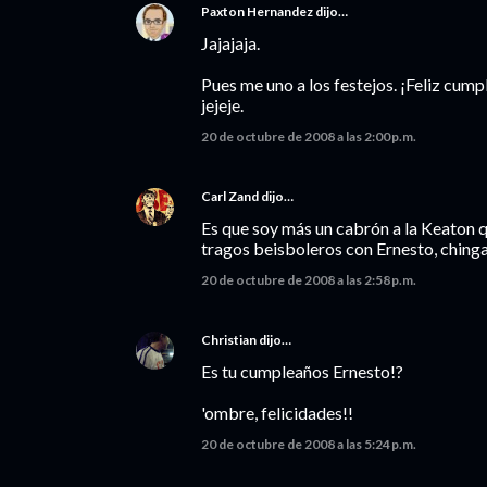
Paxton Hernandez
dijo…
Jajajaja.
Pues me uno a los festejos. ¡Feliz cump
jejeje.
20 de octubre de 2008 a las 2:00 p.m.
Carl Zand
dijo…
Es que soy más un cabrón a la Keaton qu
tragos beisboleros con Ernesto, ching
20 de octubre de 2008 a las 2:58 p.m.
Christian
dijo…
Es tu cumpleaños Ernesto!?
'ombre, felicidades!!
20 de octubre de 2008 a las 5:24 p.m.