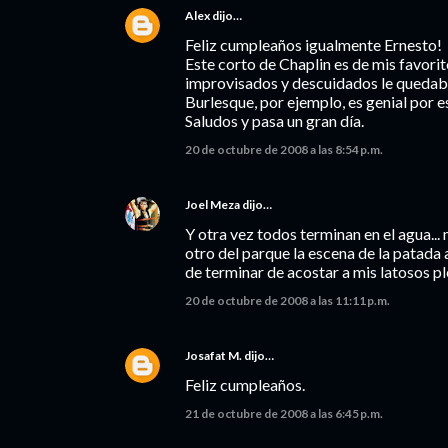
Alex
dijo…
Feliz cumpleaños igualmente Ernesto!
Este corto de Chaplin es de mis favori
improvisados y descuidados le quedaba
Burlesque, por ejemplo, es genial por e
Saludos y pasa un gran día.
20 de octubre de 2008 a las 8:54 p.m.
Joel Meza
dijo…
Y otra vez todos terminan en el agua... 
otro del parque la escena de la patada 
de terminar de acostar a mis latosos pl
20 de octubre de 2008 a las 11:11 p.m.
Josafat M.
dijo…
Feliz cumpleaños.
21 de octubre de 2008 a las 6:45 p.m.