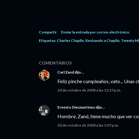
Compartir
Enviar la entrada por correo electrónico
Etiquetas:
Charles Chaplin
Revisando a Chaplin
Twenty Mi
COMENTARIOS
Carl Zand
dijo…
Feliz pinche cumpleaños, vato... Unas c
20 de octubre de 2008 a las 12:27 p.m.
Ernesto Diezmartínez
dijo…
Hombre, Zand, tiene mucho que ver con 
20 de octubre de 2008 a las 1:07 p.m.