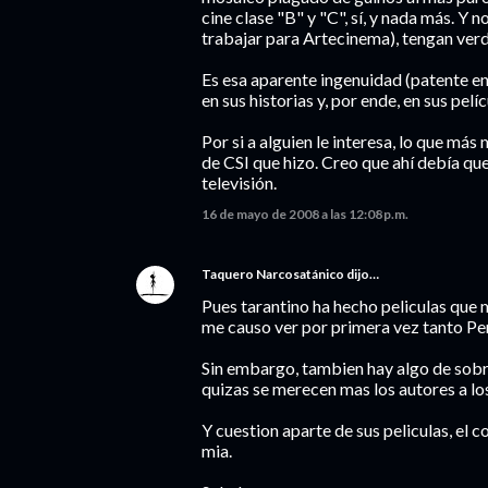
cine clase "B" y "C", sí, y nada más. Y
trabajar para Artecinema), tengan ve
Es esa aparente ingenuidad (patente en
en sus historias y, por ende, en sus pelíc
Por si a alguien le interesa, lo que má
de CSI que hizo. Creo que ahí debía que
televisión.
16 de mayo de 2008 a las 12:08 p.m.
Taquero Narcosatánico
dijo…
Pues tarantino ha hecho peliculas que
me causo ver por primera vez tanto Perr
Sin embargo, tambien hay algo de sobre
quizas se merecen mas los autores a lo
Y cuestion aparte de sus peliculas, el
mia.