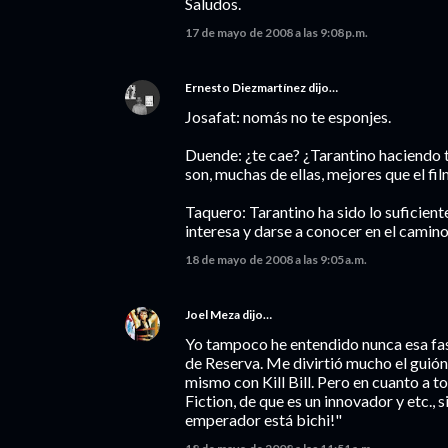
Saludos.
17 de mayo de 2008 a las 9:08 p.m.
Ernesto Diezmartínez
dijo…
Josafat: nomás no te esponjes.
Duende: ¿te cae? ¿Tarantino haciendo 
son, muchas de ellas, mejores que el 
Taquero: Tarantino ha sido lo suficien
interesa y darse a conocer en el camino
18 de mayo de 2008 a las 9:05 a.m.
Joel Meza
dijo…
Yo tampoco he entendido nunca esa fas
de Reserva. Me divirtió mucho el guión
mismo con Kill Bill. Pero en cuanto a t
Fiction, de que es un innovador y etc., 
emperador está bichi!"