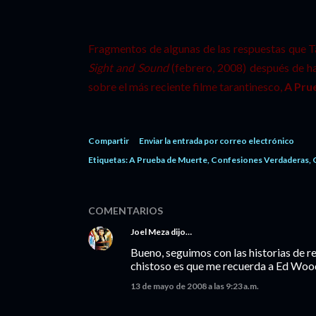
Fragmentos de algunas de las respuestas que Ta
Sight and Sound
(febrero, 2008) después de ha
sobre el más reciente filme tarantinesco,
A Pru
Compartir
Enviar la entrada por correo electrónico
Etiquetas:
A Prueba de Muerte
Confesiones Verdaderas
COMENTARIOS
Joel Meza
dijo…
Bueno, seguimos con las historias de re
chistoso es que me recuerda a Ed Wood
13 de mayo de 2008 a las 9:23 a.m.