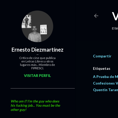
El b
Ernesto Diezmartínez
Compartir
Crítico de cine que publica
en Letras Libres y otros
lugares más... Miembro de
Etiquetas
FIPRESCI.
VISITAR PERFIL
A Prueba de 
Confesiones 
Quentin Taran
Who am I? I'm the guy who does
his fucking job... You must be the
other guy!