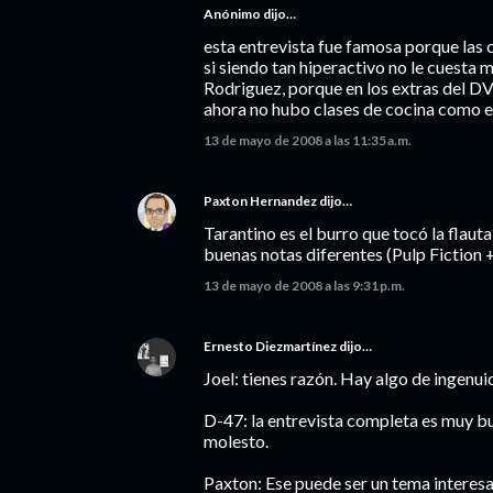
Anónimo dijo…
esta entrevista fue famosa porque las 
si siendo tan hiperactivo no le cuesta 
Rodriguez, porque en los extras del D
ahora no hubo clases de cocina como en
13 de mayo de 2008 a las 11:35 a.m.
Paxton Hernandez
dijo…
Tarantino es el burro que tocó la flauta
buenas notas diferentes (Pulp Fiction 
13 de mayo de 2008 a las 9:31 p.m.
Ernesto Diezmartínez
dijo…
Joel: tienes razón. Hay algo de ingenui
D-47: la entrevista completa es muy bu
molesto.
Paxton: Ese puede ser un tema interes