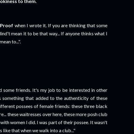
 hokiness to them.
 Proof
when I wrote it. If you are thinking that some
d't mean it to be that way... If anyone thinks what I
mean to...".
rd some friends. It's my job to be interested in other
s something that added to the authenticity of these
 different possees of female friends: these three black
ere... these waitresses over here, these more posh club
t with women I did. I was part of their possee. It wasn't
s like that when we walk into a club..."