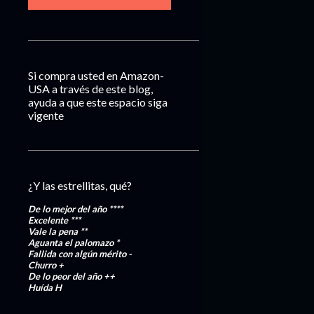
Si compra usted en Amazon-
USA a través de este blog,
ayuda a que este espacio siga
vigente
¿Y las estrellitas, qué?
De lo mejor del año
****
Excelente
***
Vale la pena
**
Aguanta el palomazo
*
Fallida con algún mérito
-
Churro
+
De lo peor del año
++
Huída
H