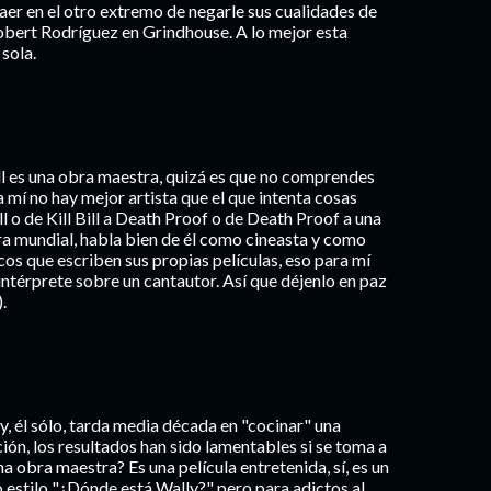
er en el otro extremo de negarle sus cualidades de
Robert Rodríguez en Grindhouse. A lo mejor esta
sola.
ill es una obra maestra, quizá es que no comprendes
 mí no hay mejor artista que el que intenta cosas
l o de Kill Bill a Death Proof o de Death Proof a una
ra mundial, habla bien de él como cineasta y como
ocos que escriben sus propias películas, eso para mí
intérprete sobre un cantautor. Así que déjenlo en paz
.
y, él sólo, tarda media década en "cocinar" una
ión, los resultados han sido lamentables si se toma a
a obra maestra? Es una película entretenida, sí, es un
 estilo "¿Dónde está Wally?" pero para adictos al