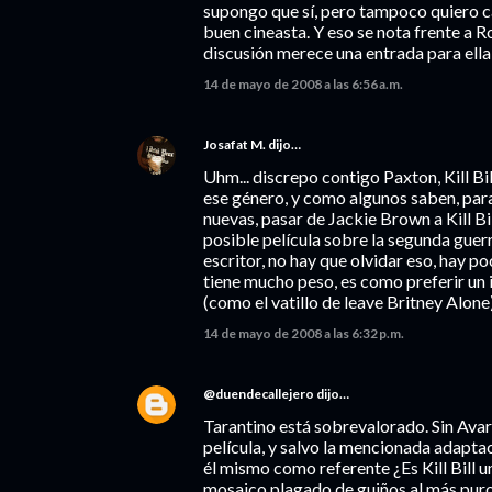
supongo que sí, pero tampoco quiero ca
buen cineasta. Y eso se nota frente a 
discusión merece una entrada para ella 
14 de mayo de 2008 a las 6:56 a.m.
Josafat M.
dijo…
Uhm... discrepo contigo Paxton, Kill B
ese género, y como algunos saben, para
nuevas, pasar de Jackie Brown a Kill Bil
posible película sobre la segunda guer
escritor, no hay que olvidar eso, hay p
tiene mucho peso, es como preferir un 
(como el vatillo de leave Britney Alone)
14 de mayo de 2008 a las 6:32 p.m.
@duendecallejero
dijo…
Tarantino está sobrevalorado. Sin Avar
película, y salvo la mencionada adaptac
él mismo como referente ¿Es Kill Bill un
mosaico plagado de guiños al más puro