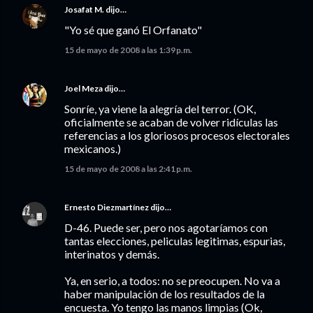
Josafat M.
dijo…
"Yo sé que ganó El Orfanato"
15 de mayo de 2008 a las 1:39 p.m.
Joel Meza
dijo…
Sonríe, ya viene la alegría del terror. (OK,
oficialmente se acaban de volver ridículas las
referencias a los gloriosos procesos electorales
mexicanos.)
15 de mayo de 2008 a las 2:41 p.m.
Ernesto Diezmartínez
dijo…
D-46. Puede ser, pero nos agotaríamos con
tantas elecciones, peliculas legitimas, espurias,
interinatos y demás.
Ya, en serio, a todos: no se preocupen. No va a
haber manipulación de los resultados de la
encuesta. Yo tengo las manos limpias (Ok,