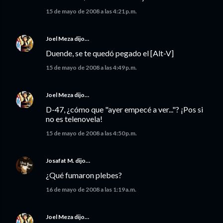
15 de mayo de 2008 a las 4:21 p.m.
Joel Meza
dijo…
Duende, se te quedó pegado el [Alt-V]
15 de mayo de 2008 a las 4:49 p.m.
Joel Meza
dijo…
D-47, ¿cómo que "ayer empecé a ver..."? ¡Pos si
no es telenovela!
15 de mayo de 2008 a las 4:50 p.m.
Josafat M.
dijo…
¿Qué fumaron plebes?
16 de mayo de 2008 a las 1:19 a.m.
Joel Meza
dijo…