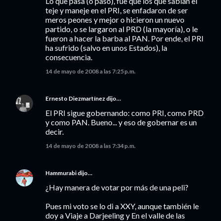
Lo que pasa (o pasó), fue que los que sabían el
teje y maneje en el PRI, se enfadaron de ser
meros peones y mejor o hicieron un nuevo
partido, o se largaron al PRD (la mayoría), o le
fueron a hacer la barba al PAN. Por ende, el PRI
ha sufrido (salvo en unos Estados), la
consecuencia.
14 de mayo de 2008 a las 7:25 p.m.
Ernesto Diezmartínez
dijo…
El PRI sigue gobernando: como PRI, como PRD
y como PAN. Bueno... y eso de gobernar es un
decir.
14 de mayo de 2008 a las 7:34 p.m.
Hammurabi
dijo…
¿Hay manera de votar por más de una peli?
Pues mi voto se lo di a XXY, aunque también le
doy a Viaje a Darjeeling y En el valle de las