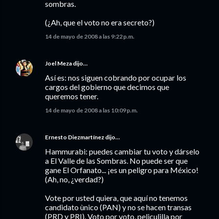
sombras.
(¿Ah, que el voto no era secreto?)
14 de mayo de 2008 a las 9:22 p.m.
Joel Meza
dijo…
Así es: nos siguen cobrando por ocupar los
cargos del gobierno que decimos que
queremos tener.
14 de mayo de 2008 a las 10:09 p.m.
Ernesto Diezmartínez
dijo…
Hammurabi: puedes cambiar tu voto y dárselo
a El Valle de las Sombras. No puede ser que
gane El Orfanato... ¡es un peligro para México!
(Ah, no, ¿verdad?)
Vote por usted quiera, que aquí no tenemos
candidato ùnico (PAN) y no se hacen transas
(PRD y PRI). Voto por voto, peliculilla por