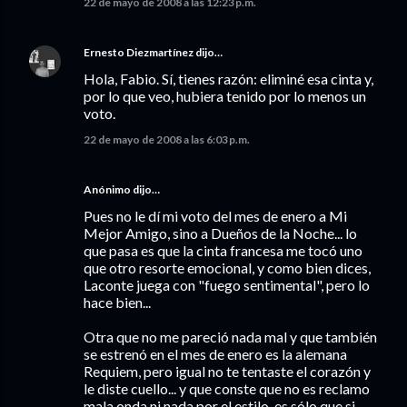
22 de mayo de 2008 a las 12:23 p.m.
Ernesto Diezmartínez
dijo…
Hola, Fabio. Sí, tienes razón: eliminé esa cinta y,
por lo que veo, hubiera tenido por lo menos un
voto.
22 de mayo de 2008 a las 6:03 p.m.
Anónimo dijo…
Pues no le dí mi voto del mes de enero a Mi
Mejor Amigo, sino a Dueños de la Noche... lo
que pasa es que la cinta francesa me tocó uno
que otro resorte emocional, y como bien dices,
Laconte juega con "fuego sentimental", pero lo
hace bien...
Otra que no me pareció nada mal y que también
se estrenó en el mes de enero es la alemana
Requiem, pero igual no te tentaste el corazón y
le diste cuello... y que conste que no es reclamo
mala onda ni nada por el estilo, es sólo que si