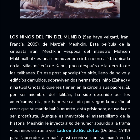
LOS NIÑOS DEL FIN DEL MUNDO
(Sag-haye velgard, Irán-
Francia, 2005), de Marzieh Meshkini. Esta película de la
cineasta iraní Meshkini –esposa del maestro Mohsen
Makhmalbaf- es una conmovedora cinta neorrealista ubicada
en las villas-miseria de Kabul, poco después de la derrota de
los talibanes. En ese post-apocalíptico sitio, lleno de polvo y
edificios derruidos, sobreviven dos hermanitos, niño (Zahed) y
niña (Gol Ghotari), quienes tienen en la cárcel a sus padres. Él,
por ser miembro del Talibán, ha sido detenido por los
americanos; ella, por haberse casado por segunda ocasión al
creer que su marido había muerto, está prisionera, acusada de
ser prostituta. Aunque es inevitable el miserabilismo de la
historia, Meshkini le inyecta algo de humor absurdo a la trama
–los niños entran a ver
Ladrón de Bicicletas
(De Sica, 1948)
para “aprender a robar” y así reunirse con su mamá en la