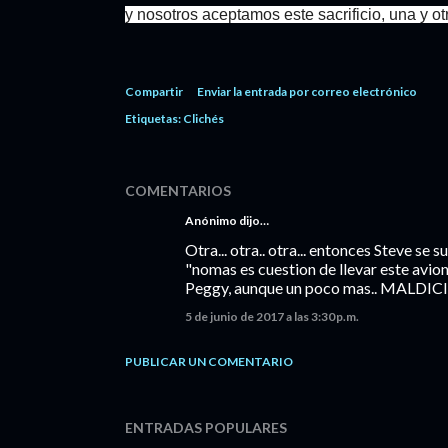
y nosotros aceptamos este sacrificio, una y 
Compartir
Enviar la entrada por correo electrónico
Etiquetas:
Clichés
COMENTARIOS
Anónimo dijo…
Otra... otra.. otra... entonces Steve se su
"nomas es cuestion de llevar este avion 
Peggy, aunque un poco mas.. MALDICION
5 de junio de 2017 a las 3:30 p.m.
PUBLICAR UN COMENTARIO
ENTRADAS POPULARES