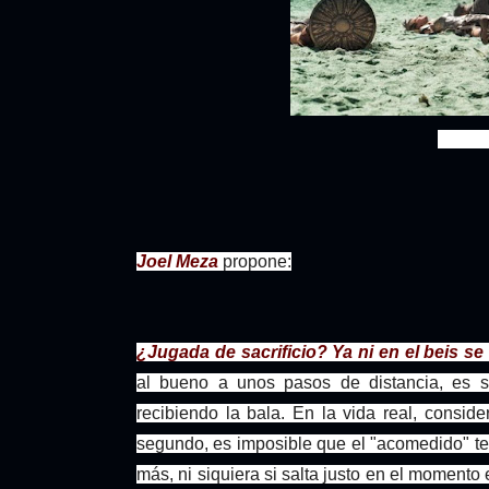
"-Dejen al
Joel Meza
propone:
¿Jugada de sacrificio? Ya ni en el beis se 
al bueno a unos pasos de distancia, es s
recibiendo la bala. En la vida real, consi
segundo, es imposible que el "acomedido" ten
más, ni siquiera si salta justo en el momento