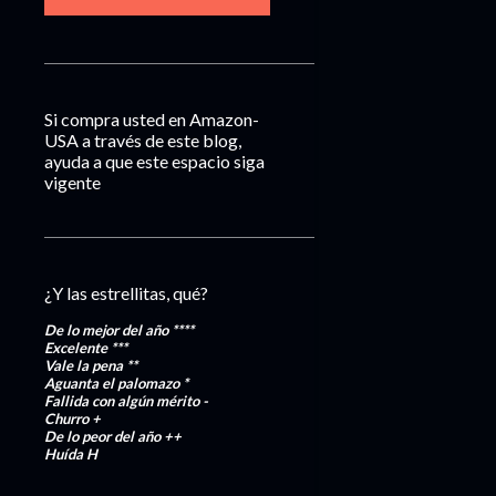
Si compra usted en Amazon-
USA a través de este blog,
ayuda a que este espacio siga
vigente
¿Y las estrellitas, qué?
De lo mejor del año
****
Excelente
***
Vale la pena
**
Aguanta el palomazo
*
Fallida con algún mérito
-
Churro
+
De lo peor del año
++
Huída
H