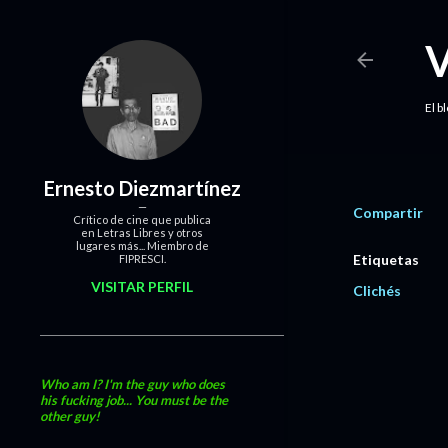
El b
Ernesto Diezmartínez
Compartir
Crítico de cine que publica
en Letras Libres y otros
lugares más... Miembro de
Etiquetas
FIPRESCI.
VISITAR PERFIL
Clichés
Who am I? I'm the guy who does
his fucking job... You must be the
other guy!