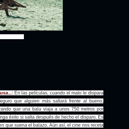
canzo una bala..."
usa..
.:
En las películas, cuando el malo le dispara
eguro que alguien más saltará frente al bueno,
derando que una bala viaja a unos 750 metros por
ga éxito si salta después de hecho el disparo. Es
 en que suena el balazo. Aún así, el cine nos receta