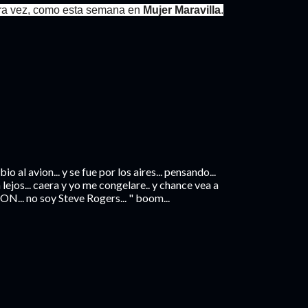
otra vez, como esta semana en
Mujer Maravilla
.
bio al avion... y se fue por los aires... pensando...
lejos... caera y yo me congelare.. y chance vea a
... no soy Steve Rogers... " boom...