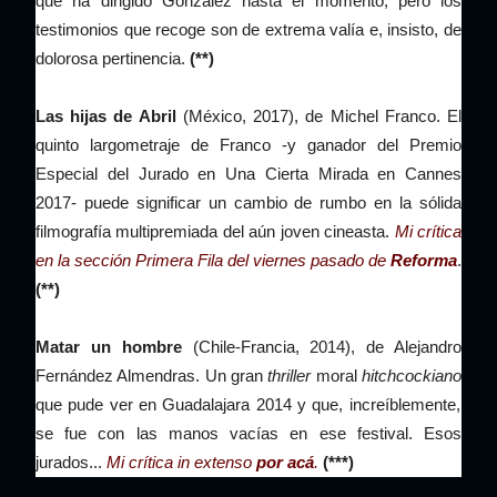
que ha dirigido González hasta el momento, pero los
testimonios que recoge son de extrema valía e, insisto, de
dolorosa pertinencia.
(**)
Las hijas de Abril
(México, 2017), de Michel Franco. El
quinto largometraje de Franco -y ganador del Premio
Especial del Jurado en Una Cierta Mirada en Cannes
2017- puede significar un cambio de rumbo en la sólida
filmografía multipremiada del aún joven cineasta.
Mi crítica
en la sección Primera Fila del viernes pasado de
Reforma
.
(**)
Matar un hombre
(Chile-Francia, 2014), de Alejandro
Fernández Almendras. Un gran
thriller
moral
hitchcockiano
que pude ver en Guadalajara 2014 y que, increíblemente,
se fue con las manos vacías en ese festival. Esos
jurados...
Mi crítica in extenso
por acá
.
(***)