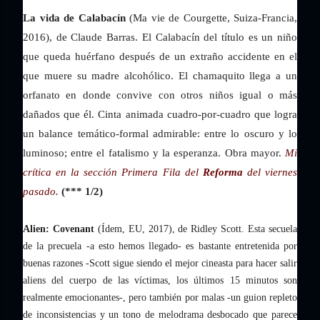
La vida de Calabacín
(Ma vie de Courgette, Suiza-Francia,
2016), de Claude Barras. El Calabacín del título es un niño
que queda huérfano después de un extraño accidente en el
que muere su madre alcohólico. El chamaquito llega a un
orfanato en donde convive con otros niños igual o más
dañados que él. Cinta animada cuadro-por-cuadro que logra
un balance temático-formal admirable: entre lo oscuro y lo
luminoso; entre el fatalismo y la esperanza. Obra mayor.
Mi
crítica en la sección Primera Fila del
Reforma
del viernes
pasado.
(*** 1/2)
Alien: Covenant
(Ídem, EU, 2017), de Ridley Scott. Esta secuela
de la precuela -a esto hemos llegado- es bastante entretenida por
buenas razones -Scott sigue siendo el mejor cineasta para hacer salir
aliens del cuerpo de las víctimas, los últimos 15 minutos son
realmente emocionantes-, pero también por malas -un guion repleto
de inconsistencias y un tono de melodrama desbocado que parece