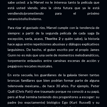
sabe usted: a la Marvel no le interesa tanto la película que
está usted viendo, sino la cinta futura que ya le está
vendiendo/prometiendo para el próximo
verano/otoño/invierno.
Para rizar el gastado rizo, Marvel cumple con la tendencia de
siempre: a partir de la segunda película de cada saga (la
excepción, sería, acaso,
Thorito 2
y quién sabe), la historia
hace agua entre repeticiones abusivas y diálogos explicativos
larguísimos. De hecho, el guion escrito por el propio James
Gunn no es más que una serie de momentos melodramáticos,
torpemente enlazados entre cansinas escenas de acción y
pegajosos rescates musicales.
En esta secuela, los guardianes de la galaxia tienen tantas
broncas familiares que bien podrían formar parte de alguna
telenovela mexicana… de hace 30 años. Por ejemplo, Peter
Quill (Chris Patt) vive traumado porque no conoció a su papá,
pero al final termina teniendo dos progenitores a escoger: su
padre (no exactamente) biológico Ego (Kurt Russell) y su