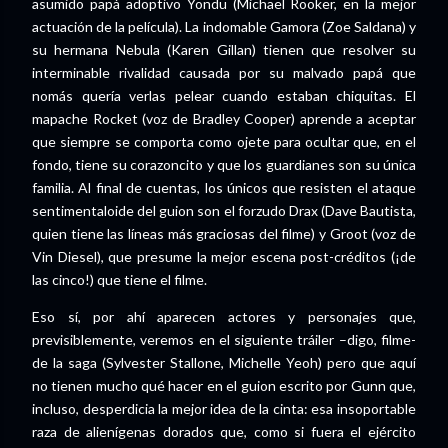
asumido papá adoptivo Yondu (Michael Rooker, en la mejor
actuación de la película). La indomable Gamora (Zoe Saldana) y
su hermana Nebula (Karen Gillan) tienen que resolver su
interminable rivalidad causada por su malvado papá que
nomás quería verlas pelear cuando estaban chiquitas. El
mapache Rocket (voz de Bradley Cooper) aprende a aceptar
que siempre se comporta como ojete para ocultar que, en el
fondo, tiene su corazoncito y que los guardianes son su única
familia. Al final de cuentas, los únicos que resisten el ataque
sentimentaloide del guion son el forzudo Drax (Dave Bautista,
quien tiene las líneas más graciosas del filme) y Groot (voz de
Vin Diesel), que presume la mejor escena post-créditos (¡de
las cinco!) que tiene el filme.
Eso sí, por ahí aparecen actores y personajes que,
previsiblemente, veremos en el siguiente tráiler –digo, filme-
de la saga (Sylvester Stallone, Michelle Yeoh) pero que aquí
no tienen mucho qué hacer en el guion escrito por Gunn que,
incluso, desperdicia la mejor idea de la cinta: esa insoportable
raza de alienígenas dorados que, como si fuera el ejército